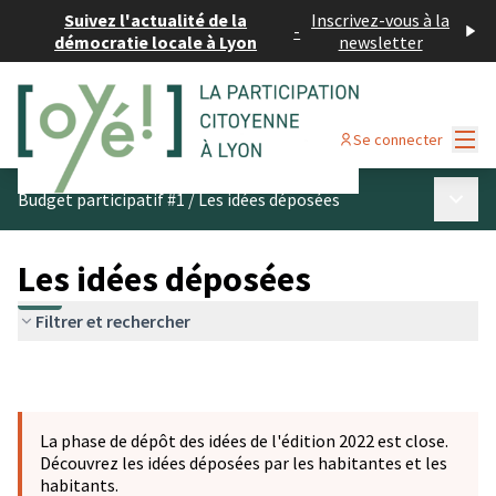
Suivez l'actualité de la
Inscrivez-vous à la
-
démocratie locale à Lyon
newsletter
Menu
Se connecter
Menu p
Budget participatif #1
/
Les idées déposées
Les idées déposées
Filtrer et rechercher
La phase de dépôt des idées de l'édition 2022 est close.
Découvrez les idées déposées par les habitantes et les
habitants.