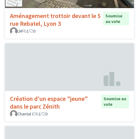
Aménagement trottoir devant le 5
Soumise
au vote
rue Rebatel, Lyon 3
LM
1
0
Création d'un espace "jeune"
Soumise au
vote
dans le parc Zénith
Chantal C
1
0