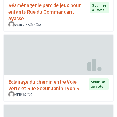
Réaménager le parc de jeux pour
Soumise
au vote
enfants Rue du Commandant
Ayasse
Yvan ZINK
2
0
Eclairage du chemin entre Voie
Soumise
au vote
Verte et Rue Soeur Janin Lyon 5
MFB
2
0