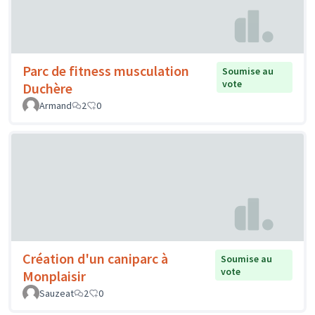
Parc de fitness musculation
Soumise au
vote
Duchère
Armand
2
0
Création d'un caniparc à
Soumise au
vote
Monplaisir
Sauzeat
2
0