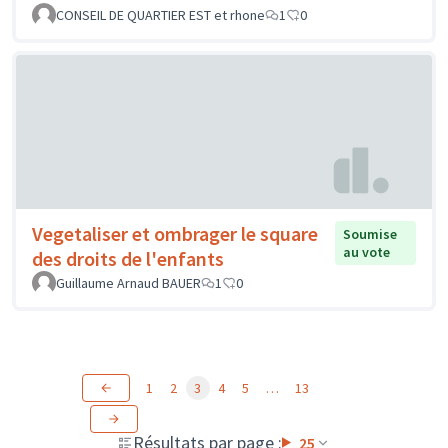
CONSEIL DE QUARTIER EST et rhone
1
0
Vegetaliser et ombrager le square
Soumise
au vote
des droits de l'enfants
Guillaume Arnaud BAUER
1
0
1
2
3
4
5
…
13
Résultats par page :
25