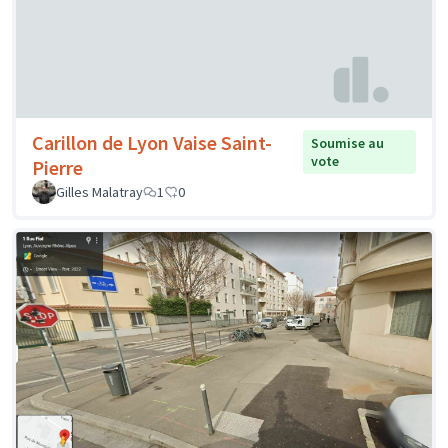
Carillon de Lyon Vaise Saint-
Soumise au
vote
Pierre
Gilles Malatray
1
0