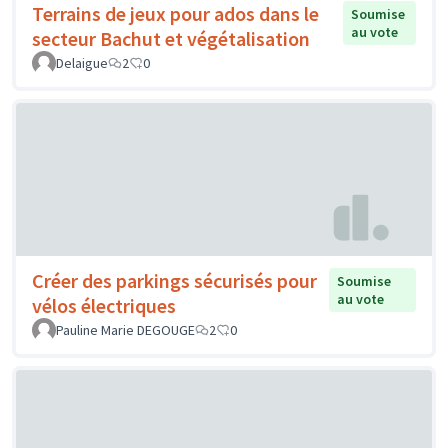
Terrains de jeux pour ados dans le
Soumise
au vote
secteur Bachut et végétalisation
Delaigue
2
0
Créer des parkings sécurisés pour
Soumise
au vote
vélos électriques
Pauline Marie DEGOUGE
2
0