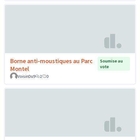
Borne anti-moustiques au Parc
Soumise au
vote
Montel
VoisinDu9
2
0