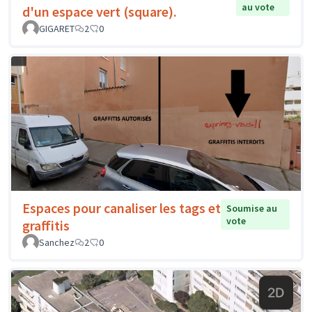
au vote
d'un espace vert (square).
GIGARET
2
0
Espaces pour canaliser les tags et
Soumise au
vote
graffitis
Sanchez
2
0