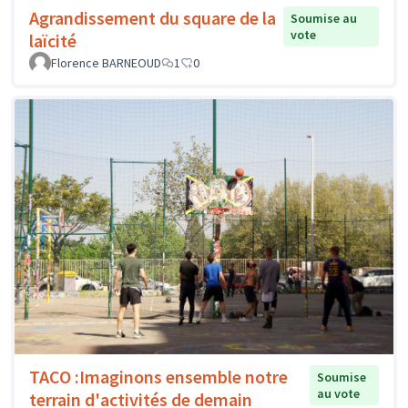
Agrandissement du square de la
Soumise au
vote
laïcité
Florence BARNEOUD
1
0
TACO :Imaginons ensemble notre
Soumise
au vote
terrain d'activités de demain