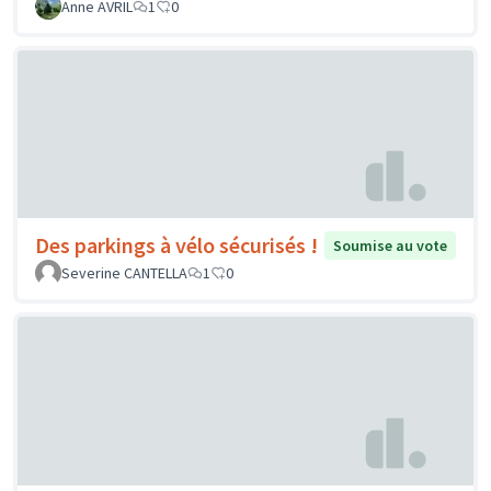
Anne AVRIL
1
0
Des parkings à vélo sécurisés !
Soumise au vote
Severine CANTELLA
1
0