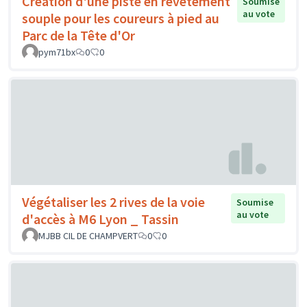
Création d'une piste en revêtement
Soumise
au vote
souple pour les coureurs à pied au
Parc de la Tête d'Or
pym71bx
0
0
Végétaliser les 2 rives de la voie
Soumise
au vote
d'accès à M6 Lyon _ Tassin
MJBB CIL DE CHAMPVERT
0
0