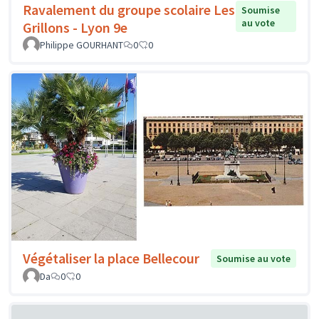
Ravalement du groupe scolaire Les
Soumise
au vote
Grillons - Lyon 9e
Philippe GOURHANT
0
0
Végétaliser la place Bellecour
Soumise au vote
Da
0
0