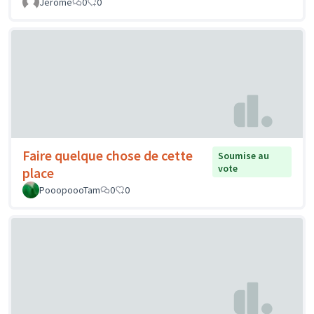
Jerome
0
0
Faire quelque chose de cette
Soumise au
vote
place
PooopoooTam
0
0