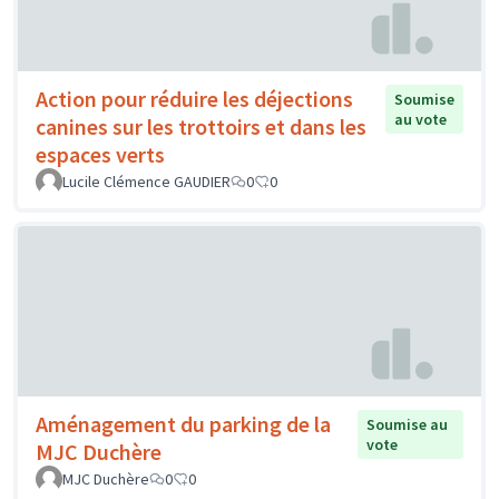
Action pour réduire les déjections
Soumise
au vote
canines sur les trottoirs et dans les
espaces verts
Lucile Clémence GAUDIER
0
0
Aménagement du parking de la
Soumise au
vote
MJC Duchère
MJC Duchère
0
0