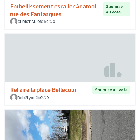
Embellissement escalier Adamoli
Soumise
au vote
rue des Fantasques
CHRISTIAN 08
0
0
Refaire la place Bellecour
Soumise au vote
Bob2Lyon
0
0