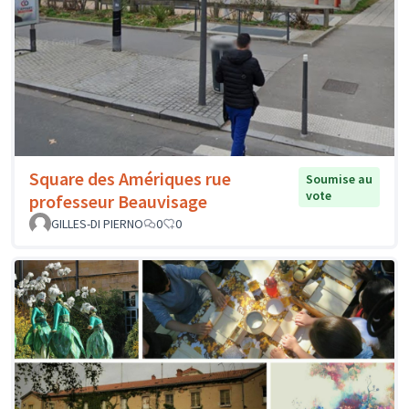
Square des Amériques rue
Soumise au
vote
professeur Beauvisage
GILLES-DI PIERNO
0
0