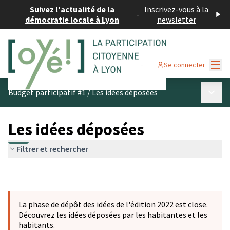
Suivez l'actualité de la
Inscrivez-vous à la
-
démocratie locale à Lyon
newsletter
Menu
Se connecter
Menu p
Budget participatif #1
/
Les idées déposées
Les idées déposées
Filtrer et rechercher
La phase de dépôt des idées de l'édition 2022 est close.
Découvrez les idées déposées par les habitantes et les
habitants.