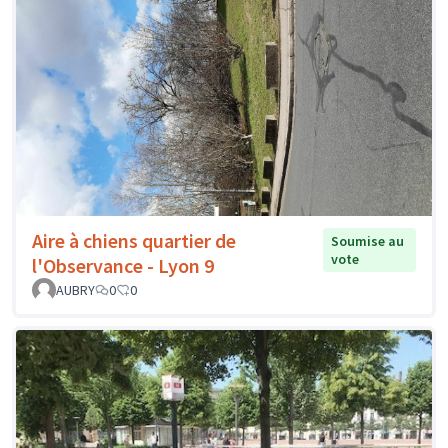
Aire à chiens quartier de
Soumise au
vote
l'Observance - Lyon 9
AUBRY
0
0