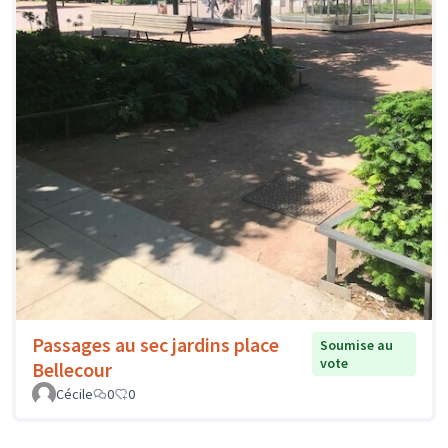
Passages au sec jardins place
Soumise au
vote
Bellecour
Cécile
0
0