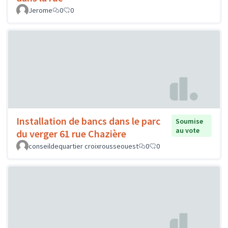
Jerome
0
0
Installation de bancs dans le parc
Soumise
au vote
du verger 61 rue Chazière
conseildequartier croixrousseouest
0
0