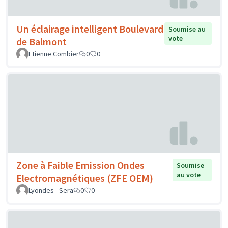
Un éclairage intelligent Boulevard
Soumise au
vote
de Balmont
Etienne Combier
0
0
Zone à Faible Emission Ondes
Soumise
au vote
Electromagnétiques (ZFE OEM)
Lyondes - Sera
0
0