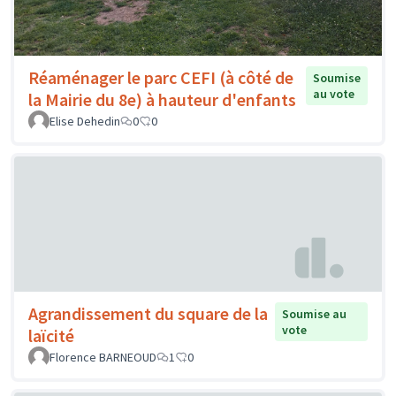
Réaménager le parc CEFI (à côté de
Soumise
au vote
la Mairie du 8e) à hauteur d'enfants
Elise Dehedin
0
0
Agrandissement du square de la
Soumise au
vote
laïcité
Florence BARNEOUD
1
0