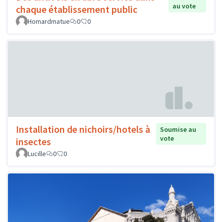
au vote
chaque établissement public
Homardmatue
0
0
Installation de nichoirs/hotels à
Soumise au
vote
insectes
Lucille
0
0