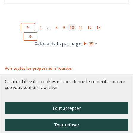
1
…
8
9
10
11
12
13
Résultats par page :
25
Voir toutes les propositions retirées
Ce site utilise des cookies et vous donne le contrôle sur ceux
que vous souhaitez activer
Conditions d'utilisation
Paramètres des cookies
Plateforme de participation citoyenne de la Ville de Lyon sur X
Plateforme de participation citoyenne de la Ville de Lyon sur Face
Plateforme de participation citoyenne de la Ville de Lyon sur 
Plateforme de participation citoyenne de la Ville de Lyo
Plateforme de participation citoyenne de la Ville d
Tout accepter
(Lien externe)
(Lien externe)
(Lien externe)
(Lien externe)
(Lien externe)
Tout refuser