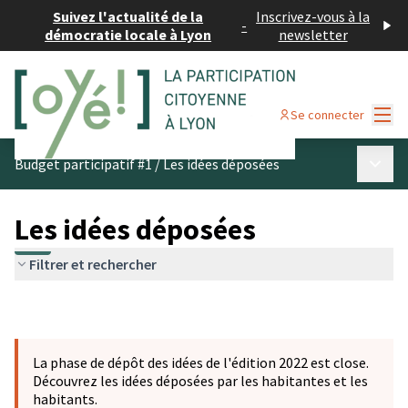
Suivez l'actualité de la
Inscrivez-vous à la
-
démocratie locale à Lyon
newsletter
Menu
Se connecter
Menu p
Budget participatif #1
/
Les idées déposées
Les idées déposées
Filtrer et rechercher
La phase de dépôt des idées de l'édition 2022 est close.
Découvrez les idées déposées par les habitantes et les
habitants.