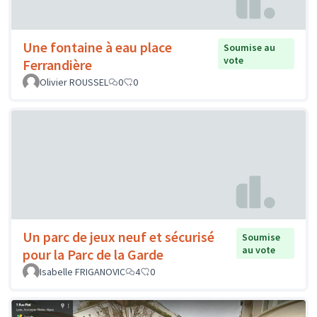
Une fontaine à eau place
Soumise au
vote
Ferrandière
Olivier ROUSSEL
0
0
Un parc de jeux neuf et sécurisé
Soumise
au vote
pour la Parc de la Garde
Isabelle FRIGANOVIC
4
0