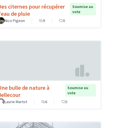
Des citernes pour récupérer
Soumise au
vote
l'eau de pluie
Nico Pigeon
9
0
Une bulle de nature à
Soumise au
vote
Bellecour
Laurie Martot
6
0