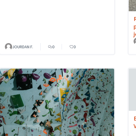
JOURDAN F.
0
0