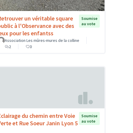
Retrouver un véritable square
Soumise
au vote
public à l'Observance avec des
jeux pour les enfantss
Association Les mûres-mures de la colline
2
0
Eclairage du chemin entre Voie
Soumise
au vote
Verte et Rue Soeur Janin Lyon 5