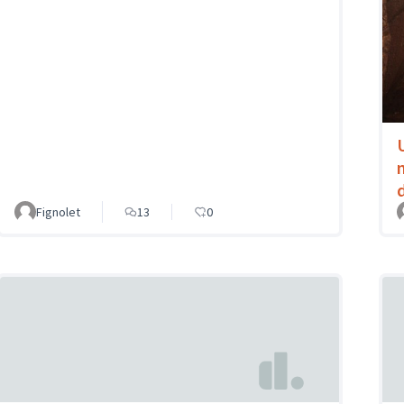
Fignolet
13
0