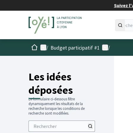
Suivez l'
Accueil
Menu principal
Menu utilisat
/
Budget participatif #1
/
Les idées
déposées
Le formulaire ci-dessous filtre
dynamiquement les résultats de la
recherche lorsque les conditions de
recherche sont modifiées.