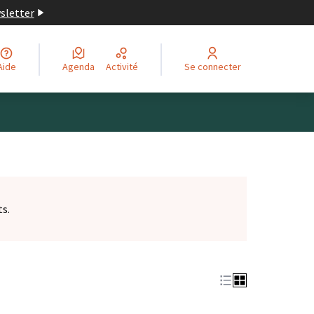
wsletter
Aide
Agenda
Activité
Se connecter
ts.
et)