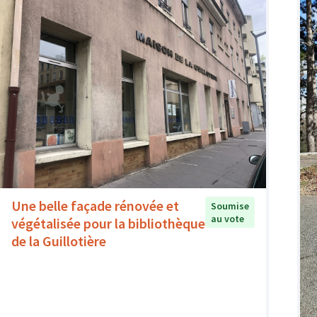
Une belle façade rénovée et
Soumise
au vote
végétalisée pour la bibliothèque
de la Guillotière