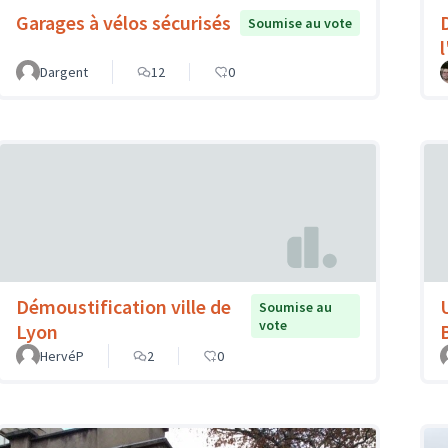
Garages à vélos sécurisés
Soumise au vote
Dargent
12
0
Démoustification ville de
Soumise au
vote
Lyon
HervéP
2
0