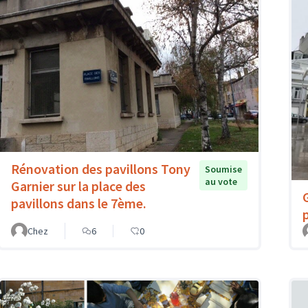
Rénovation des pavillons Tony
Soumise
au vote
Garnier sur la place des
pavillons dans le 7ème.
Chez
6
0