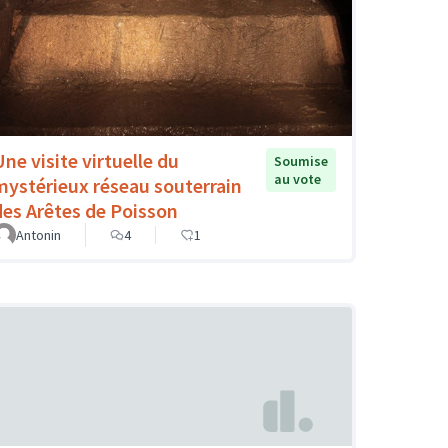
Une visite virtuelle du
Soumise
au vote
mystérieux réseau souterrain
des Arêtes de Poisson
Antonin
4
1