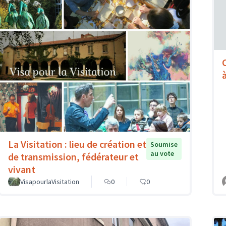
à
La Visitation : lieu de création et
Soumise
au vote
de transmission, fédérateur et
vivant
VisapourlaVisitation
0
0