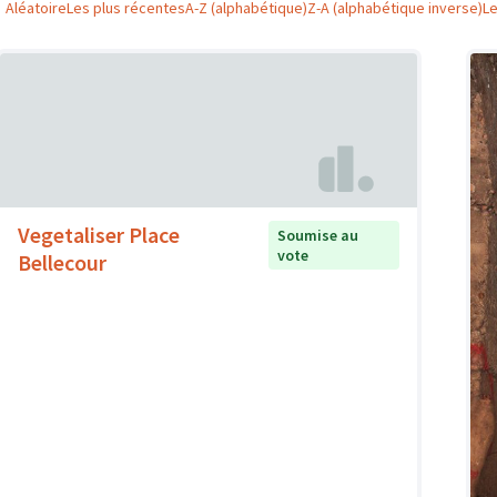
Aléatoire
Les plus récentes
A-Z (alphabétique)
Z-A (alphabétique inverse)
L
Vegetaliser Place
Soumise au
vote
Bellecour