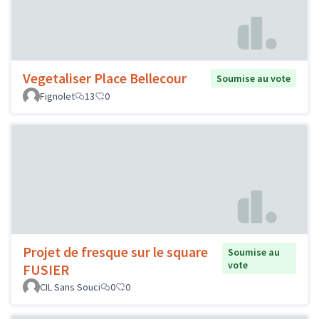
Vegetaliser Place Bellecour
Soumise au vote
Fignolet
13
0
Projet de fresque sur le square
Soumise au
vote
FUSIER
CIL Sans Souci
0
0