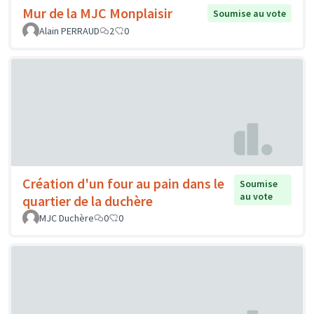
Mur de la MJC Monplaisir
Soumise au vote
Alain PERRAUD
2
0
Création d'un four au pain dans le
Soumise
au vote
quartier de la duchère
MJC Duchère
0
0