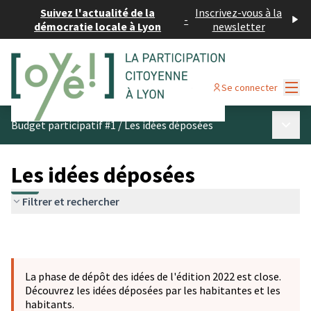
Suivez l'actualité de la
Inscrivez-vous à la
-
démocratie locale à Lyon
newsletter
Menu
Se connecter
Menu p
Budget participatif #1
/
Les idées déposées
Les idées déposées
Filtrer et rechercher
La phase de dépôt des idées de l'édition 2022 est close.
Découvrez les idées déposées par les habitantes et les
habitants.