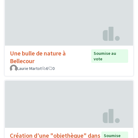
Une bulle de nature à
Soumise au
vote
Bellecour
Laurie Martot
6
0
Création d'une "objethèque" dans
Soumise