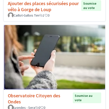
Ajouter des places sécurisées pour
Soumise
au vote
vélo à Gorge de Loup
Caillot-Gallois Tim
1
0
Observatoire Citoyen des
Soumise au
vote
Ondes
Lyondes - Sera
0
0