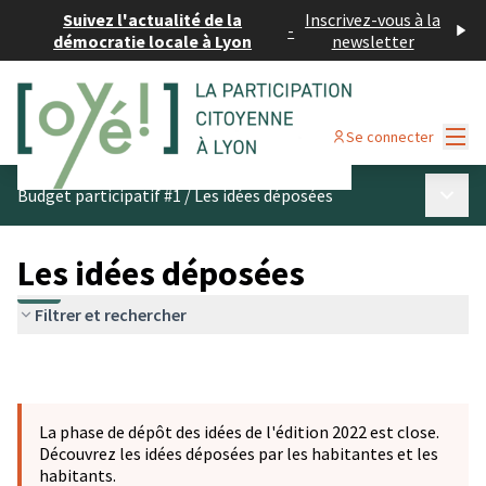
Suivez l'actualité de la
Inscrivez-vous à la
-
démocratie locale à Lyon
newsletter
Menu
Se connecter
Menu p
Budget participatif #1
/
Les idées déposées
Les idées déposées
Filtrer et rechercher
La phase de dépôt des idées de l'édition 2022 est close.
Découvrez les idées déposées par les habitantes et les
habitants.