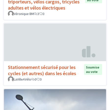
au vote
triporteurs, vélos cargos, tricycles
adultes et vélos électriques
Véronique BM
3
0
Stationnement sécurisé pour les
Soumise
au vote
cycles (et autres) dans les écoles
LaVilleAVélo
0
0