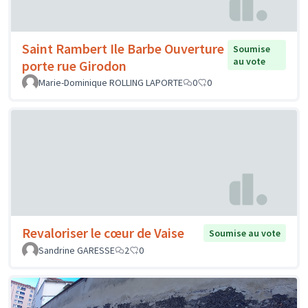
Saint Rambert Ile Barbe Ouverture
Soumise
au vote
porte rue Girodon
Marie-Dominique ROLLING LAPORTE
0
0
Revaloriser le cœur de Vaise
Soumise au vote
Sandrine GARESSE
2
0