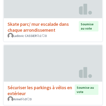
Skate parc/ mur escalade dans
Soumise
au vote
chaque arrondissement
Ludovic CASSIER
1
0
Sécuriser les parkings à vélos en
Soumise au
vote
extérieur
Armel
0
0