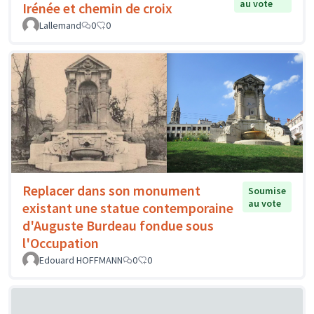
au vote
Irénée et chemin de croix
Lallemand
0
0
Replacer dans son monument
Soumise
au vote
existant une statue contemporaine
d'Auguste Burdeau fondue sous
l'Occupation
Edouard HOFFMANN
0
0