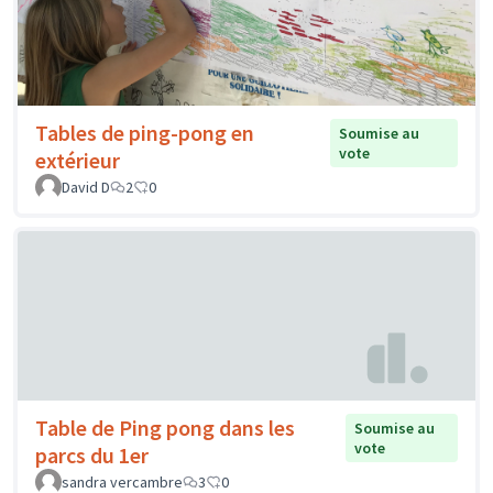
Tables de ping-pong en
Soumise au
vote
extérieur
David D
2
0
Table de Ping pong dans les
Soumise au
vote
parcs du 1er
sandra vercambre
3
0