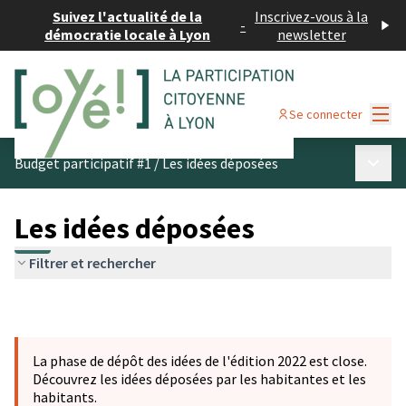
Suivez l'actualité de la
Inscrivez-vous à la
-
démocratie locale à Lyon
newsletter
Menu
Se connecter
Menu p
Budget participatif #1
/
Les idées déposées
Les idées déposées
Filtrer et rechercher
La phase de dépôt des idées de l'édition 2022 est close.
Découvrez les idées déposées par les habitantes et les
habitants.