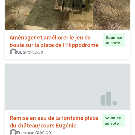
Aménager et améliorer le jeu de
Soumise
au vote
boule sur la place de l'Hippodrome
CIL SPC
0
0
Remise en eau de la fontaine place
Soumise
au vote
du château/cours Eugénie
Françoise G
0
0