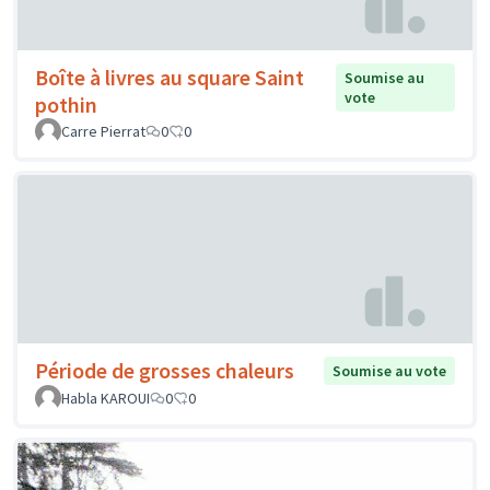
Boîte à livres au square Saint
Soumise au
vote
pothin
Carre Pierrat
0
0
Période de grosses chaleurs
Soumise au vote
Habla KAROUI
0
0