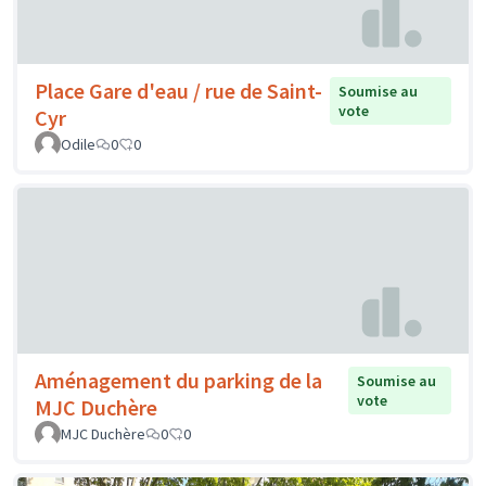
Place Gare d'eau / rue de Saint-
Soumise au
vote
Cyr
Odile
0
0
Aménagement du parking de la
Soumise au
vote
MJC Duchère
MJC Duchère
0
0