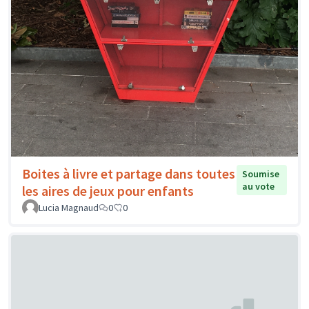
Boites à livre et partage dans toutes
Soumise
au vote
les aires de jeux pour enfants
Lucia Magnaud
0
0