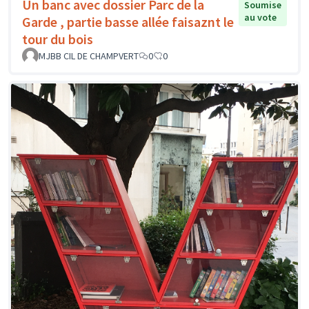
Un banc avec dossier Parc de la
Soumise
au vote
Garde , partie basse allée faisaznt le
tour du bois
MJBB CIL DE CHAMPVERT
0
0