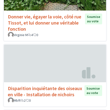
Donner vie, égayer la voie, côté rue
Soumise
au vote
Tissot, et lui donner une véritable
fonction
Virginie M
4
0
Disparition inquiétante des oiseaux
Soumise
au vote
en ville - Installation de nichoirs
Mbft
2
0