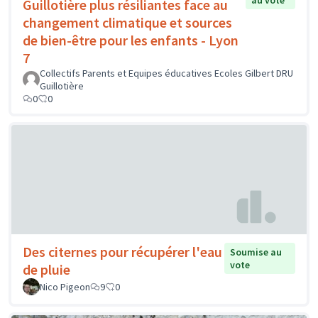
au vote
Guillotière plus résiliantes face au
changement climatique et sources
de bien-être pour les enfants - Lyon
7
Collectifs Parents et Equipes éducatives Ecoles Gilbert DRU
Guillotière
0
0
Des citernes pour récupérer l'eau
Soumise au
vote
de pluie
Nico Pigeon
9
0