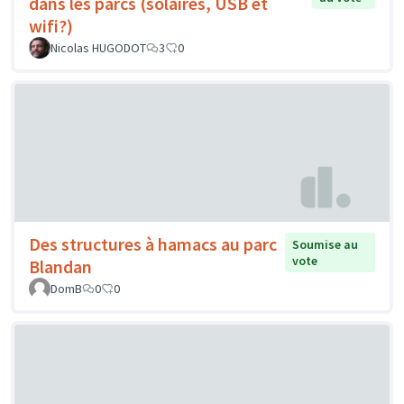
dans les parcs (solaires, USB et
wifi?)
Nicolas HUGODOT
3
0
Des structures à hamacs au parc
Soumise au
vote
Blandan
DomB
0
0