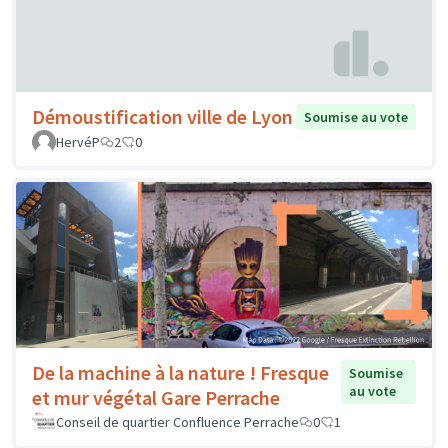
Démoustification ville de Lyon
Soumise au vote
HervéP
2
0
De la machine à la nature ! Fresque
Soumise
au vote
et mur végétal Gare Perrache
Conseil de quartier Confluence Perrache
0
1