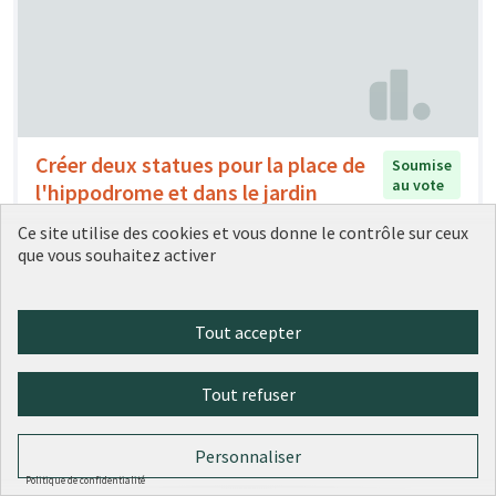
Créer deux statues pour la place de
Soumise
au vote
l'hippodrome et dans le jardin
aquatique de la Saône
Ce site utilise des cookies et vous donne le contrôle sur ceux
Nussbaum
1
0
que vous souhaitez activer
Tout accepter
Tout refuser
Personnaliser
Politique de confidentialité
Créer des parkings sécurisés pour
Soumise