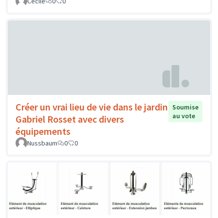
Cécile
0
0
Créer un vrai lieu de vie dans le jardin
Soumise
au vote
Gabriel Rosset avec divers
équipements
Nussbaum
0
0