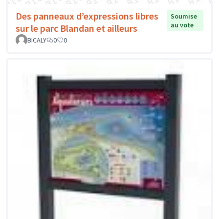
Des panneaux d’expressions libres
Soumise
au vote
sur le parc Blandan et ailleurs
BICALY
0
0