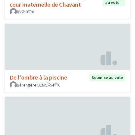
au vote
cour maternelle de Chavant
DV
0
0
De l'ombre à la piscine
Soumise au vote
Bérengère DENIS
4
0