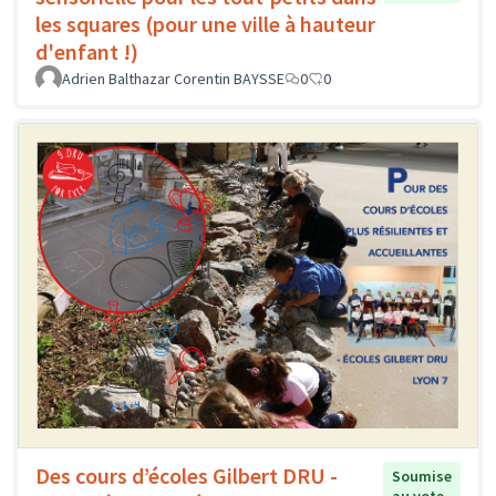
les squares (pour une ville à hauteur
d'enfant !)
Adrien Balthazar Corentin BAYSSE
0
0
Des cours d’écoles Gilbert DRU -
Soumise