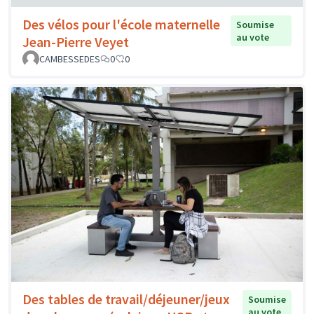
Des vélos pour l'école maternelle
Soumise
au vote
Jean-Pierre Veyet
CAMBESSEDES
0
0
Des tables de travail/déjeuner/jeux
Soumise
au vote