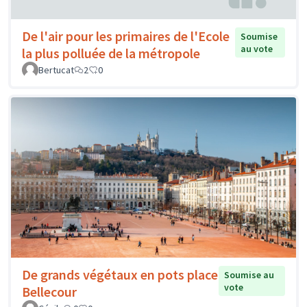
De l'air pour les primaires de l'Ecole
Soumise
au vote
la plus polluée de la métropole
Bertucat
2
0
De grands végétaux en pots place
Soumise au
vote
Bellecour