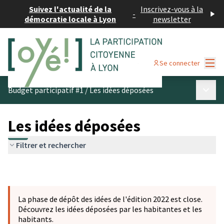
Suivez l'actualité de la
Inscrivez-vous à la
-
démocratie locale à Lyon
newsletter
Menu
Se connecter
Menu p
Budget participatif #1
/
Les idées déposées
Les idées déposées
Filtrer et rechercher
La phase de dépôt des idées de l'édition 2022 est close.
Découvrez les idées déposées par les habitantes et les
habitants.