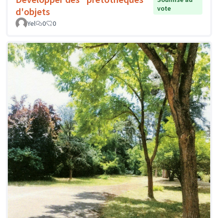
vote
d'objets
Yel
0
0