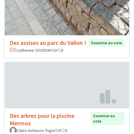
Des assises au parc du Vallon !
Soumise au vote
Catherine CICERON
0
0
Des arbres pour la piscine
Soumise au
vote
Mermoz
Claire Aufauvre Trigui
0
0