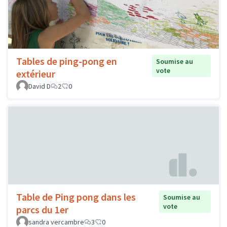
Tables de ping-pong en
Soumise au
vote
extérieur
David D
2
0
Table de Ping pong dans les
Soumise au
vote
parcs du 1er
sandra vercambre
3
0