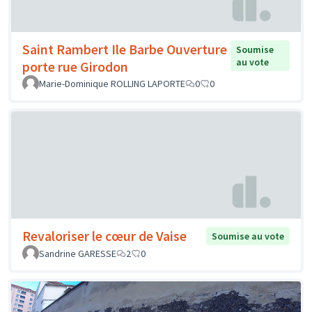
Saint Rambert Ile Barbe Ouverture
Soumise
au vote
porte rue Girodon
Marie-Dominique ROLLING LAPORTE
0
0
Revaloriser le cœur de Vaise
Soumise au vote
Sandrine GARESSE
2
0