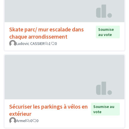
Skate parc/ mur escalade dans
Soumise
au vote
chaque arrondissement
Ludovic CASSIER
1
0
Sécuriser les parkings à vélos en
Soumise au
vote
extérieur
Armel
0
0