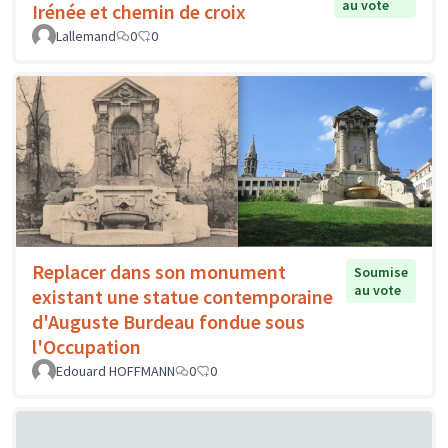
au vote
Irénée et chemin de croix
Lallemand
0
0
Replacer dans son monument
Soumise
au vote
existant une statue contemporaine
d'Auguste Burdeau fondue sous
l'Occupation
Edouard HOFFMANN
0
0