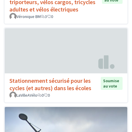
au vote
triporteurs, vélos cargos, tricycles
adultes et vélos électriques
Véronique BM
3
0
Stationnement sécurisé pour les
Soumise
au vote
cycles (et autres) dans les écoles
LaVilleAVélo
0
0