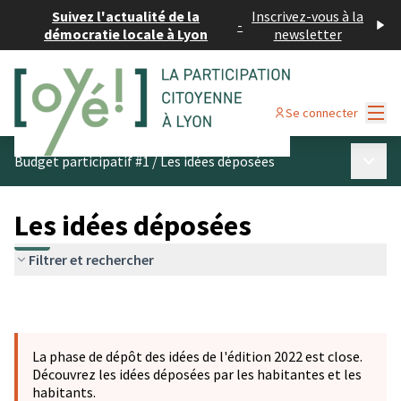
Suivez l'actualité de la
Inscrivez-vous à la
-
démocratie locale à Lyon
newsletter
Menu
Se connecter
Menu p
Budget participatif #1
/
Les idées déposées
Les idées déposées
Filtrer et rechercher
La phase de dépôt des idées de l'édition 2022 est close.
Découvrez les idées déposées par les habitantes et les
habitants.