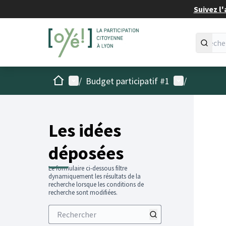
Suivez l'
Accueil
Menu principal
Menu utilisat
/
Budget participatif #1
/
Les idées
déposées
Le formulaire ci-dessous filtre
dynamiquement les résultats de la
recherche lorsque les conditions de
recherche sont modifiées.