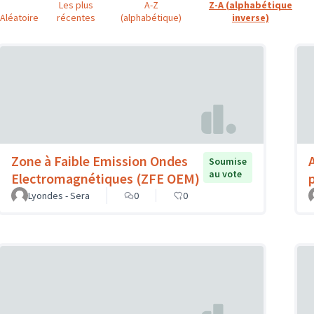
Les plus
A-Z
Z-A (alphabétique
Aléatoire
récentes
(alphabétique)
inverse)
Zone à Faible Emission Ondes
Soumise
au vote
Electromagnétiques (ZFE OEM)
Lyondes - Sera
0
0