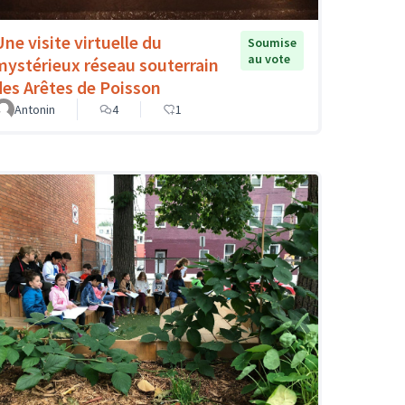
Une visite virtuelle du
Soumise
au vote
mystérieux réseau souterrain
des Arêtes de Poisson
Antonin
4
1