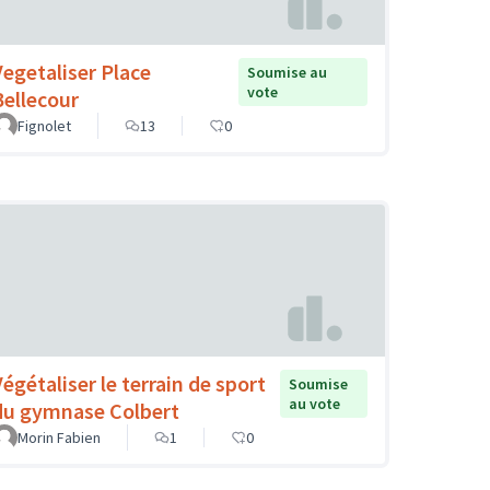
Vegetaliser Place
Soumise au
vote
Bellecour
Fignolet
13
0
Végétaliser le terrain de sport
Soumise
au vote
du gymnase Colbert
Morin Fabien
1
0