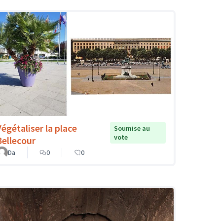
Végétaliser la place
Soumise au
vote
Bellecour
Da
0
0