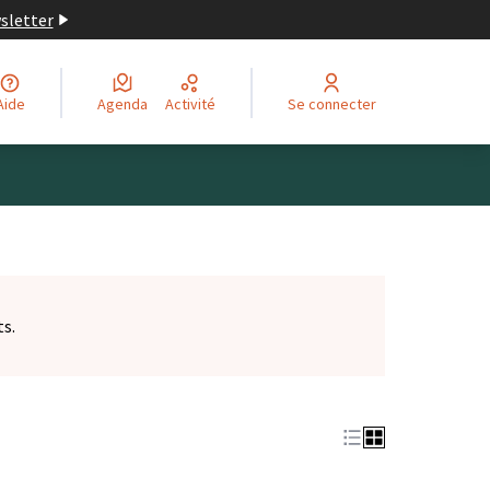
wsletter
Aide
Agenda
Activité
Se connecter
ts.
et)