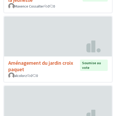
Maxence Cossalter
0
0
Aménagement du jardin croix
Soumise au
vote
paquet
alcolorz
0
0