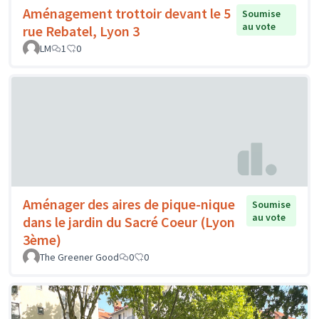
Aménagement trottoir devant le 5
Soumise
au vote
rue Rebatel, Lyon 3
LM
1
0
Aménager des aires de pique-nique
Soumise
au vote
dans le jardin du Sacré Coeur (Lyon
3ème)
The Greener Good
0
0