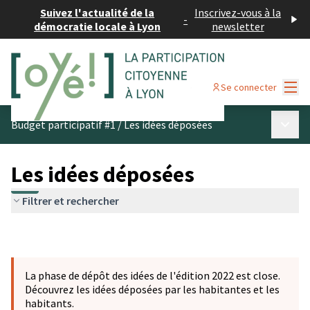
Suivez l'actualité de la
Inscrivez-vous à la
-
démocratie locale à Lyon
newsletter
Menu
Se connecter
Menu p
Budget participatif #1
/
Les idées déposées
Les idées déposées
Filtrer et rechercher
La phase de dépôt des idées de l'édition 2022 est close.
Découvrez les idées déposées par les habitantes et les
habitants.