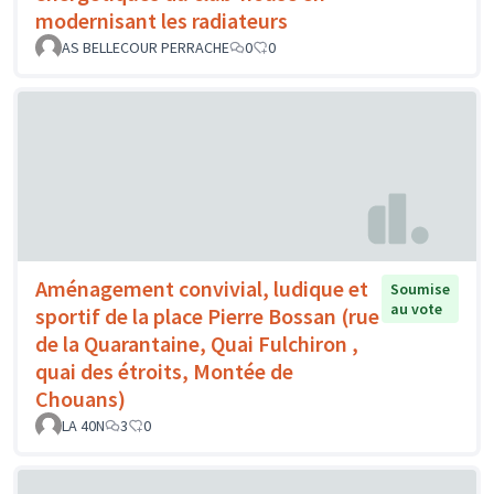
modernisant les radiateurs
AS BELLECOUR PERRACHE
0
0
Aménagement convivial, ludique et
Soumise
au vote
sportif de la place Pierre Bossan (rue
de la Quarantaine, Quai Fulchiron ,
quai des étroits, Montée de
Chouans)
LA 40N
3
0