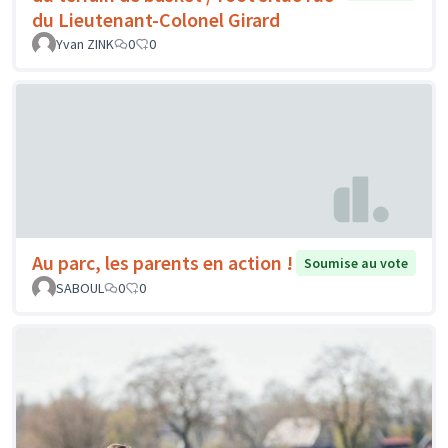
du Lieutenant-Colonel Girard
Yvan ZINK
0
0
Au parc, les parents en action !
Soumise au vote
SABOUL
0
0