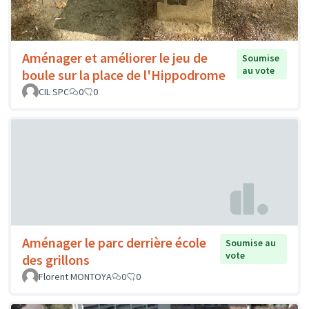
Aménager et améliorer le jeu de
Soumise
au vote
boule sur la place de l'Hippodrome
CIL SPC
0
0
Aménager le parc derrière école
Soumise au
vote
des grillons
Florent MONTOYA
0
0