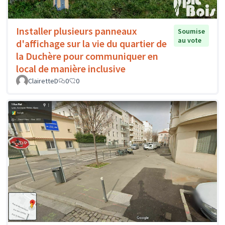
Installer plusieurs panneaux
Soumise
au vote
d'affichage sur la vie du quartier de
la Duchère pour communiquer en
local de manière inclusive
ClairetteD
0
0