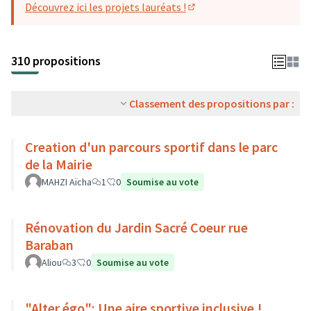
Découvrez ici les projets lauréats !
(S'ouvre dans un nouvel o
310 propositions
Classement des propositions par :
Creation d'un parcours sportif dans le parc
de la Mairie
MAHZI Aïcha
1
0
Soumise au vote
Rénovation du Jardin Sacré Coeur rue
Baraban
Aliou
3
0
Soumise au vote
"Alter égo": Une aire sportive inclusive !