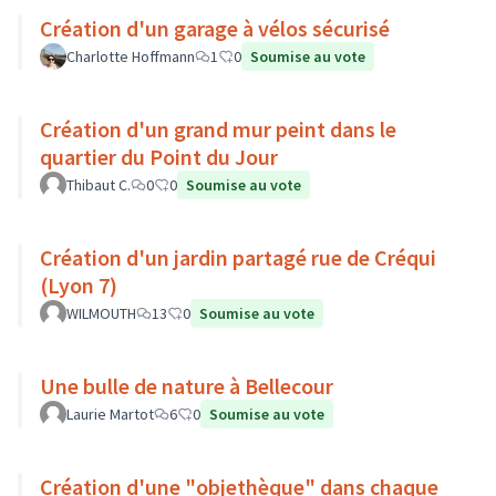
Création d'un garage à vélos sécurisé
Charlotte Hoffmann
1
0
Soumise au vote
Création d'un grand mur peint dans le
quartier du Point du Jour
Thibaut C.
0
0
Soumise au vote
Création d'un jardin partagé rue de Créqui
(Lyon 7)
WILMOUTH
13
0
Soumise au vote
Une bulle de nature à Bellecour
Laurie Martot
6
0
Soumise au vote
Création d'une "objethèque" dans chaque