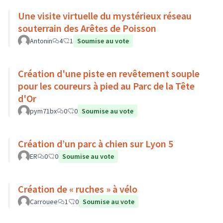
Une visite virtuelle du mystérieux réseau
souterrain des Arêtes de Poisson
Antonin
4
1
Soumise au vote
Création d'une piste en revêtement souple
pour les coureurs à pied au Parc de la Tête
d'Or
pym71bx
0
0
Soumise au vote
Création d’un parc à chien sur Lyon 5
ER
0
0
Soumise au vote
Création de « ruches » à vélo
Carrouee
1
0
Soumise au vote