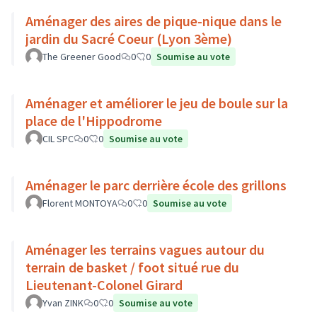
Aménager des aires de pique-nique dans le
jardin du Sacré Coeur (Lyon 3ème)
The Greener Good
0
0
Soumise au vote
Aménager et améliorer le jeu de boule sur la
place de l'Hippodrome
CIL SPC
0
0
Soumise au vote
Aménager le parc derrière école des grillons
Florent MONTOYA
0
0
Soumise au vote
Aménager les terrains vagues autour du
terrain de basket / foot situé rue du
Lieutenant-Colonel Girard
Yvan ZINK
0
0
Soumise au vote