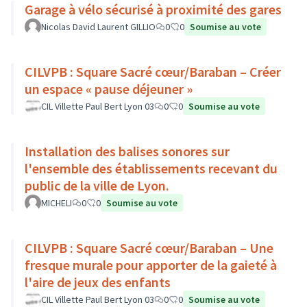
Garage à vélo sécurisé à proximité des gares
Nicolas David Laurent GILLIO
0
0
Soumise au vote
CILVPB : Square Sacré cœur/Baraban – Créer
un espace « pause déjeuner »
CIL Villette Paul Bert Lyon 03
0
0
Soumise au vote
Installation des balises sonores sur
l'ensemble des établissements recevant du
public de la ville de Lyon.
MICHELI
0
0
Soumise au vote
CILVPB : Square Sacré cœur/Baraban – Une
fresque murale pour apporter de la gaieté à
l'aire de jeux des enfants
CIL Villette Paul Bert Lyon 03
0
0
Soumise au vote