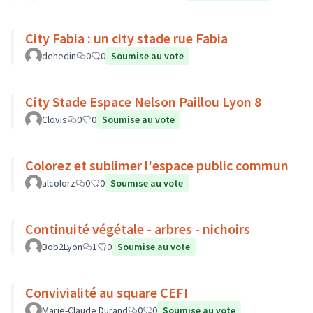
City Fabia : un city stade rue Fabia
dehedin
0
0
Soumise au vote
City Stade Espace Nelson Paillou Lyon 8
Clovis
0
0
Soumise au vote
Colorez et sublimer l'espace public commun
alcolorz
0
0
Soumise au vote
Continuité végétale - arbres - nichoirs
Bob2Lyon
1
0
Soumise au vote
Convivialité au square CEFI
Marie-Claude Durand
0
0
Soumise au vote