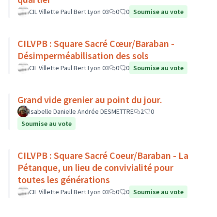
CIL Villette Paul Bert Lyon 03
0
0
Soumise au vote
CILVPB : Square Sacré Cœur/Baraban -
Désimperméabilisation des sols
CIL Villette Paul Bert Lyon 03
0
0
Soumise au vote
Grand vide grenier au point du jour.
Isabelle Danielle Andrée DESMETTRE
2
0
Soumise au vote
CILVPB : Square Sacré Coeur/Baraban - La
Pétanque, un lieu de convivialité pour
toutes les générations
CIL Villette Paul Bert Lyon 03
0
0
Soumise au vote