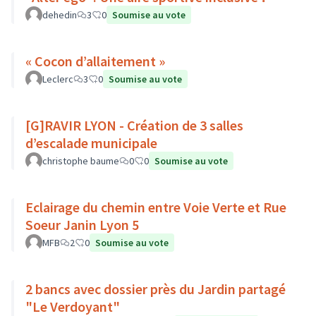
dehedin
3
0
Soumise au vote
« Cocon d’allaitement »
Leclerc
3
0
Soumise au vote
[G]RAVIR LYON - Création de 3 salles
d’escalade municipale
christophe baume
0
0
Soumise au vote
Eclairage du chemin entre Voie Verte et Rue
Soeur Janin Lyon 5
MFB
2
0
Soumise au vote
2 bancs avec dossier près du Jardin partagé
"Le Verdoyant"