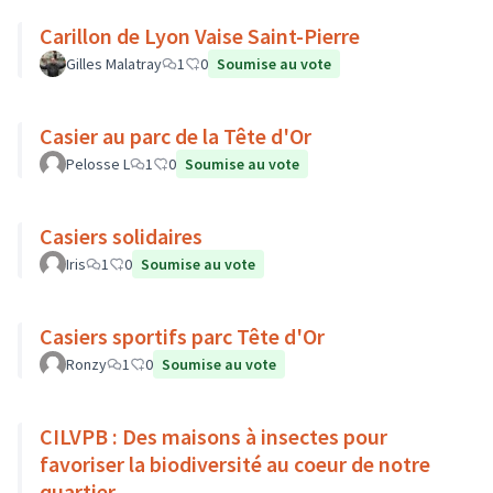
Carillon de Lyon Vaise Saint-Pierre
Gilles Malatray
1
0
Soumise au vote
Casier au parc de la Tête d'Or
Pelosse L
1
0
Soumise au vote
Casiers solidaires
Iris
1
0
Soumise au vote
Casiers sportifs parc Tête d'Or
Ronzy
1
0
Soumise au vote
CILVPB : Des maisons à insectes pour
favoriser la biodiversité au coeur de notre
quartier