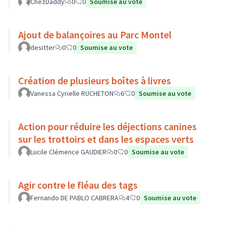
ChezDaddy
0
0
Soumise au vote
Ajout de balançoires au Parc Montel
desitter
0
0
Soumise au vote
Création de plusieurs boîtes à livres
Vanessa Cyrielle RUCHETON
6
0
Soumise au vote
Action pour réduire les déjections canines
sur les trottoirs et dans les espaces verts
Lucile Clémence GAUDIER
0
0
Soumise au vote
Agir contre le fléau des tags
Fernando DE PABLO CABRERA
4
0
Soumise au vote