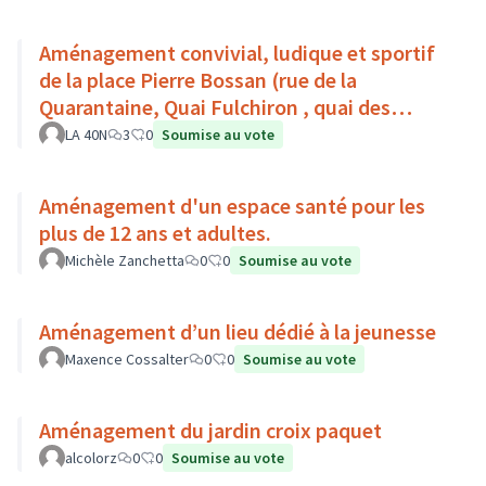
Aménagement convivial, ludique et sportif
de la place Pierre Bossan (rue de la
Quarantaine, Quai Fulchiron , quai des
étroits, Montée de Chouans)
LA 40N
3
0
Soumise au vote
Aménagement d'un espace santé pour les
plus de 12 ans et adultes.
Michèle Zanchetta
0
0
Soumise au vote
Aménagement d’un lieu dédié à la jeunesse
Maxence Cossalter
0
0
Soumise au vote
Aménagement du jardin croix paquet
alcolorz
0
0
Soumise au vote