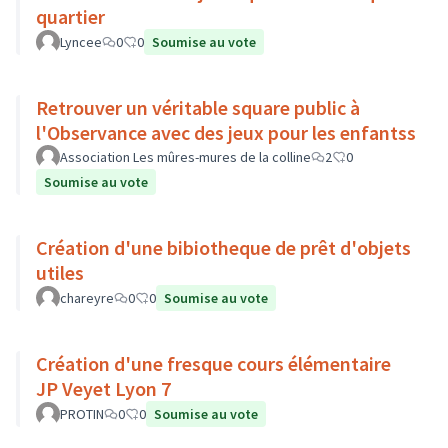
quartier
Lyncee
0
0
Soumise au vote
Retrouver un véritable square public à
l'Observance avec des jeux pour les enfantss
Association Les mûres-mures de la colline
2
0
Soumise au vote
Création d'une bibiotheque de prêt d'objets
utiles
chareyre
0
0
Soumise au vote
Création d'une fresque cours élémentaire
JP Veyet Lyon 7
PROTIN
0
0
Soumise au vote