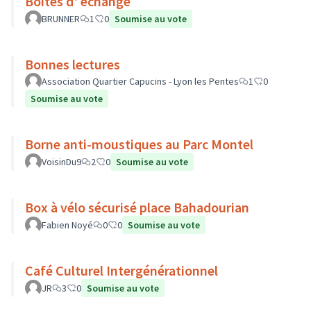
Boites d' echange
BRUNNER
1
0
Soumise au vote
Bonnes lectures
Association Quartier Capucins - Lyon les Pentes
1
0
Soumise au vote
Borne anti-moustiques au Parc Montel
VoisinDu9
2
0
Soumise au vote
Box à vélo sécurisé place Bahadourian
Fabien Noyé
0
0
Soumise au vote
Café Culturel Intergénérationnel
JR
3
0
Soumise au vote