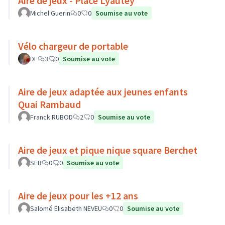
Aire de jeux - Place Lyautey
Michel Guerin
0
0
Soumise au vote
Vélo chargeur de portable
DF
3
0
Soumise au vote
Aire de jeux adaptée aux jeunes enfants
Quai Rambaud
Franck RUBOD
2
0
Soumise au vote
Aire de jeux et pique nique square Berchet
SEB
0
0
Soumise au vote
Aire de jeux pour les +12 ans
Salomé Elisabeth NEVEU
0
0
Soumise au vote