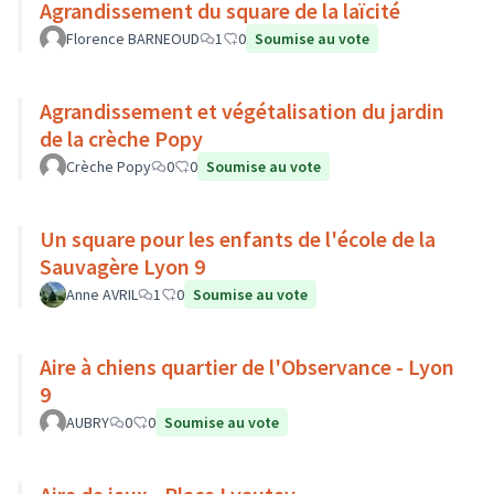
Agrandissement du square de la laïcité
Florence BARNEOUD
1
0
Soumise au vote
Agrandissement et végétalisation du jardin
de la crèche Popy
Crèche Popy
0
0
Soumise au vote
Un square pour les enfants de l'école de la
Sauvagère Lyon 9
Anne AVRIL
1
0
Soumise au vote
Aire à chiens quartier de l'Observance - Lyon
9
AUBRY
0
0
Soumise au vote