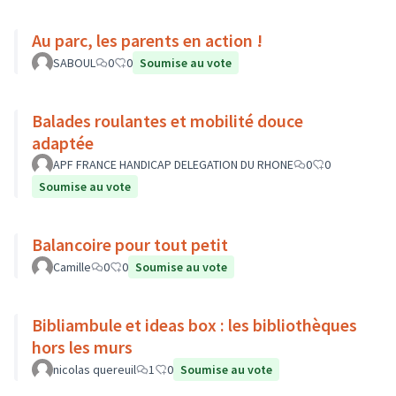
Au parc, les parents en action !
SABOUL
0
0
Soumise au vote
Balades roulantes et mobilité douce
adaptée
APF FRANCE HANDICAP DELEGATION DU RHONE
0
0
Soumise au vote
Balancoire pour tout petit
Camille
0
0
Soumise au vote
Bibliambule et ideas box : les bibliothèques
hors les murs
nicolas quereuil
1
0
Soumise au vote