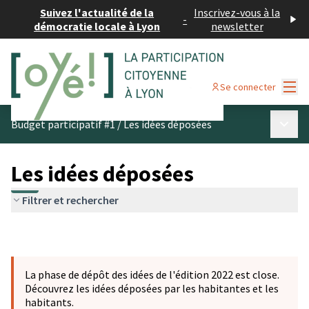
Suivez l'actualité de la
Inscrivez-vous à la
-
démocratie locale à Lyon
newsletter
Menu
Se connecter
Menu p
Budget participatif #1
/
Les idées déposées
Les idées déposées
Filtrer et rechercher
La phase de dépôt des idées de l'édition 2022 est close.
Découvrez les idées déposées par les habitantes et les
habitants.