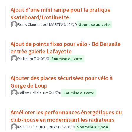
Ajout d'une mini rampe pout la pratique
skateboard/trottinette
Boris Claude Joël MARTIN
10
0
Soumise au vote
Ajout de points fixes pour vélo - Bd Deruelle
entrée galerie Lafayette
Matthieu T.
0
0
Soumise au vote
Ajouter des places sécurisées pour vélo à
Gorge de Loup
Caillot-Gallois Tim
1
0
Soumise au vote
Améliorer les performances énergétiques du
club-house en modernisant les radiateurs
AS BELLECOUR PERRACHE
0
0
Soumise au vote