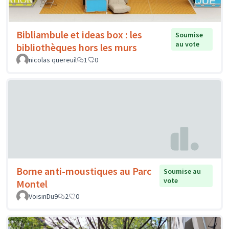
Bibliambule et ideas box : les
Soumise
au vote
bibliothèques hors les murs
nicolas quereuil
1
0
Borne anti-moustiques au Parc
Soumise au
vote
Montel
VoisinDu9
2
0