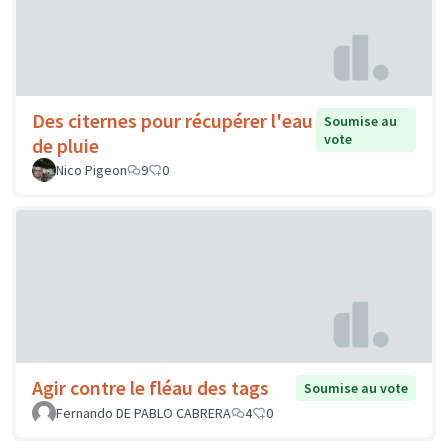
Des citernes pour récupérer l'eau
Soumise au
vote
de pluie
Nico Pigeon
9
0
Agir contre le fléau des tags
Soumise au vote
Fernando DE PABLO CABRERA
4
0