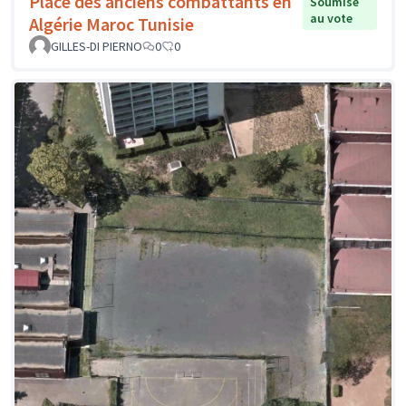
Place des anciens combattants en
Soumise
au vote
Algérie Maroc Tunisie
GILLES-DI PIERNO
0
0