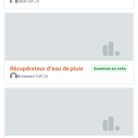
Elise
0
0
Récupérateur d'eau de pluie
Soumise au vote
Brownies
0
0