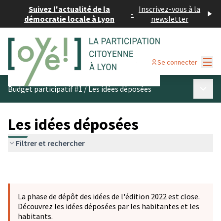
Suivez l'actualité de la
Inscrivez-vous à la
-
démocratie locale à Lyon
newsletter
Menu
Se connecter
Menu p
Budget participatif #1
/
Les idées déposées
Les idées déposées
Filtrer et rechercher
La phase de dépôt des idées de l'édition 2022 est close.
Découvrez les idées déposées par les habitantes et les
habitants.