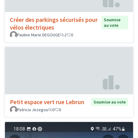
Créer des parkings sécurisés pour
Soumise
au vote
vélos électriques
Pauline Marie DEGOUGE
2
0
Petit espace vert rue Lebrun
Soumise au vote
Patricia Jezegou
0
0