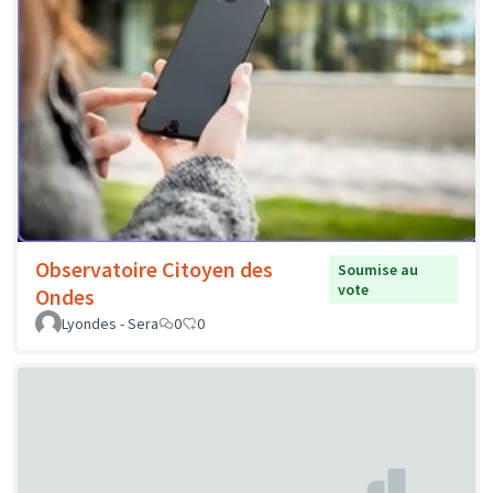
Observatoire Citoyen des
Soumise au
vote
Ondes
Lyondes - Sera
0
0