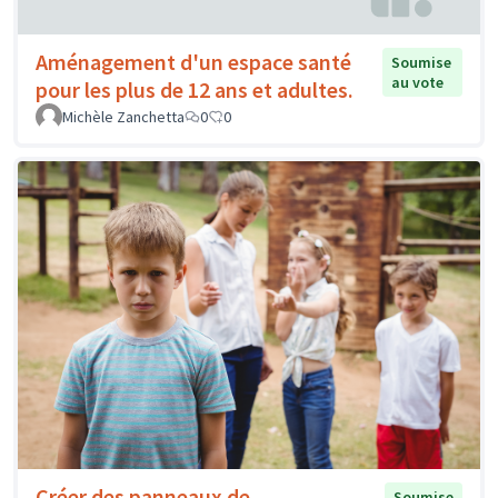
Aménagement d'un espace santé
Soumise
au vote
pour les plus de 12 ans et adultes.
Michèle Zanchetta
0
0
Créer des panneaux de
Soumise