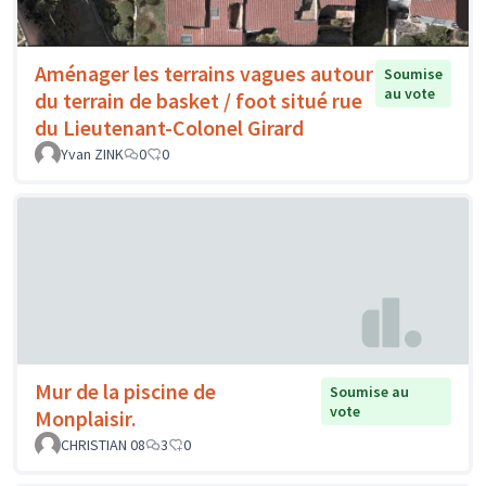
Aménager les terrains vagues autour
Soumise
au vote
du terrain de basket / foot situé rue
du Lieutenant-Colonel Girard
Yvan ZINK
0
0
Mur de la piscine de
Soumise au
vote
Monplaisir.
CHRISTIAN 08
3
0