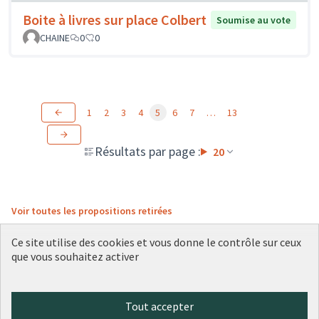
Boite à livres sur place Colbert
Soumise au vote
CHAINE
0
0
1
2
3
4
5
6
7
…
13
Résultats par page :
20
Voir toutes les propositions retirées
Ce site utilise des cookies et vous donne le contrôle sur ceux
que vous souhaitez activer
Conditions d'utilisation
Paramètres des cookies
Plateforme de participation citoyenne de la Ville de Lyon sur X
Plateforme de participation citoyenne de la Ville de Lyon sur Face
Plateforme de participation citoyenne de la Ville de Lyon sur 
Plateforme de participation citoyenne de la Ville de Lyo
Plateforme de participation citoyenne de la Ville d
Tout accepter