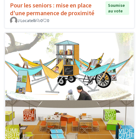
Pour les seniors : mise en place
Soumise
au vote
d'une permanence de proximité
J Locatelli
0
0