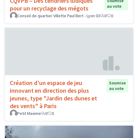
CQVPB – Des cendriers ludiques
Soumise
au vote
pour un recyclage des mégots
Conseil de quartier Villette Paul Bert - Lyon 03
0
0
Création d'un espace de jeu
Soumise
au vote
innovant en direction des plus
jeunes, type "Jardin des dunes et
des vents" à Paris
Petit Maxime
0
0