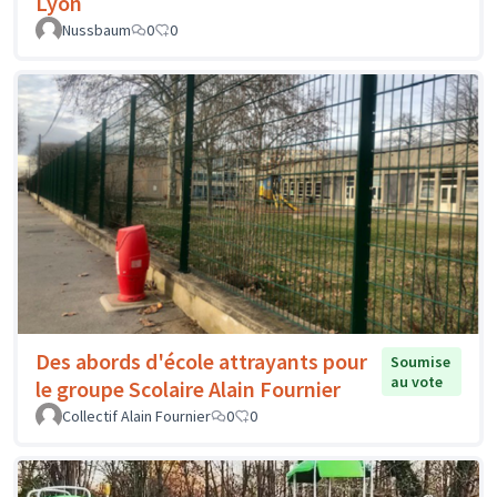
Lyon
Nussbaum
0
0
Des abords d'école attrayants pour
Soumise
au vote
le groupe Scolaire Alain Fournier
Collectif Alain Fournier
0
0