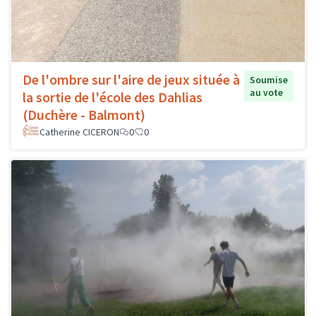
De l'ombre sur l'aire de jeux située à
Soumise
au vote
la sortie de l'école des Dahlias
(Duchère - Balmont)
Catherine CICERON
0
0