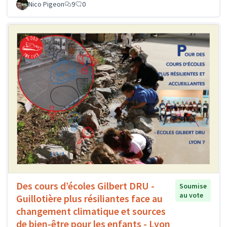
Nico Pigeon
9
0
Des cours d’écoles Gilbert DRU -
Soumise
au vote
Guillotière plus résiliantes face au
changement climatique et sources
de bien-être pour les enfants - Lyon