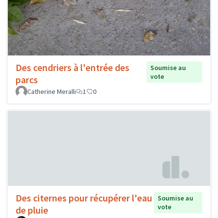
Des cendriers à l'entrée des
Soumise au
vote
parcs
Catherine Meralli
1
0
Des citernes pour récupérer l'eau
Soumise au
vote
de pluie