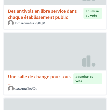
Des antivols en libre service dans
Soumise
au vote
chaque établissement public
Homardmatue
0
0
Une salle de change pour tous
Soumise au
vote
...
SOUABNI
0
0