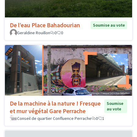
De l’eau Place Bahadourian
Soumise au vote
Geraldine Rouillon
0
0
De la machine à la nature ! Fresque
Soumise
au vote
et mur végétal Gare Perrache
Conseil de quartier Confluence Perrache
0
1