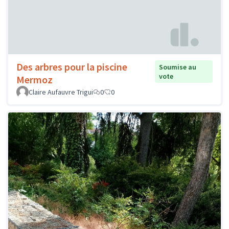
Des arbres pour la piscine
Soumise au
vote
Mermoz
Claire Aufauvre Trigui
0
0