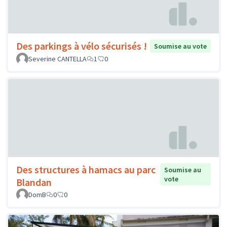
Des parkings à vélo sécurisés !
Soumise au vote
Severine CANTELLA
1
0
Des structures à hamacs au parc
Soumise au
vote
Blandan
DomB
0
0