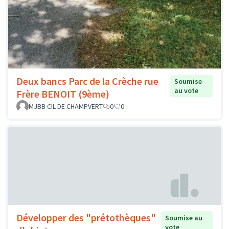
Deux bancs Parc de la Crèche rue
Soumise
au vote
Frère BENOIT (9ème)
MJBB CIL DE CHAMPVERT
0
0
Développer des "prétothèques"
Soumise au
vote