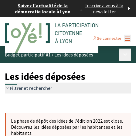
Suivez l'actualité de la
Inscrivez-vous à la
-
démocratie locale à Lyon
newsletter
Menu
Se connecter
Menu p
Budget participatif #1
/
Les idées déposées
Les idées déposées
Filtrer et rechercher
La phase de dépôt des idées de l'édition 2022 est close.
Découvrez les idées déposées par les habitantes et les
habitants.