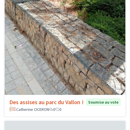
Des assises au parc du Vallon !
Soumise au vote
Catherine CICERON
0
0