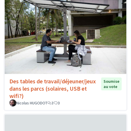
Des tables de travail/déjeuner/jeux
Soumise
au vote
dans les parcs (solaires, USB et
wifi?)
Nicolas HUGODOT
3
0