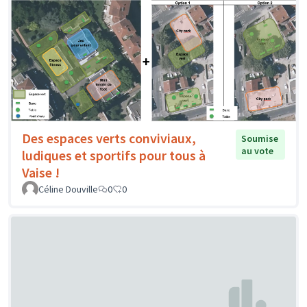
Des espaces verts conviviaux,
Soumise
au vote
ludiques et sportifs pour tous à
Vaise !
Céline Douville
0
0