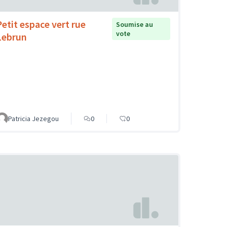
Petit espace vert rue
Soumise au
vote
Lebrun
Patricia Jezegou
0
0