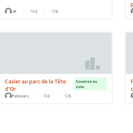
JR
3
0
Casier au parc de la Tête
Soumise au
vote
d'Or
c
Pelosse L
1
0