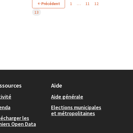
Précédent
1
…
11
12
13
ssources
Aide
ivité
Aide générale
enda
Elections municipales
et métropolitaines
lécharger les
chiers Open Data