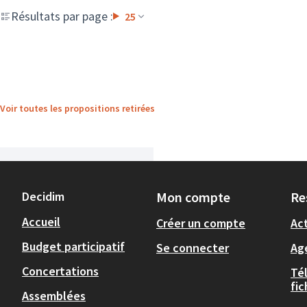
Résultats par page :
25
Voir toutes les propositions retirées
Decidim
Mon compte
Re
Accueil
Créer un compte
Act
Budget participatif
Se connecter
Ag
Concertations
Té
fi
Assemblées
,