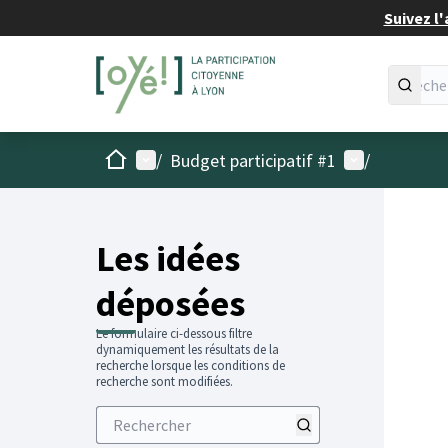
Suivez l'
Accueil
Menu principal
Menu utilisat
/
Budget participatif #1
/
Les idées
déposées
Le formulaire ci-dessous filtre
dynamiquement les résultats de la
recherche lorsque les conditions de
recherche sont modifiées.