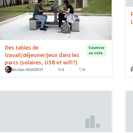
Des tables de
Soumise
au vote
travail/déjeuner/jeux dans les
parcs (solaires, USB et wifi?)
Nicolas HUGODOT
3
0