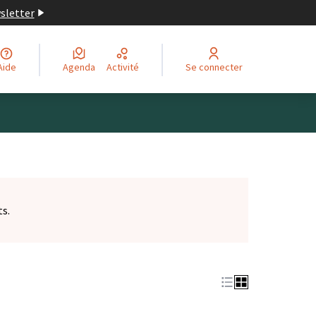
wsletter
Aide
Agenda
Activité
Se connecter
ts.
et)