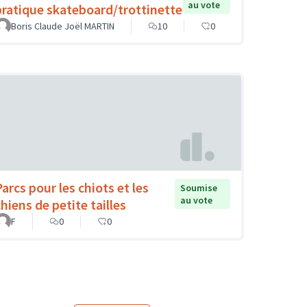
au vote
pratique skateboard/trottinette
Boris Claude Joël MARTIN
10
0
Parcs pour les chiots et les
Soumise
au vote
hiens de petite tailles
F
0
0