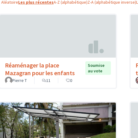
Aléatoire
Les plus récentes
A-Z (alphabétique)
Z-A (alphabétique inverse)
Réaménager la place
Soumise
au vote
Mazagran pour les enfants
Pierre T
11
0