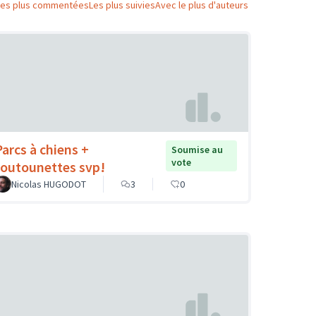
Les plus commentées
Les plus suivies
Avec le plus d'auteurs
Parcs à chiens +
Soumise au
vote
toutounettes svp!
Nicolas HUGODOT
3
0