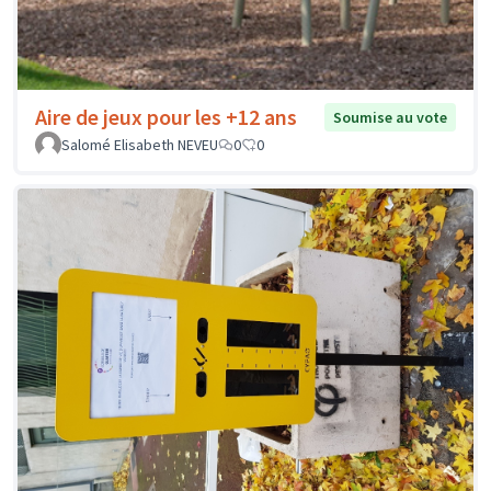
Aire de jeux pour les +12 ans
Soumise au vote
Salomé Elisabeth NEVEU
0
0