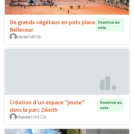
De grands végétaux en pots place
Soumise au
vote
Bellecour
Cécile
0
0
Création d'un espace "jeune"
Soumise au
vote
dans le parc Zénith
Chantal C
1
0