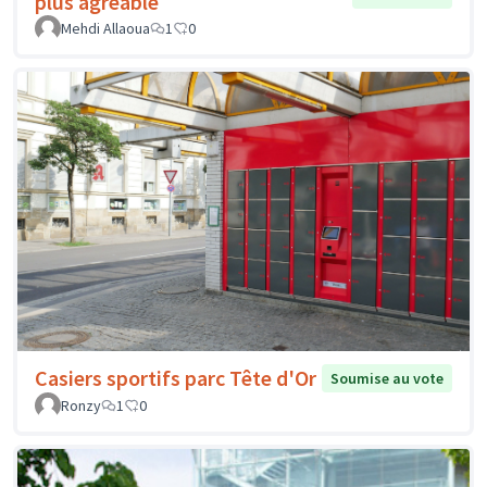
plus agréable
Mehdi Allaoua
1
0
Casiers sportifs parc Tête d'Or
Soumise au vote
Ronzy
1
0