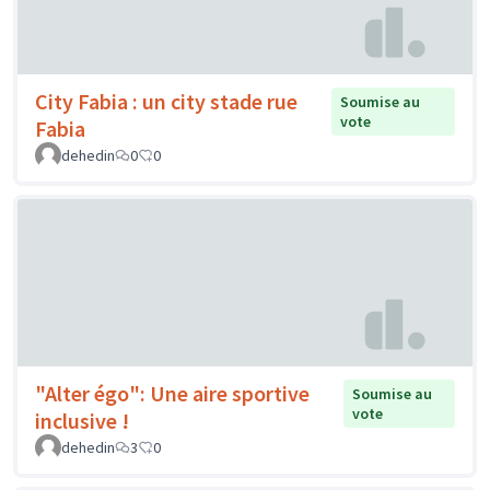
City Fabia : un city stade rue
Soumise au
vote
Fabia
dehedin
0
0
"Alter égo": Une aire sportive
Soumise au
vote
inclusive !
dehedin
3
0