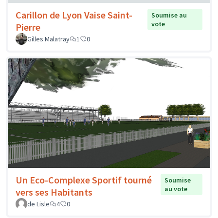
Carillon de Lyon Vaise Saint-
Soumise au
vote
Pierre
Gilles Malatray
1
0
Un Eco-Complexe Sportif tourné
Soumise
au vote
vers ses Habitants
de Lisle
4
0