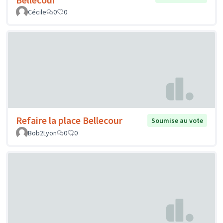
Cécile
0
0
Refaire la place Bellecour
Soumise au vote
Bob2Lyon
0
0