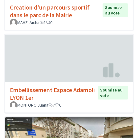
Creation d'un parcours sportif
Soumise
au vote
dans le parc de la Mairie
MAHZI Aïcha
1
0
Embellissement Espace Adamoli
Soumise au
vote
LYON 1er
MONTORO Juana
7
0