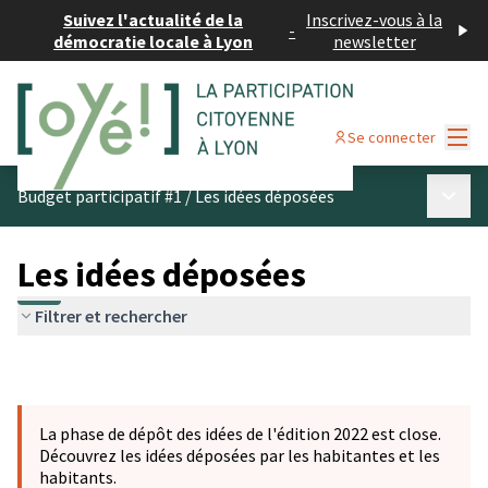
Suivez l'actualité de la
Inscrivez-vous à la
-
démocratie locale à Lyon
newsletter
Menu
Se connecter
Menu p
Budget participatif #1
/
Les idées déposées
Les idées déposées
Filtrer et rechercher
La phase de dépôt des idées de l'édition 2022 est close.
Découvrez les idées déposées par les habitantes et les
habitants.