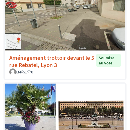
Aménagement trottoir devant le 5
Soumise
au vote
rue Rebatel, Lyon 3
LM
1
0