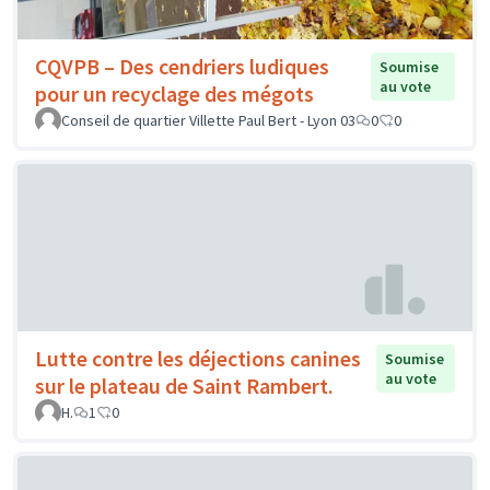
CQVPB – Des cendriers ludiques
Soumise
au vote
pour un recyclage des mégots
Conseil de quartier Villette Paul Bert - Lyon 03
0
0
Lutte contre les déjections canines
Soumise
au vote
sur le plateau de Saint Rambert.
H.
1
0