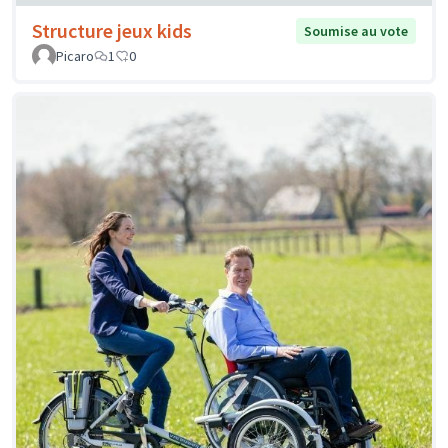
Structure jeux kids
Soumise au vote
Picaro
1
0