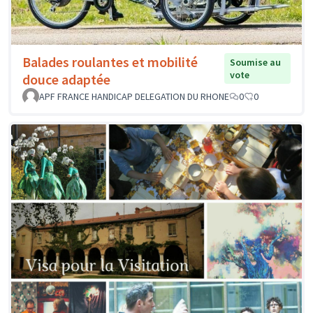
Balades roulantes et mobilité
Soumise au
vote
douce adaptée
APF FRANCE HANDICAP DELEGATION DU RHONE
0
0