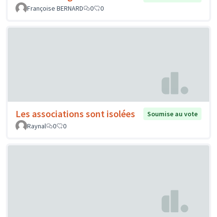
Françoise BERNARD
0
0
Les associations sont isolées
Soumise au vote
Raynal
0
0