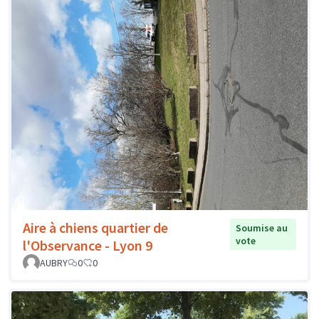
Aire à chiens quartier de
Soumise au
vote
l'Observance - Lyon 9
AUBRY
0
0