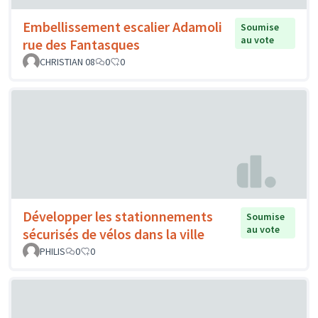
Embellissement escalier Adamoli
Soumise
au vote
rue des Fantasques
CHRISTIAN 08
0
0
Développer les stationnements
Soumise
au vote
sécurisés de vélos dans la ville
PHILIS
0
0