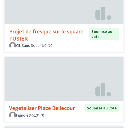
Projet de fresque sur le square
Soumise au
vote
FUSIER
CIL Sans Souci
0
0
Vegetaliser Place Bellecour
Soumise au vote
Fignolet
13
0