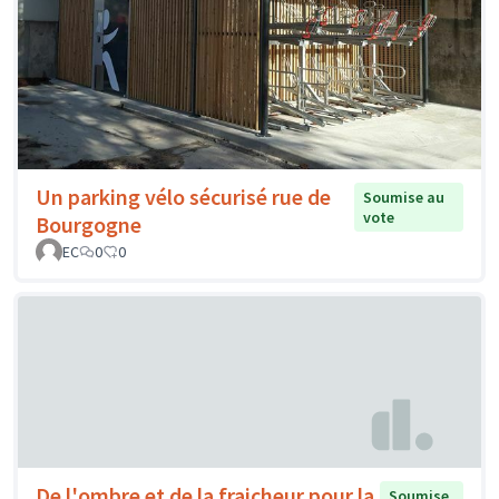
Un parking vélo sécurisé rue de
Soumise au
vote
Bourgogne
EC
0
0
De l'ombre et de la fraicheur pour la
Soumise