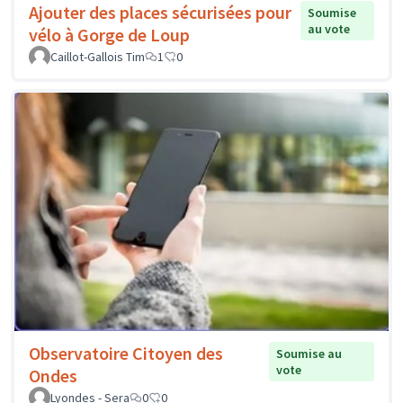
Ajouter des places sécurisées pour
Soumise
au vote
vélo à Gorge de Loup
Caillot-Gallois Tim
1
0
Observatoire Citoyen des
Soumise au
vote
Ondes
Lyondes - Sera
0
0