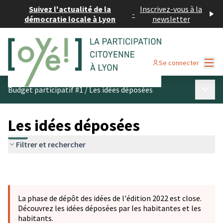
Suivez l'actualité de la
Inscrivez-vous à la
-
démocratie locale à Lyon
newsletter
Menu
Se connecter
Menu p
Budget participatif #1
/
Les idées déposées
Les idées déposées
Filtrer et rechercher
La phase de dépôt des idées de l'édition 2022 est close.
Découvrez les idées déposées par les habitantes et les
habitants.