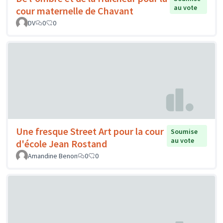
au vote
cour maternelle de Chavant
DV
0
0
Une fresque Street Art pour la cour
Soumise
au vote
d'école Jean Rostand
Amandine Benon
0
0