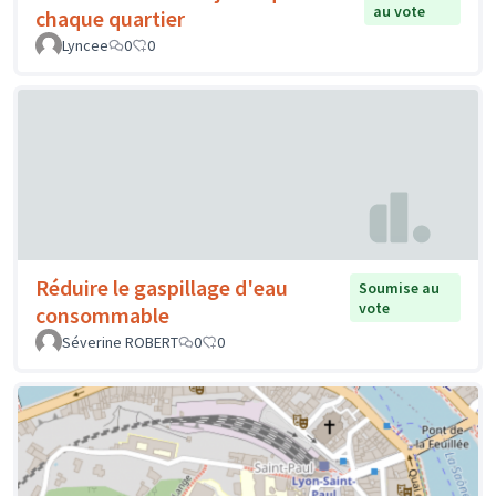
au vote
chaque quartier
Lyncee
0
0
Réduire le gaspillage d'eau
Soumise au
vote
consommable
Séverine ROBERT
0
0