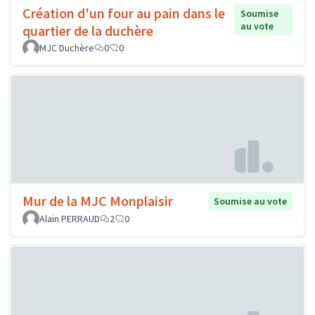
Création d'un four au pain dans le
Soumise
au vote
quartier de la duchère
MJC Duchère
0
0
Mur de la MJC Monplaisir
Soumise au vote
Alain PERRAUD
2
0