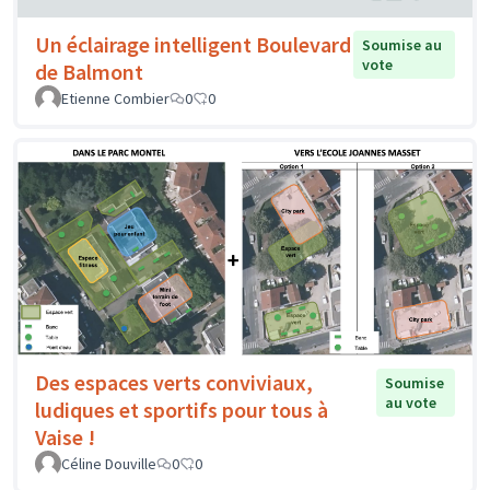
Un éclairage intelligent Boulevard
Soumise au
vote
de Balmont
Etienne Combier
0
0
Des espaces verts conviviaux,
Soumise
au vote
ludiques et sportifs pour tous à
Vaise !
Céline Douville
0
0