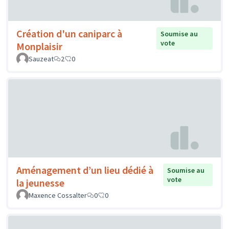
Création d'un caniparc à
Soumise au
vote
Monplaisir
Sauzeat
2
0
Aménagement d’un lieu dédié à
Soumise au
vote
la jeunesse
Maxence Cossalter
0
0