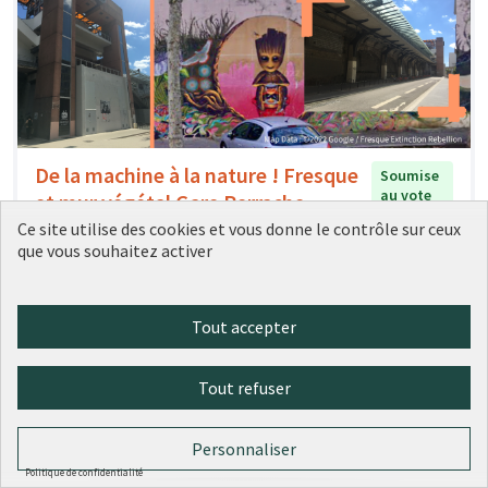
De la machine à la nature ! Fresque
Soumise
au vote
et mur végétal Gare Perrache
Ce site utilise des cookies et vous donne le contrôle sur ceux
Conseil de quartier Confluence Perrache
0
1
que vous souhaitez activer
Tout accepter
Tout refuser
Personnaliser
Politique de confidentialité