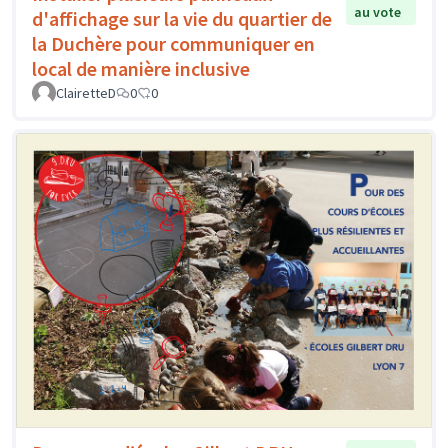
au vote
d'affichage sur la vie du quartier de
la Duchère pour communiquer en
local de manière inclusive
ClairetteD
0
0