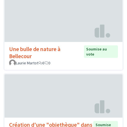
Une bulle de nature à
Soumise au
vote
Bellecour
Laurie Martot
6
0
Création d'une "objethèque" dans
Soumise