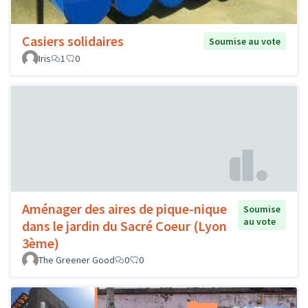
Casiers solidaires
Soumise au vote
Iris
1
0
Aménager des aires de pique-nique
Soumise
au vote
dans le jardin du Sacré Coeur (Lyon
3ème)
The Greener Good
0
0