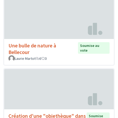
Une bulle de nature à
Soumise au
vote
Bellecour
Laurie Martot
6
0
Création d'une "objethèque" dans
Soumise