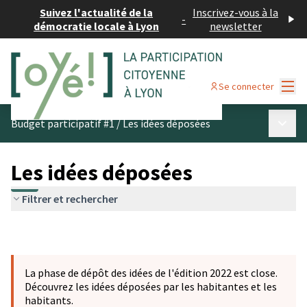
Suivez l'actualité de la
Inscrivez-vous à la
-
démocratie locale à Lyon
newsletter
Menu
Se connecter
Menu p
Budget participatif #1
/
Les idées déposées
Les idées déposées
Filtrer et rechercher
La phase de dépôt des idées de l'édition 2022 est close.
Découvrez les idées déposées par les habitantes et les
habitants.