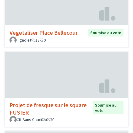
Vegetaliser Place Bellecour
Soumise au vote
Fignolet
13
0
Projet de fresque sur le square
Soumise au
vote
FUSIER
CIL Sans Souci
0
0