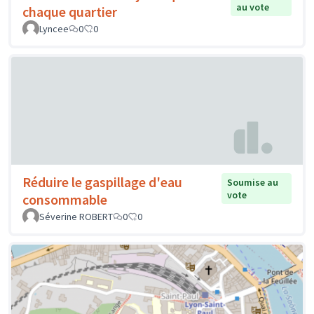
au vote
chaque quartier
Lyncee
0
0
Réduire le gaspillage d'eau
Soumise au
vote
consommable
Séverine ROBERT
0
0