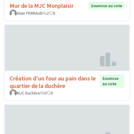
Mur de la MJC Monplaisir
Soumise au vote
Alain PERRAUD
2
0
Création d'un four au pain dans le
Soumise
au vote
quartier de la duchère
MJC Duchère
0
0