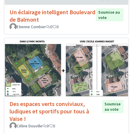
Un éclairage intelligent Boulevard
Soumise au
vote
de Balmont
Etienne Combier
0
0
Des espaces verts conviviaux,
Soumise
au vote
ludiques et sportifs pour tous à
Vaise !
Céline Douville
0
0