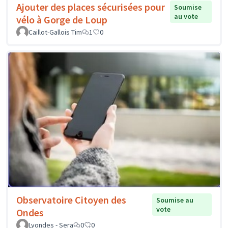
Ajouter des places sécurisées pour
Soumise
au vote
vélo à Gorge de Loup
Caillot-Gallois Tim
1
0
Observatoire Citoyen des
Soumise au
vote
Ondes
Lyondes - Sera
0
0