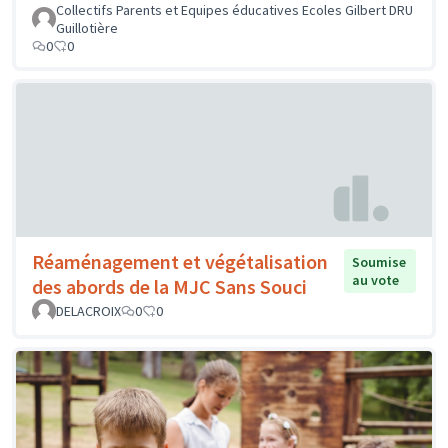
Collectifs Parents et Equipes éducatives Ecoles Gilbert DRU
Guillotière
0
0
Réaménagement et végétalisation
Soumise
au vote
des abords de la MJC Sans Souci
DELACROIX
0
0