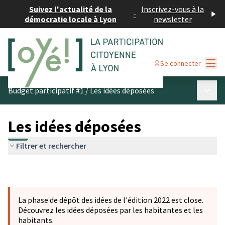
Suivez l'actualité de la
Inscrivez-vous à la
-
démocratie locale à Lyon
newsletter
Menu
Se connecter
Menu p
Budget participatif #1
/
Les idées déposées
Les idées déposées
Filtrer et rechercher
La phase de dépôt des idées de l'édition 2022 est close.
Découvrez les idées déposées par les habitantes et les
habitants.