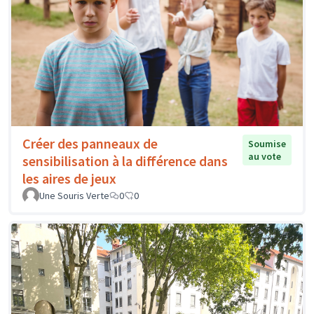
Créer des panneaux de
Soumise
au vote
sensibilisation à la différence dans
les aires de jeux
Une Souris Verte
0
0