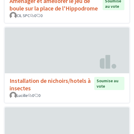
Aménager et améliorer le jeu de
Soumise
au vote
boule sur la place de l'Hippodrome
CIL SPC
0
0
Installation de nichoirs/hotels à
Soumise au
vote
insectes
Lucille
0
0