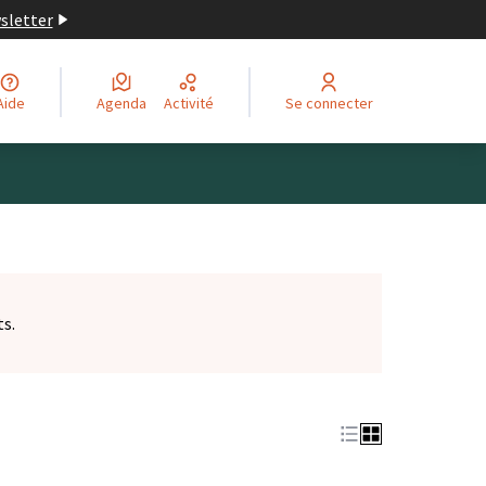
wsletter
Aide
Agenda
Activité
Se connecter
ts.
et)