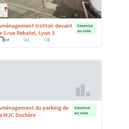
Aménagement trottoir devant
Soumise
au vote
le 5 rue Rebatel, Lyon 3
LM
1
0
Aménagement du parking de
Soumise
au vote
la MJC Duchère