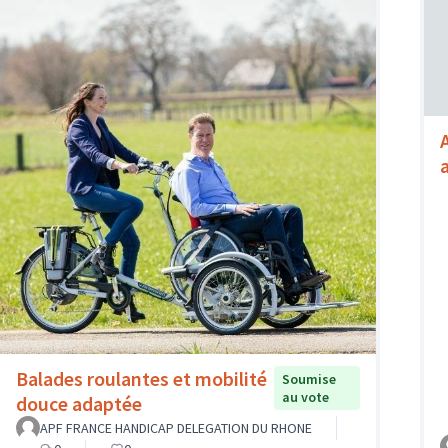
Balades roulantes et mobilité
Soumise
au vote
douce adaptée
APF FRANCE HANDICAP DELEGATION DU RHONE