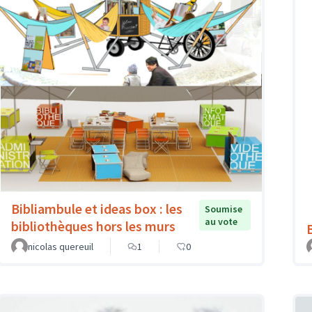
Bibliambule et ideas box : les
Soumise
au vote
bibliothèques hors les murs
nicolas quereuil
1
0