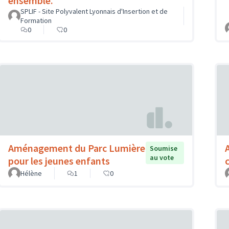
ensemble.
SPLIF - Site Polyvalent Lyonnais d'Insertion et de
Formation
0
0
Aménagement du Parc Lumière
Soumise
au vote
pour les jeunes enfants
Hélène
1
0