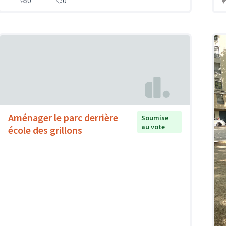
0
0
Aménager le parc derrière
Soumise
au vote
école des grillons