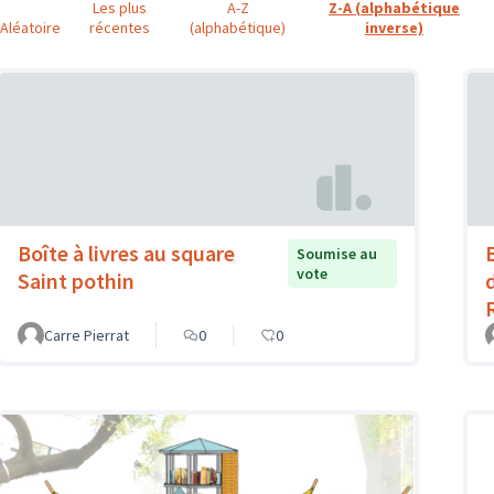
Les plus
A-Z
Z-A (alphabétique
Aléatoire
récentes
(alphabétique)
inverse)
Boîte à livres au square
B
Soumise au
vote
Saint pothin
Carre Pierrat
0
0