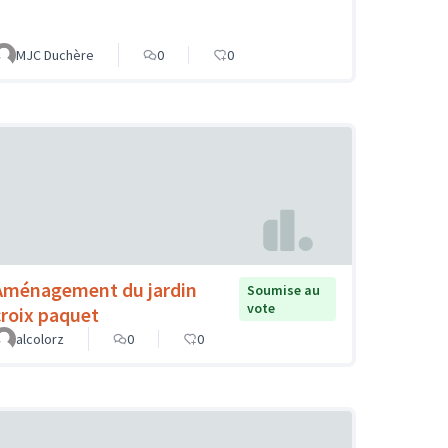
MJC Duchère
0
0
Aménagement du jardin
Soumise au
vote
croix paquet
alcolorz
0
0