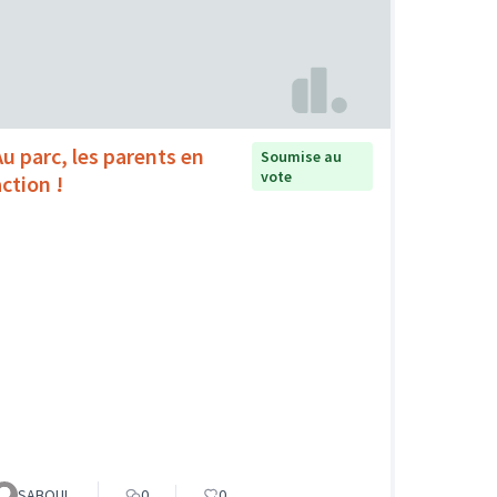
Au parc, les parents en
Soumise au
vote
action !
SABOUL
0
0