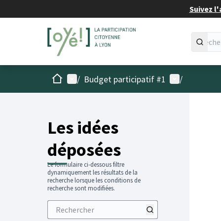
Suivez l'
Accueil
Menu principal
Menu utilisat
/
Budget participatif #1
/
Les idées
déposées
Le formulaire ci-dessous filtre
dynamiquement les résultats de la
recherche lorsque les conditions de
recherche sont modifiées.