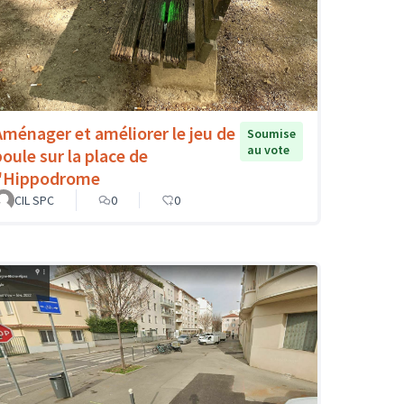
Aménager et améliorer le jeu de
Soumise
au vote
boule sur la place de
l'Hippodrome
CIL SPC
0
0