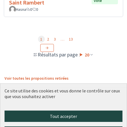
vote
Saint Rambert
Hasna
0
0
1
2
3
…
13
Résultats par page :
20
Voir toutes les propositions retirées
Ce site utilise des cookies et vous donne le contrôle sur ceux
que vous souhaitez activer
Conditions d'utilisation
Paramètres des cookies
Plateforme de participation citoyenne de la Ville de Lyon sur X
Plateforme de participation citoyenne de la Ville de Lyon sur Face
Plateforme de participation citoyenne de la Ville de Lyon sur 
Plateforme de participation citoyenne de la Ville de Lyo
Plateforme de participation citoyenne de la Ville d
Tout accepter
(Lien externe)
(Lien externe)
(Lien externe)
(Lien externe)
(Lien externe)