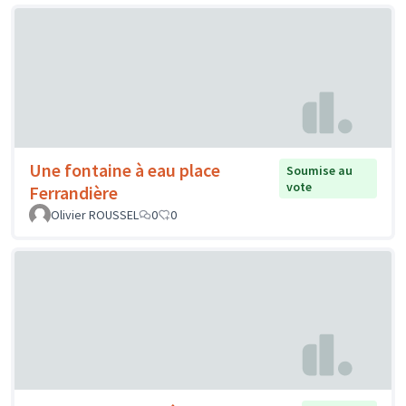
Une fontaine à eau place
Soumise au
vote
Ferrandière
Olivier ROUSSEL
0
0