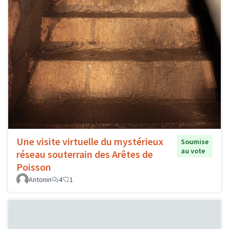
Une visite virtuelle du mystérieux
Soumise
au vote
réseau souterrain des Arêtes de
Poisson
Antonin
4
1