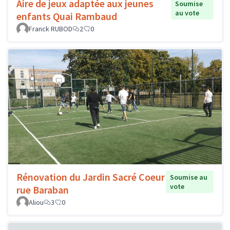
Aire de jeux adaptée aux jeunes
Soumise
au vote
enfants Quai Rambaud
Franck RUBOD
2
0
Rénovation du Jardin Sacré Coeur
Soumise au
vote
rue Baraban
Aliou
3
0