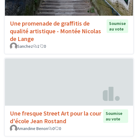
Une promenade de graffitis de
Soumise
au vote
qualité artistique - Montée Nicolas
de Lange
Sanchez
1
0
Une fresque Street Art pour la cour
Soumise
au vote
d'école Jean Rostand
Amandine Benon
0
0