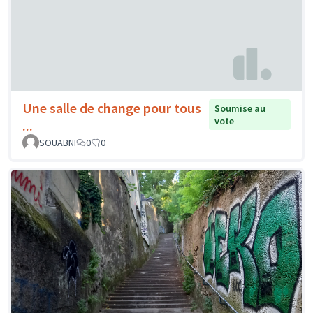
Une salle de change pour tous
Soumise au
vote
...
SOUABNI
0
0