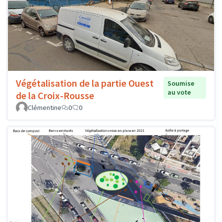
Végétalisation de la partie Ouest
Soumise
au vote
de la Croix-Rousse
Clémentine
0
0