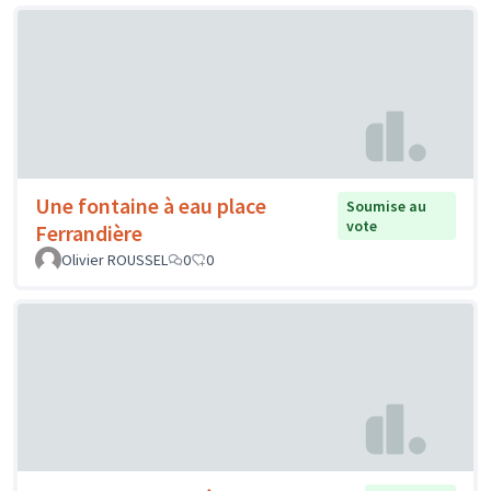
Une fontaine à eau place
Soumise au
vote
Ferrandière
Olivier ROUSSEL
0
0