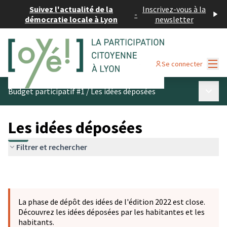
Suivez l'actualité de la
Inscrivez-vous à la
-
démocratie locale à Lyon
newsletter
Menu
Se connecter
Menu p
Budget participatif #1
/
Les idées déposées
Les idées déposées
Filtrer et rechercher
La phase de dépôt des idées de l'édition 2022 est close.
Découvrez les idées déposées par les habitantes et les
habitants.