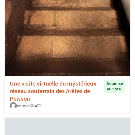
Une visite virtuelle du mystérieux
Soumise
au vote
réseau souterrain des Arêtes de
Poisson
Antonin
4
1