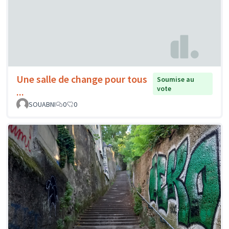
Une salle de change pour tous
Soumise au
vote
...
SOUABNI
0
0