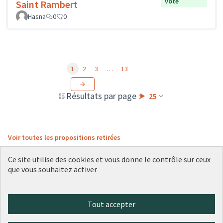
vote
Saint Rambert
Hasna
0
0
1
2
3
…
13
Résultats par page :
25
Voir toutes les propositions retirées
Ce site utilise des cookies et vous donne le contrôle sur ceux
que vous souhaitez activer
Conditions d'utilisation
Paramètres des cookies
Plateforme de participation citoyenne de la Ville de Lyon sur X
Plateforme de participation citoyenne de la Ville de Lyon sur Face
Plateforme de participation citoyenne de la Ville de Lyon sur 
Plateforme de participation citoyenne de la Ville de Lyo
Plateforme de participation citoyenne de la Ville d
Tout accepter
(Lien externe)
(Lien externe)
(Lien externe)
(Lien externe)
(Lien externe)