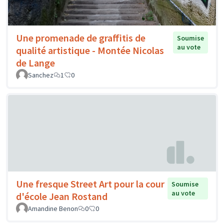
Une promenade de graffitis de
Soumise
au vote
qualité artistique - Montée Nicolas
de Lange
Sanchez
1
0
Une fresque Street Art pour la cour
Soumise
au vote
d'école Jean Rostand
Amandine Benon
0
0