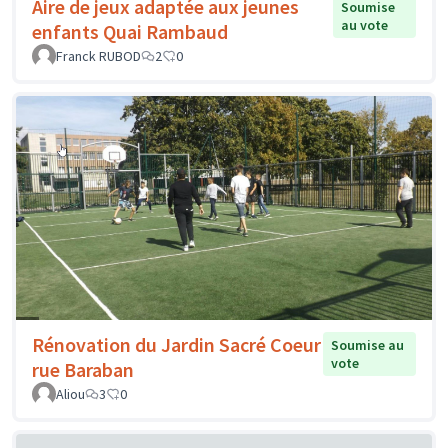
Aire de jeux adaptée aux jeunes
Soumise
au vote
enfants Quai Rambaud
Franck RUBOD
2
0
Rénovation du Jardin Sacré Coeur
Soumise au
vote
rue Baraban
Aliou
3
0