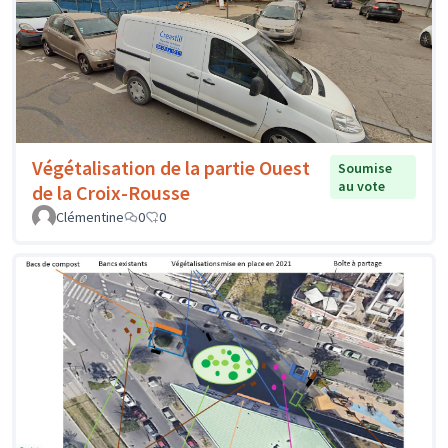
Végétalisation de la partie Ouest
Soumise
au vote
de la Croix-Rousse
Clémentine
0
0