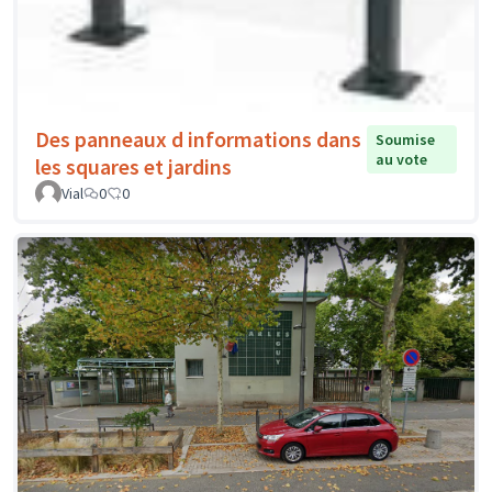
Des panneaux d informations dans
Soumise
au vote
les squares et jardins
Vial
0
0