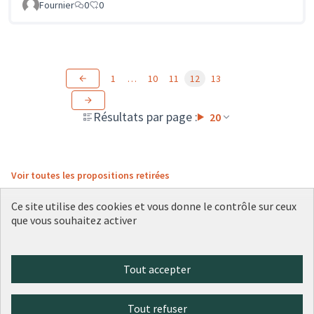
Fournier
0
0
1
…
10
11
12
13
Résultats par page :
20
Voir toutes les propositions retirées
Ce site utilise des cookies et vous donne le contrôle sur ceux
que vous souhaitez activer
Conditions d'utilisation
Paramètres des cookies
Plateforme de participation citoyenne de la Ville de Lyon sur X
Plateforme de participation citoyenne de la Ville de Lyon sur Face
Plateforme de participation citoyenne de la Ville de Lyon sur 
Plateforme de participation citoyenne de la Ville de Lyo
Plateforme de participation citoyenne de la Ville d
Tout accepter
(Lien externe)
(Lien externe)
(Lien externe)
(Lien externe)
(Lien externe)
Tout refuser