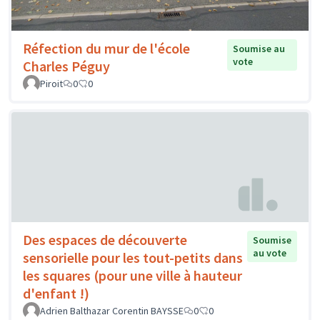
Réfection du mur de l'école
Soumise au
vote
Charles Péguy
Piroit
0
0
Des espaces de découverte
Soumise
au vote
sensorielle pour les tout-petits dans
les squares (pour une ville à hauteur
d'enfant !)
Adrien Balthazar Corentin BAYSSE
0
0