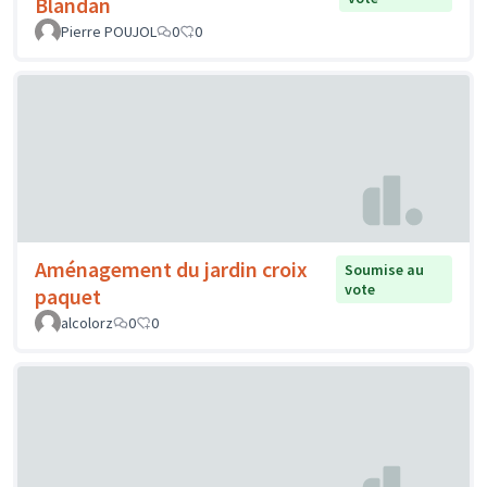
Blandan
Pierre POUJOL
0
0
Aménagement du jardin croix
Soumise au
vote
paquet
alcolorz
0
0