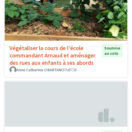
Végétaliser la cours de l'école
Soumise
au vote
commandant Arnaud et aménager
des rues aux enfants à ses abords
Anne Catherine CHIARTANO
0
0