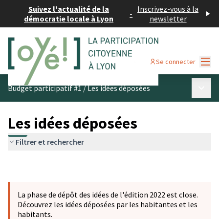
Suivez l'actualité de la
Inscrivez-vous à la
-
démocratie locale à Lyon
newsletter
Menu
Se connecter
Menu p
Budget participatif #1
/
Les idées déposées
Les idées déposées
Filtrer et rechercher
La phase de dépôt des idées de l'édition 2022 est close.
Découvrez les idées déposées par les habitantes et les
habitants.