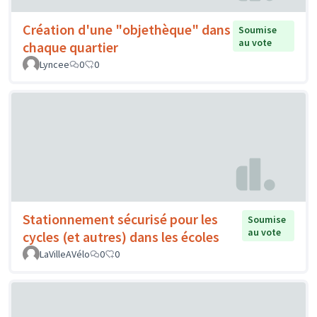
Création d'une "objethèque" dans
Soumise
au vote
chaque quartier
Lyncee
0
0
Stationnement sécurisé pour les
Soumise
au vote
cycles (et autres) dans les écoles
LaVilleAVélo
0
0