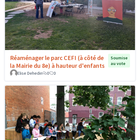
Réaménager le parc CEFI (à côté de
Soumise
au vote
la Mairie du 8e) à hauteur d'enfants
Elise Dehedin
0
0