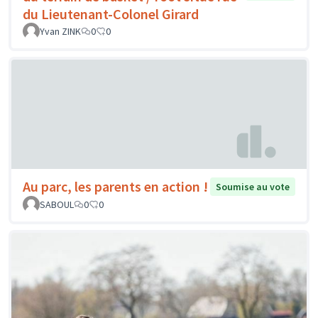
du Lieutenant-Colonel Girard
Yvan ZINK
0
0
Au parc, les parents en action !
Soumise au vote
SABOUL
0
0