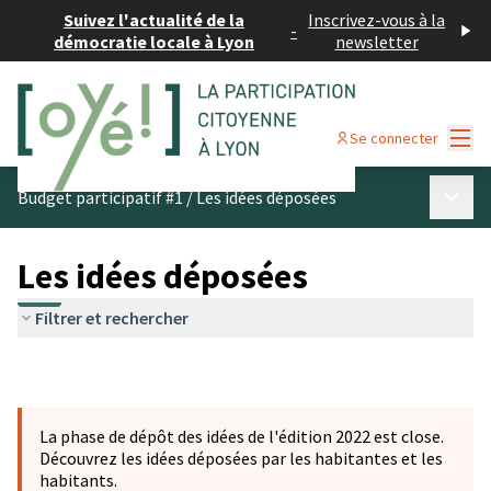
Suivez l'actualité de la
Inscrivez-vous à la
-
démocratie locale à Lyon
newsletter
Menu
Se connecter
Menu p
Budget participatif #1
/
Les idées déposées
Les idées déposées
Filtrer et rechercher
La phase de dépôt des idées de l'édition 2022 est close.
Découvrez les idées déposées par les habitantes et les
habitants.