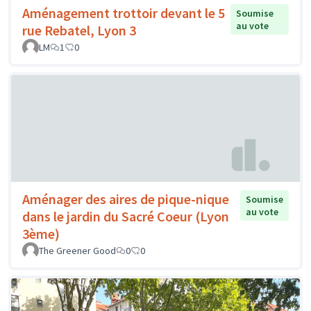
Aménagement trottoir devant le 5
Soumise
au vote
rue Rebatel, Lyon 3
LM
1
0
Aménager des aires de pique-nique
Soumise
au vote
dans le jardin du Sacré Coeur (Lyon
3ème)
The Greener Good
0
0