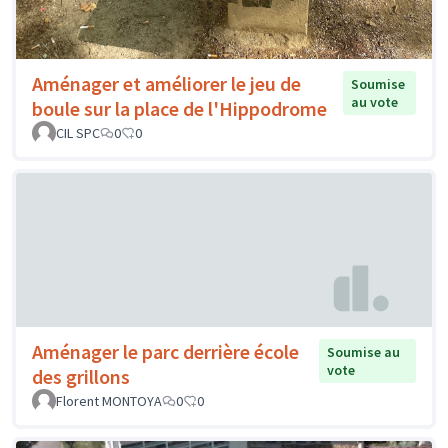
Aménager et améliorer le jeu de
Soumise
au vote
boule sur la place de l'Hippodrome
CIL SPC
0
0
Aménager le parc derrière école
Soumise au
vote
des grillons
Florent MONTOYA
0
0