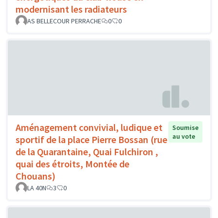
modernisant les radiateurs
AS BELLECOUR PERRACHE
0
0
Aménagement convivial, ludique et
Soumise
au vote
sportif de la place Pierre Bossan (rue
de la Quarantaine, Quai Fulchiron ,
quai des étroits, Montée de
Chouans)
LA 40N
3
0