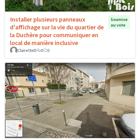
Installer plusieurs panneaux
Soumise
au vote
d'affichage sur la vie du quartier de
la Duchère pour communiquer en
local de manière inclusive
ClairetteD
0
0