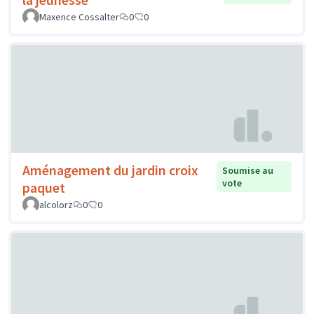
Maxence Cossalter
0
0
Aménagement du jardin croix
Soumise au
vote
paquet
alcolorz
0
0