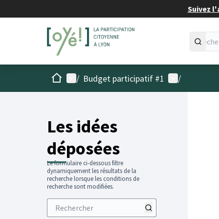
Suivez l'
Accueil
Menu principal
Menu utilisat
/
Budget participatif #1
/
Les idées
déposées
Le formulaire ci-dessous filtre
dynamiquement les résultats de la
recherche lorsque les conditions de
recherche sont modifiées.