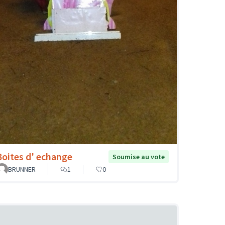
Boites d' echange
Soumise au vote
BRUNNER
1
0