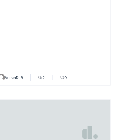
VoisinDu9
2
0