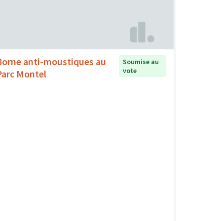
Borne anti-moustiques au
Soumise au
vote
Parc Montel