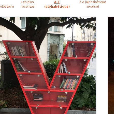
Les plus
A-Z
Z-A (alphabétique
Aléatoire
récentes
(alphabétique)
inverse)