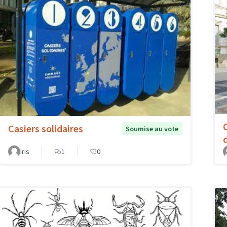
Casiers solidaires
Soumise au vote
Iris
1
0