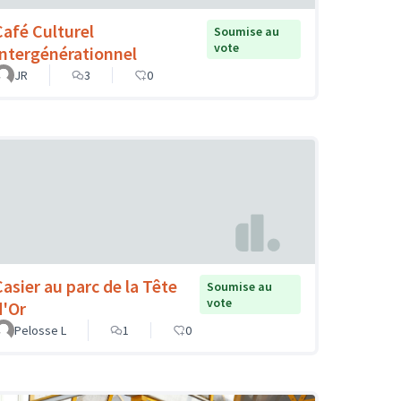
Café Culturel
Soumise au
vote
Intergénérationnel
JR
3
0
Casier au parc de la Tête
Soumise au
vote
d'Or
Pelosse L
1
0