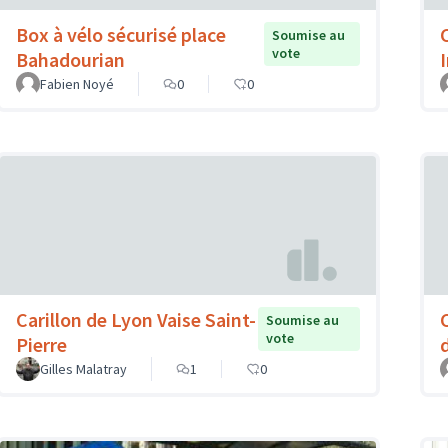
Box à vélo sécurisé place
Soumise au
vote
Bahadourian
Fabien Noyé
0
0
Carillon de Lyon Vaise Saint-
Soumise au
vote
Pierre
Gilles Malatray
1
0