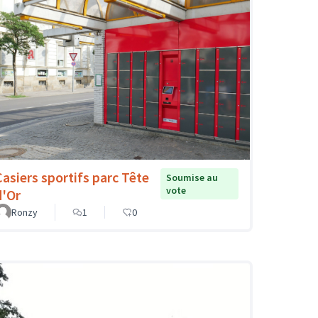
Casiers sportifs parc Tête
Soumise au
vote
d'Or
Ronzy
1
0