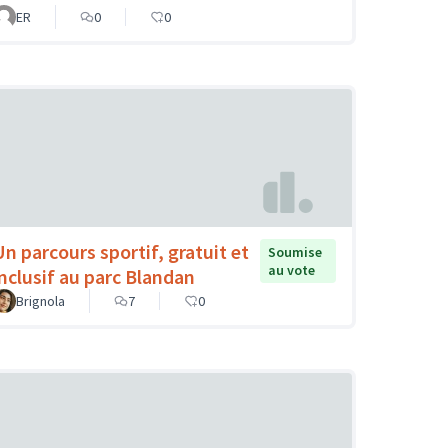
ER
0
0
Un parcours sportif, gratuit et
Soumise
au vote
inclusif au parc Blandan
Brignola
7
0