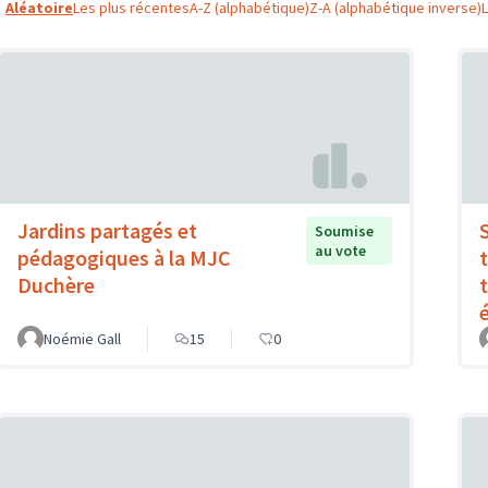
Aléatoire
Les plus récentes
A-Z (alphabétique)
Z-A (alphabétique inverse)
Jardins partagés et
Soumise
au vote
pédagogiques à la MJC
Duchère
Noémie Gall
15
0