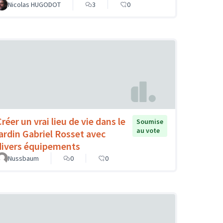
Nicolas HUGODOT
3
0
réer un vrai lieu de vie dans le
Soumise
au vote
jardin Gabriel Rosset avec
divers équipements
Nussbaum
0
0