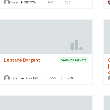
Florent MONTOYA
0
0
Le stade Dargent
C
Soumise au vote
Françoise BERNARD
0
0