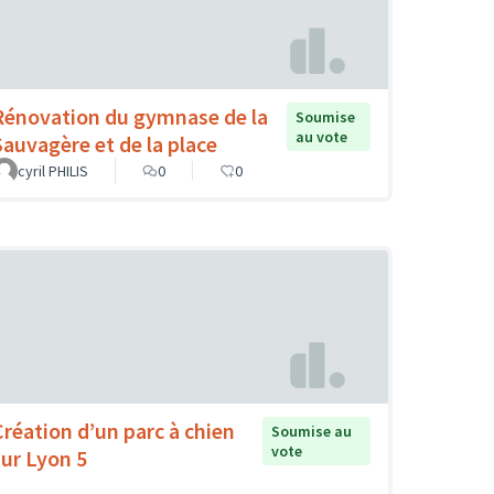
Rénovation du gymnase de la
Soumise
au vote
Sauvagère et de la place
cyril PHILIS
0
0
Création d’un parc à chien
Soumise au
vote
sur Lyon 5