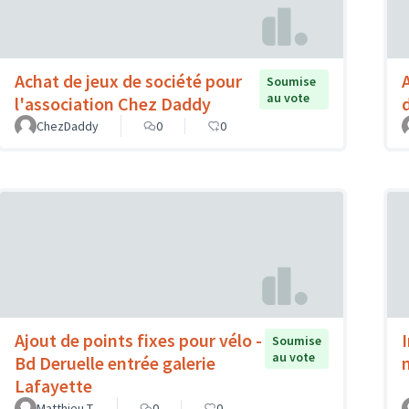
Achat de jeux de société pour
Soumise
au vote
l'association Chez Daddy
d
ChezDaddy
0
0
Ajout de points fixes pour vélo -
Soumise
au vote
Bd Deruelle entrée galerie
Lafayette
Matthieu T.
0
0