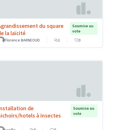
Agrandissement du square
Soumise au
vote
e la laïcité
Florence BARNEOUD
1
0
Installation de
Soumise au
vote
nichoirs/hotels à insectes
Lucille
0
0