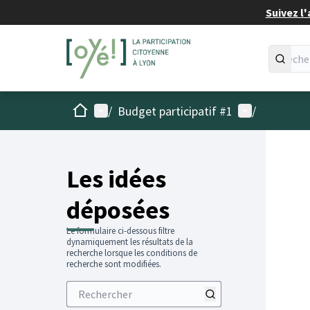
Suivez l'
Accueil
Menu principal
Menu utilisat
/
Budget participatif #1
/
Les idées
déposées
Le formulaire ci-dessous filtre
dynamiquement les résultats de la
recherche lorsque les conditions de
recherche sont modifiées.