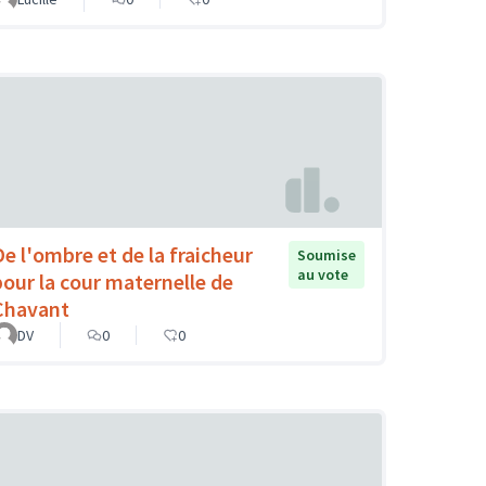
De l'ombre et de la fraicheur
Soumise
au vote
pour la cour maternelle de
Chavant
DV
0
0