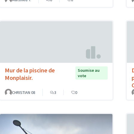
Mur de la piscine de
Soumise au
vote
Monplaisir.
CHRISTIAN 08
3
0