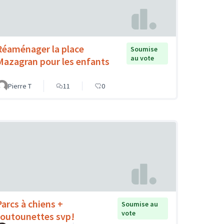
Réaménager la place
Soumise
au vote
Mazagran pour les enfants
Pierre T
11
0
Parcs à chiens +
Soumise au
vote
toutounettes svp!