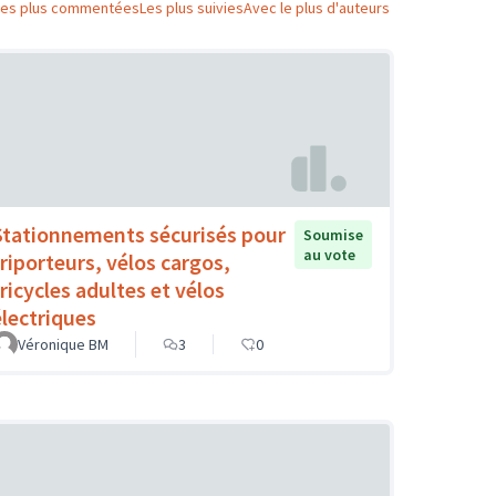
Les plus commentées
Les plus suivies
Avec le plus d'auteurs
Stationnements sécurisés pour
Soumise
au vote
triporteurs, vélos cargos,
tricycles adultes et vélos
électriques
Véronique BM
3
0