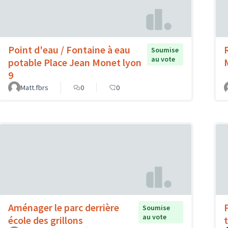
Point d'eau / Fontaine à eau
Soumise
au vote
potable Place Jean Monet lyon
9
Matt.fbrs
0
0
Aménager le parc derrière
Soumise
au vote
école des grillons