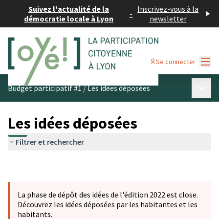
Suivez l'actualité de la
Inscrivez-vous à la
-
démocratie locale à Lyon
newsletter
Menu
Se connecter
Menu p
Budget participatif #1
/
Les idées déposées
Les idées déposées
Filtrer et rechercher
La phase de dépôt des idées de l'édition 2022 est close.
Découvrez les idées déposées par les habitantes et les
habitants.