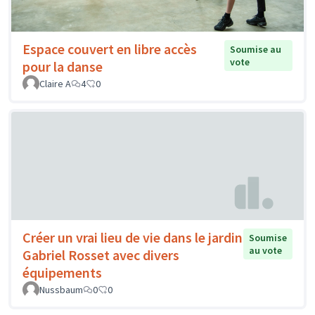
Espace couvert en libre accès
Soumise au
vote
pour la danse
Claire A
4
0
Créer un vrai lieu de vie dans le jardin
Soumise
au vote
Gabriel Rosset avec divers
équipements
Nussbaum
0
0