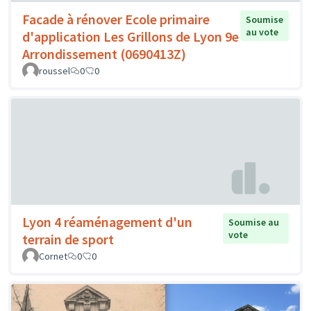
Facade à rénover Ecole primaire
Soumise
au vote
d'application Les Grillons de Lyon 9e
Arrondissement (0690413Z)
roussel
0
0
Lyon 4 réaménagement d'un
Soumise au
vote
terrain de sport
Cornet
0
0