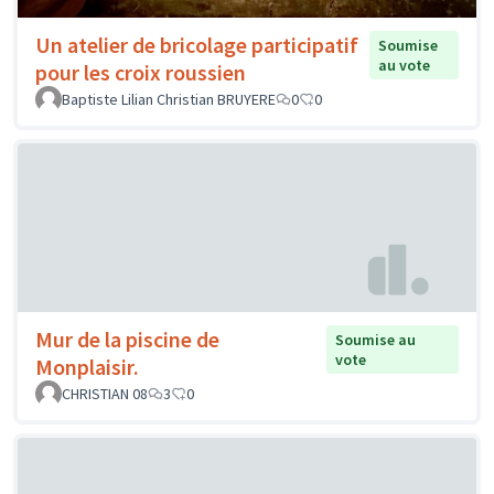
Un atelier de bricolage participatif
Soumise
au vote
pour les croix roussien
Baptiste Lilian Christian BRUYERE
0
0
Mur de la piscine de
Soumise au
vote
Monplaisir.
CHRISTIAN 08
3
0