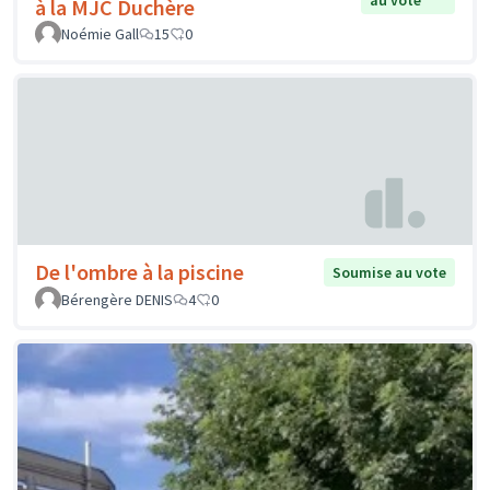
à la MJC Duchère
Noémie Gall
15
0
De l'ombre à la piscine
Soumise au vote
Bérengère DENIS
4
0