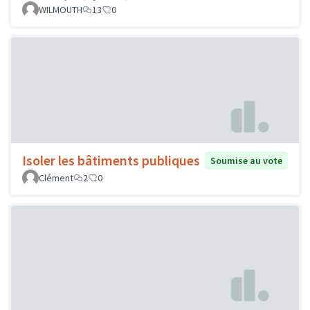
WILMOUTH
13
0
Isoler les bâtiments publiques
Soumise au vote
Clément
2
0