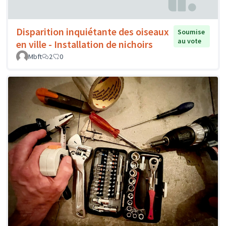
Disparition inquiétante des oiseaux
Soumise
au vote
en ville - Installation de nichoirs
Mbft
2
0