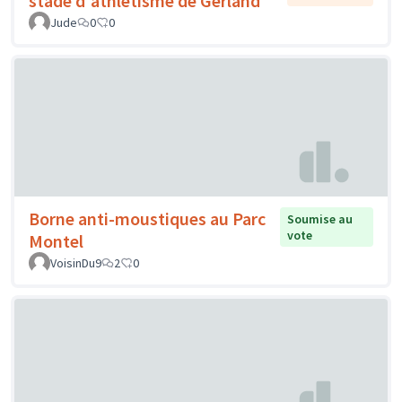
stade d'athlétisme de Gerland
Jude
0
0
Borne anti-moustiques au Parc
Soumise au
vote
Montel
VoisinDu9
2
0