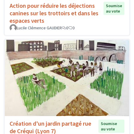
Action pour réduire les déjections
Soumise
au vote
canines sur les trottoirs et dans les
espaces verts
Lucile Clémence GAUDIER
0
0
Création d'un jardin partagé rue
Soumise
au vote
de Créqui (Lyon 7)