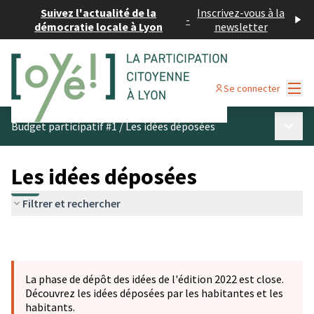
Suivez l'actualité de la
Inscrivez-vous à la
-
démocratie locale à Lyon
newsletter
Menu
Se connecter
Menu p
Budget participatif #1
/
Les idées déposées
Les idées déposées
Filtrer et rechercher
La phase de dépôt des idées de l'édition 2022 est close.
Découvrez les idées déposées par les habitantes et les
habitants.