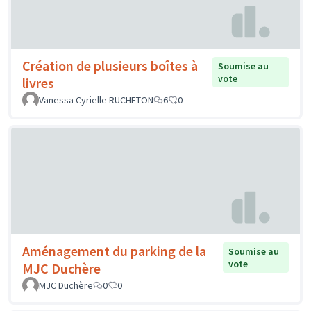
Création de plusieurs boîtes à
Soumise au
vote
livres
Vanessa Cyrielle RUCHETON
6
0
Aménagement du parking de la
Soumise au
vote
MJC Duchère
MJC Duchère
0
0