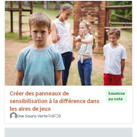
Créer des panneaux de
Soumise
au vote
sensibilisation à la différence dans
les aires de jeux
Une Souris Verte
0
0