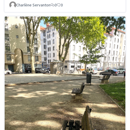
Charlène Servanton
0
0