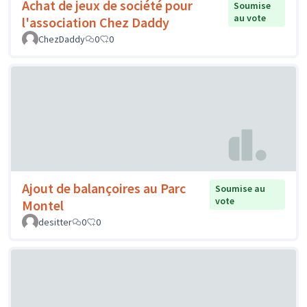
Achat de jeux de société pour
Soumise
au vote
l'association Chez Daddy
ChezDaddy
0
0
Ajout de balançoires au Parc
Soumise au
vote
Montel
desitter
0
0