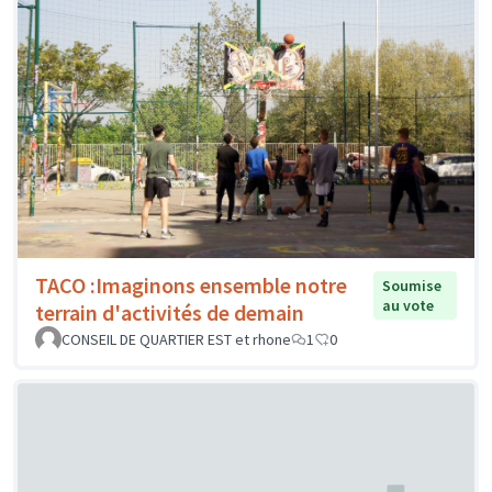
TACO :Imaginons ensemble notre
Soumise
au vote
terrain d'activités de demain
CONSEIL DE QUARTIER EST et rhone
1
0