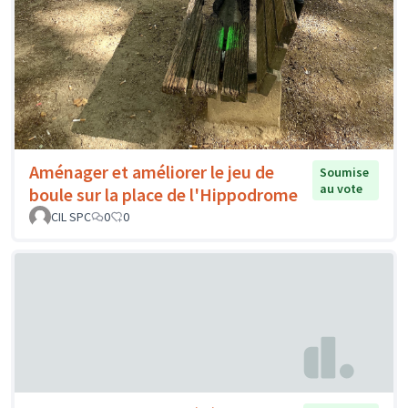
Aménager et améliorer le jeu de
Soumise
au vote
boule sur la place de l'Hippodrome
CIL SPC
0
0