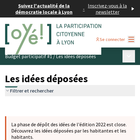
Suivez l'actualité de la
Inscrivez-vous à la
-
démocratie locale à Lyon
newsletter
Menu
Se connecter
Menu p
Budget participatif #1
/
Les idées déposées
Les idées déposées
Filtrer et rechercher
La phase de dépôt des idées de l'édition 2022 est close.
Découvrez les idées déposées par les habitantes et les
habitants.