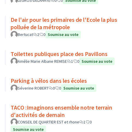
LEGROS-DELAHAYE
0
0
Soumise au vote
De l'air pour les primaires de l'Ecole la plus
polluée de la métropole
Bertucat
2
0
Soumise au vote
Toilettes publiques place des Pavillons
Amélie Marie Albane REMISE
1
0
Soumise au vote
Parking à vélos dans les écoles
Séverine ROBERT
0
0
Soumise au vote
TACO :Imaginons ensemble notre terrain
d'activités de demain
CONSEIL DE QUARTIER EST et rhone
1
0
Soumise au vote