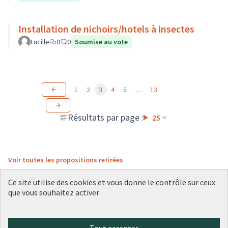
Installation de nichoirs/hotels à insectes
Lucille
0
0
Soumise au vote
1
2
3
4
5
…
13
Résultats par page :
25
Voir toutes les propositions retirées
Ce site utilise des cookies et vous donne le contrôle sur ceux
que vous souhaitez activer
Conditions d'utilisation
Paramètres des cookies
Plateforme de participation citoyenne de la Ville de Lyon sur X
Plateforme de participation citoyenne de la Ville de Lyon sur Face
Plateforme de participation citoyenne de la Ville de Lyon sur 
Plateforme de participation citoyenne de la Ville de Lyo
Plateforme de participation citoyenne de la Ville d