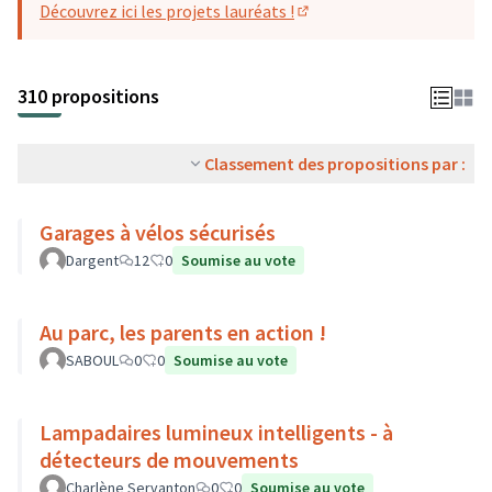
Découvrez ici les projets lauréats !
(S'ouvre dans un nouvel o
310 propositions
Classement des propositions par :
Garages à vélos sécurisés
Dargent
12
0
Soumise au vote
Au parc, les parents en action !
SABOUL
0
0
Soumise au vote
Lampadaires lumineux intelligents - à
détecteurs de mouvements
Charlène Servanton
0
0
Soumise au vote