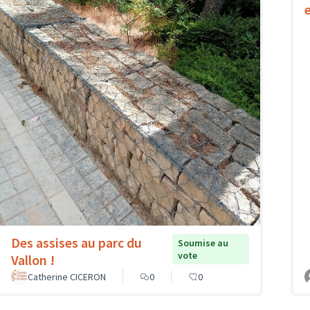
Des assises au parc du
Soumise au
vote
Vallon !
Catherine CICERON
0
0