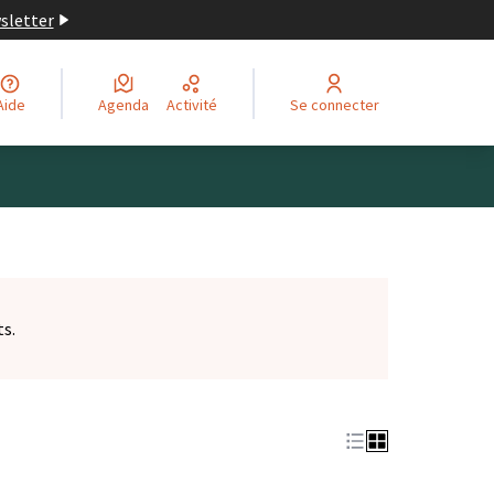
wsletter
Aide
Agenda
Activité
Se connecter
ts.
et)