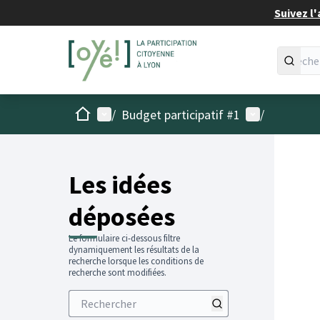
Suivez l'
Accueil
Menu principal
Menu utilisat
/
Budget participatif #1
/
Les idées
déposées
Le formulaire ci-dessous filtre
dynamiquement les résultats de la
recherche lorsque les conditions de
recherche sont modifiées.