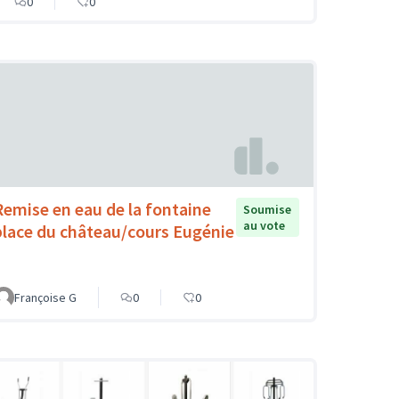
0
0
Remise en eau de la fontaine
Soumise
au vote
place du château/cours Eugénie
Françoise G
0
0