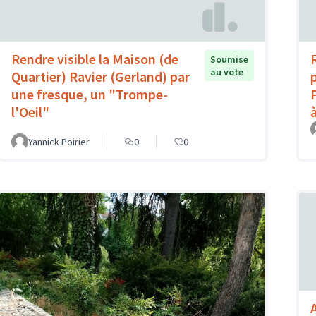
Rendre visible la Maison (de
Soumise
au vote
Quartier) Ravier (Gerland) par
une fresque, un "Trompe-
l'Oeil"
Yannick Poirier
0
0