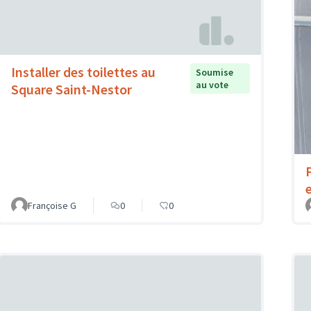
Installer des toilettes au
Soumise
au vote
Square Saint-Nestor
Françoise G
0
0