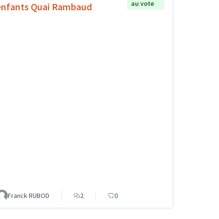
au vote
enfants Quai Rambaud
Franck RUBOD
2
0