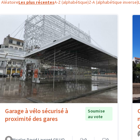
Aléatoire
Les plus récentes
A-Z (alphabétique)
Z-A (alphabétique inverse)
Garage à vélo sécurisé à
Soumise
au vote
proximité des gares
Nicolas David Laurent GILLIO
0
0