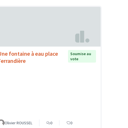
Une fontaine à eau place
Soumise au
vote
Ferrandière
Olivier ROUSSEL
0
0