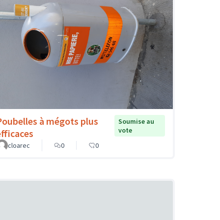
Poubelles à mégots plus
Soumise au
vote
efficaces
cloarec
0
0