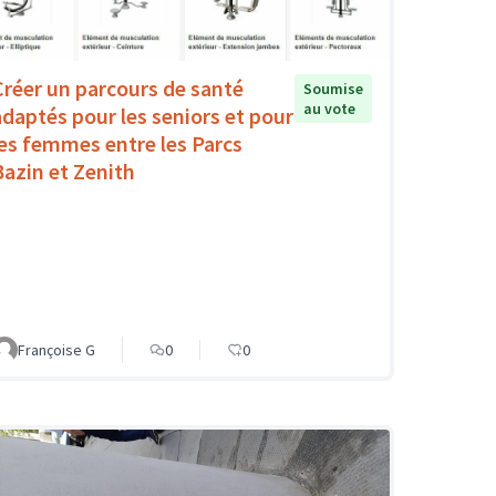
Créer un parcours de santé
Soumise
au vote
adaptés pour les seniors et pour
les femmes entre les Parcs
Bazin et Zenith
Françoise G
0
0