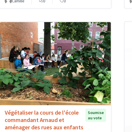
Camille
0
0
Végétaliser la cours de l'école
Soumise
au vote
commandant Arnaud et
aménager des rues aux enfants