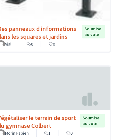
Des panneaux d informations
Soumise
au vote
dans les squares et jardins
Vial
0
0
Végétaliser le terrain de sport
Soumise
au vote
du gymnase Colbert
Morin Fabien
1
0