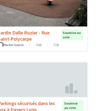
Jardin Dalle Rozier - Rue
Soumise au
vote
Saint-Polycarpe
Michel Guerin
0
0
Parkings sécurisés dans les
Soumise
au vote
box à travers Lyon