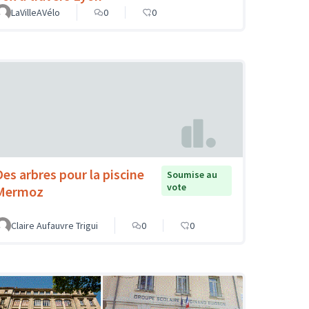
LaVilleAVélo
0
0
Des arbres pour la piscine
Soumise au
vote
Mermoz
Claire Aufauvre Trigui
0
0