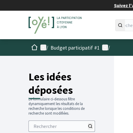
Suivez l'
Accueil
Menu principal
Menu utilisat
/
Budget participatif #1
/
Les idées
déposées
Le formulaire ci-dessous filtre
dynamiquement les résultats de la
recherche lorsque les conditions de
recherche sont modifiées.