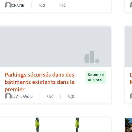
CHAINE
0
0
Parkings sécurisés dans des
Soumise
au vote
bâtiments existants dans le
premier
LaVilleAVélo
0
0