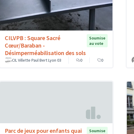
CILVPB : Square Sacré
Soumise
au vote
Cœur/Baraban -
Désimperméabilisation des sols
CIL Villette Paul Bert Lyon 03
0
0
Parc de jeux pour enfants quai
Soumise