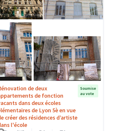
Rénovation de deux
Soumise
au vote
appartements de fonction
vacants dans deux écoles
élémentaires de Lyon 5è en vue
de créer des résidences d’artiste
dans l'école