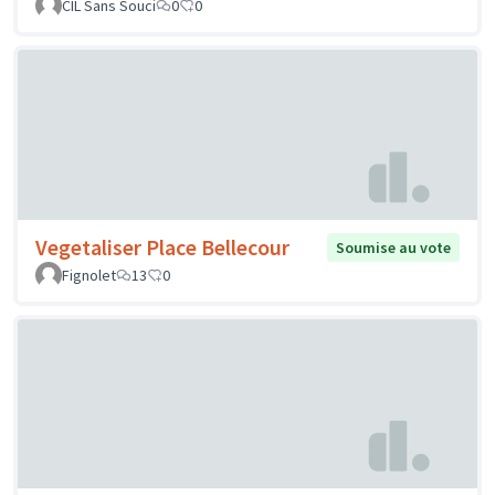
CIL Sans Souci
0
0
Vegetaliser Place Bellecour
Soumise au vote
Fignolet
13
0