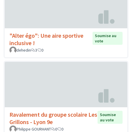
"Alter égo": Une aire sportive
Soumise au
vote
inclusive !
dehedin
3
0
Ravalement du groupe scolaire Les
Soumise
au vote
Grillons - Lyon 9e
Philippe GOURHANT
0
0