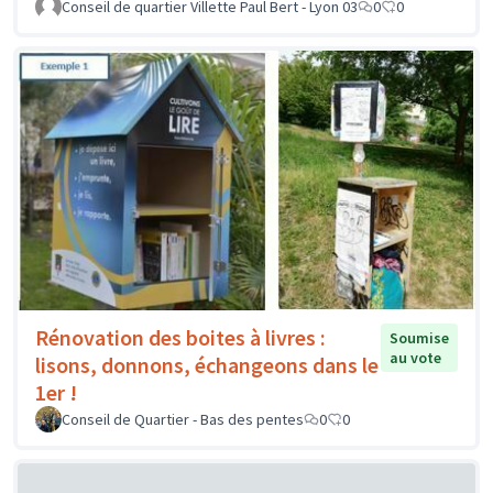
Conseil de quartier Villette Paul Bert - Lyon 03
0
0
Rénovation des boites à livres :
Soumise
au vote
lisons, donnons, échangeons dans le
1er !
Conseil de Quartier - Bas des pentes
0
0