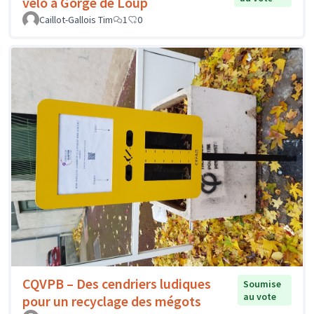
vélo à Gorge de Loup
Caillot-Gallois Tim
1
0
CQVPB – Des cendriers ludiques
Soumise
au vote
pour un recyclage des mégots