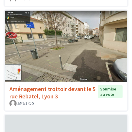
Aménagement trottoir devant le 5
Soumise
au vote
rue Rebatel, Lyon 3
LM
1
0