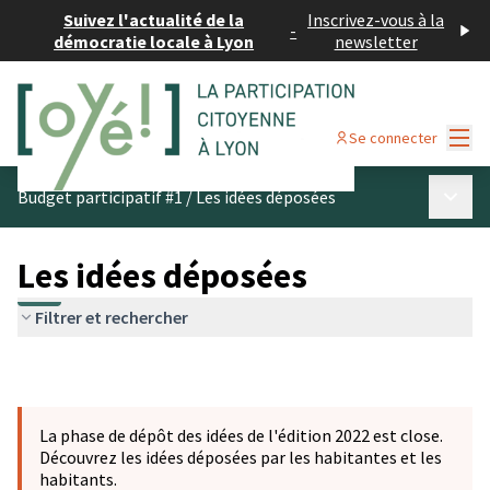
Suivez l'actualité de la
Inscrivez-vous à la
-
démocratie locale à Lyon
newsletter
Menu
Se connecter
Menu p
Budget participatif #1
/
Les idées déposées
Les idées déposées
Filtrer et rechercher
La phase de dépôt des idées de l'édition 2022 est close.
Découvrez les idées déposées par les habitantes et les
habitants.