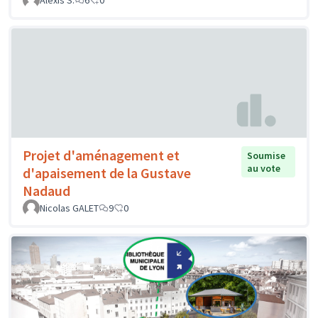
Alexis S.
6
0
Projet d'aménagement et
Soumise
au vote
d'apaisement de la Gustave
Nadaud
Nicolas GALET
9
0