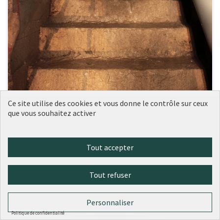
Ce site utilise des cookies et vous donne le contrôle sur ceux
que vous souhaitez activer
Une visite virtuelle du mystérieux
Tout accepter
Soumise
au vote
réseau souterrain des Arêtes de
Poisson
Tout refuser
Antonin
4
1
Personnaliser
Politique de confidentialité