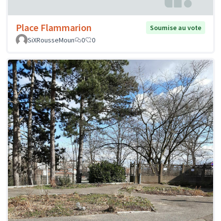
Place Flammarion
Soumise au vote
SiXRousseMoun
0
0