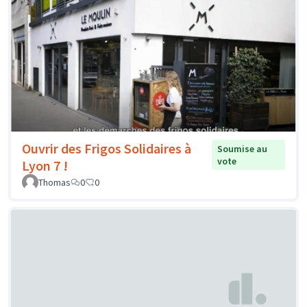
Ouvrir des Frigos Solidaires à
Soumise au
vote
Lyon 7 !
Thomas
0
0