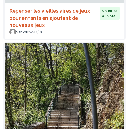
Repenser les vieilles aires de jeux
Soumise
au vote
pour enfants en ajoutant de
nouveaux jeux
Sab-duf
1
0