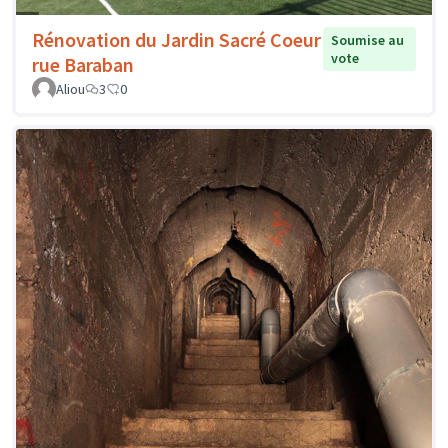
Rénovation du Jardin Sacré Coeur
Soumise au
vote
rue Baraban
Aliou
3
0