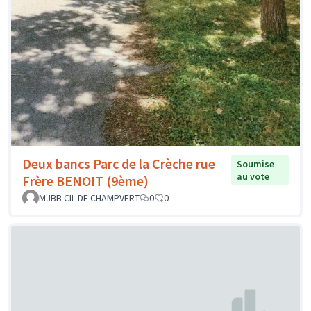
Deux bancs Parc de la Crèche rue
Soumise
au vote
Frère BENOIT (9ème)
MJBB CIL DE CHAMPVERT
0
0