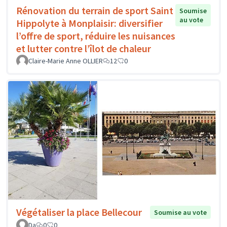
Rénovation du terrain de sport Saint
Soumise
au vote
Hippolyte à Monplaisir: diversifier
l’offre de sport, réduire les nuisances
et lutter contre l’îlot de chaleur
Claire-Marie Anne OLLIER
12
0
Végétaliser la place Bellecour
Soumise au vote
Da
0
0