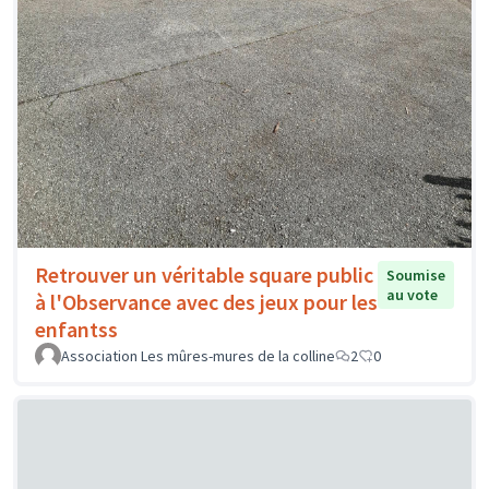
Retrouver un véritable square public
Soumise
au vote
à l'Observance avec des jeux pour les
enfantss
Association Les mûres-mures de la colline
2
0