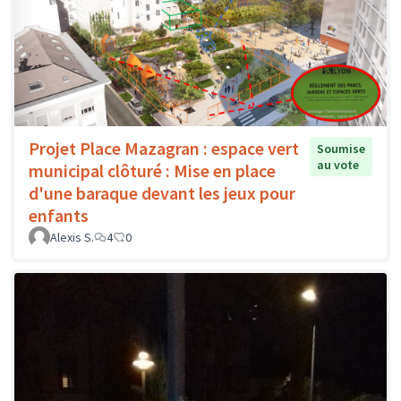
Projet Place Mazagran : espace vert
Soumise
au vote
municipal clôturé : Mise en place
d'une baraque devant les jeux pour
enfants
Alexis S.
4
0