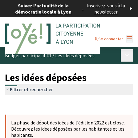
Suivez l'actualité de la
Inscrivez-vous à la
-
démocratie locale à Lyon
newsletter
Menu
Se connecter
Menu p
Budget participatif #1
/
Les idées déposées
Les idées déposées
Filtrer et rechercher
La phase de dépôt des idées de l'édition 2022 est close.
Découvrez les idées déposées par les habitantes et les
habitants.