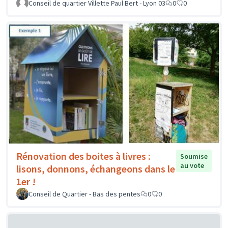
Conseil de quartier Villette Paul Bert - Lyon 03
0
0
Rénovation des boites à livres :
Soumise
au vote
lisons, donnons, échangeons dans le
1er !
Conseil de Quartier - Bas des pentes
0
0