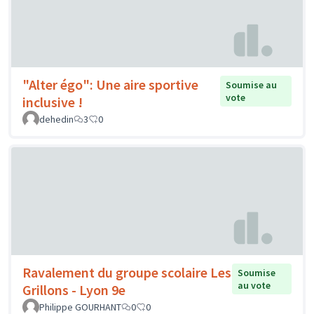
"Alter égo": Une aire sportive
Soumise au
vote
inclusive !
dehedin
3
0
Ravalement du groupe scolaire Les
Soumise
au vote
Grillons - Lyon 9e
Philippe GOURHANT
0
0