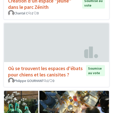
Création d'un espace "jeune"
Soumise au
vote
dans le parc Zénith
Chantal C
1
0
Où se trouvent les espaces d'ébats
Soumise
au vote
pour chiens et les canisites ?
Philippe GOURHANT
1
0