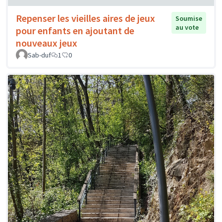
Repenser les vieilles aires de jeux
Soumise
au vote
pour enfants en ajoutant de
nouveaux jeux
Sab-duf
1
0