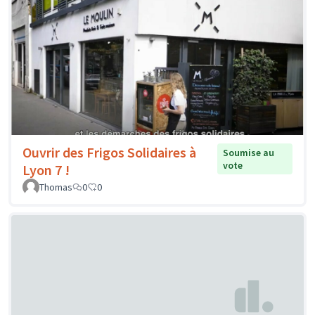
Ouvrir des Frigos Solidaires à
Soumise au
vote
Lyon 7 !
Thomas
0
0