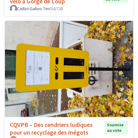
vélo à Gorge de Loup
Caillot-Gallois Tim
1
0
CQVPB – Des cendriers ludiques
Soumise
au vote
pour un recyclage des mégots