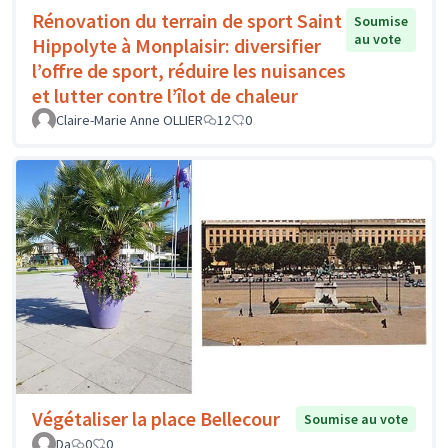
Rénovation du terrain de sport Saint
Soumise
au vote
Hippolyte à Monplaisir: diversifier
l’offre de sport, réduire les nuisances
et lutter contre l’îlot de chaleur
Claire-Marie Anne OLLIER
12
0
Végétaliser la place Bellecour
Soumise au vote
Da
0
0