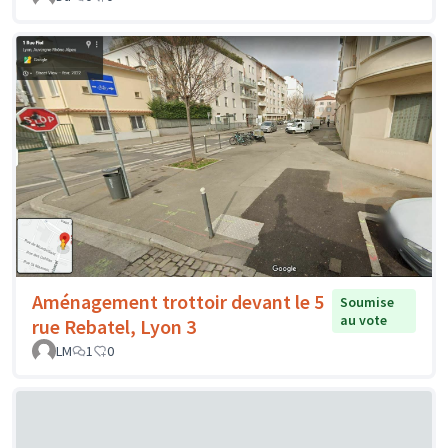
Aménagement trottoir devant le 5
Soumise
au vote
rue Rebatel, Lyon 3
LM
1
0