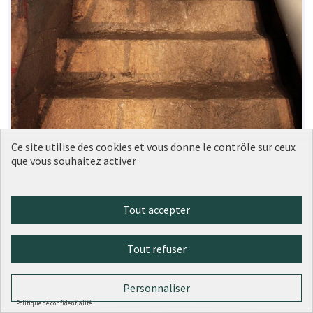
Ce site utilise des cookies et vous donne le contrôle sur ceux
que vous souhaitez activer
Une visite virtuelle du mystérieux
Tout accepter
Soumise
au vote
réseau souterrain des Arêtes de
Poisson
Tout refuser
Antonin
4
1
Personnaliser
Politique de confidentialité