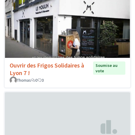
Ouvrir des Frigos Solidaires à
Soumise au
vote
Lyon 7 !
Thomas
0
0