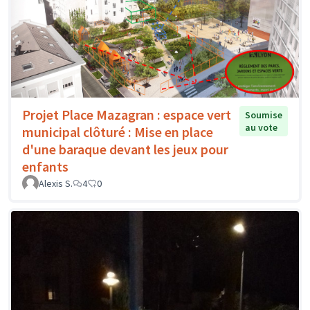
Projet Place Mazagran : espace vert
Soumise
au vote
municipal clôturé : Mise en place
d'une baraque devant les jeux pour
enfants
Alexis S.
4
0