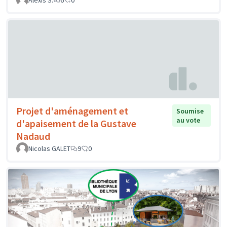
Alexis S.
6
0
Projet d'aménagement et
Soumise
au vote
d'apaisement de la Gustave
Nadaud
Nicolas GALET
9
0