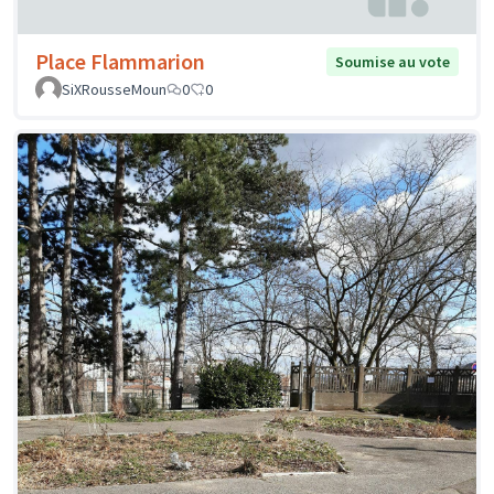
Place Flammarion
Soumise au vote
SiXRousseMoun
0
0