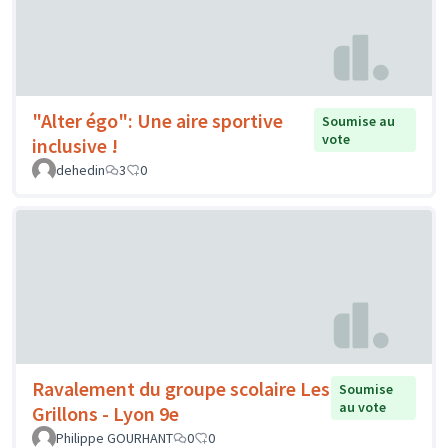
"Alter égo": Une aire sportive
Soumise au
vote
inclusive !
dehedin
3
0
Ravalement du groupe scolaire Les
Soumise
au vote
Grillons - Lyon 9e
Philippe GOURHANT
0
0