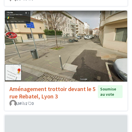
Aménagement trottoir devant le 5
Soumise
au vote
rue Rebatel, Lyon 3
LM
1
0