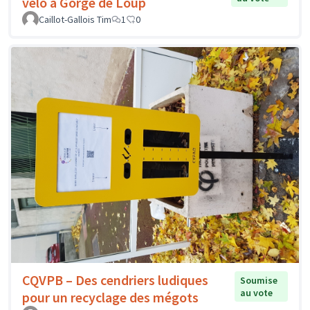
vélo à Gorge de Loup
Caillot-Gallois Tim
1
0
CQVPB – Des cendriers ludiques
Soumise
au vote
pour un recyclage des mégots