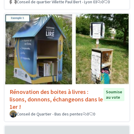
Conseil de quartier Villette Paul Bert - Lyon 03
0
0
Rénovation des boites à livres :
Soumise
au vote
lisons, donnons, échangeons dans le
1er !
Conseil de Quartier - Bas des pentes
0
0