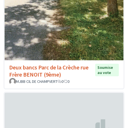
Deux bancs Parc de la Crèche rue
Soumise
au vote
Frère BENOIT (9ème)
MJBB CIL DE CHAMPVERT
0
0