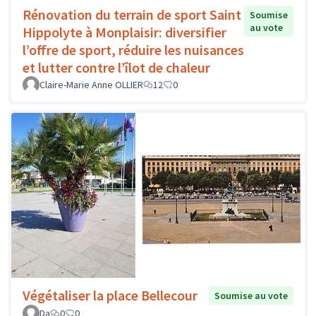
Rénovation du terrain de sport Saint
Soumise
au vote
Hippolyte à Monplaisir: diversifier
l’offre de sport, réduire les nuisances
et lutter contre l’îlot de chaleur
Claire-Marie Anne OLLIER
12
0
Végétaliser la place Bellecour
Soumise au vote
Da
0
0