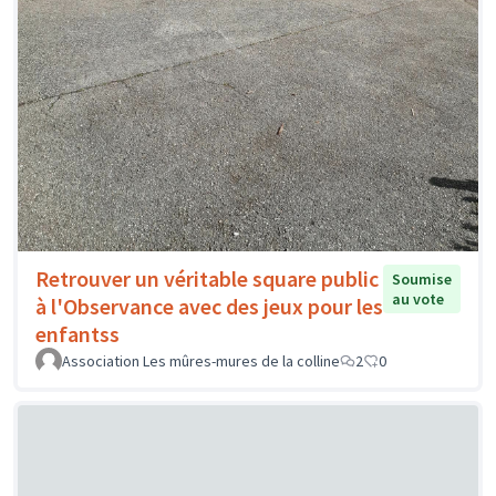
Retrouver un véritable square public
Soumise
au vote
à l'Observance avec des jeux pour les
enfantss
Association Les mûres-mures de la colline
2
0