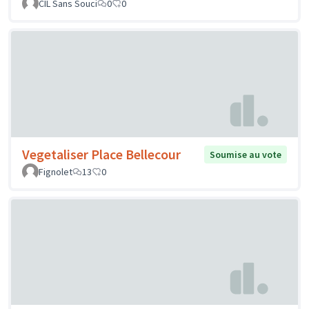
CIL Sans Souci
0
0
Vegetaliser Place Bellecour
Soumise au vote
Fignolet
13
0