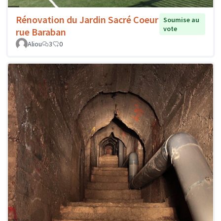
Rénovation du Jardin Sacré Coeur
Soumise au
vote
rue Baraban
Aliou
3
0