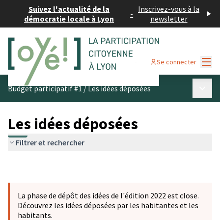
Suivez l'actualité de la
Inscrivez-vous à la
-
démocratie locale à Lyon
newsletter
Menu
Se connecter
Menu p
Budget participatif #1
/
Les idées déposées
Les idées déposées
Filtrer et rechercher
La phase de dépôt des idées de l'édition 2022 est close.
Découvrez les idées déposées par les habitantes et les
habitants.