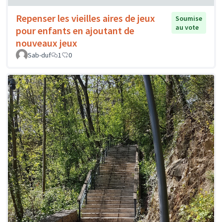
Repenser les vieilles aires de jeux
Soumise
au vote
pour enfants en ajoutant de
nouveaux jeux
Sab-duf
1
0