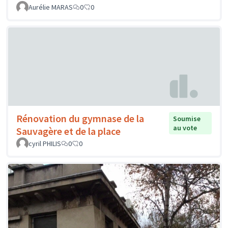
Aurélie MARAS
0
0
Rénovation du gymnase de la
Soumise
au vote
Sauvagère et de la place
cyril PHILIS
0
0