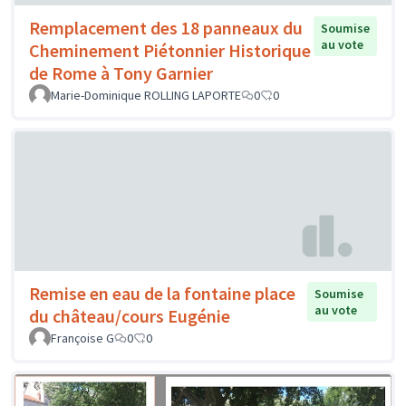
Remplacement des 18 panneaux du
Soumise
au vote
Cheminement Piétonnier Historique
de Rome à Tony Garnier
Marie-Dominique ROLLING LAPORTE
0
0
Remise en eau de la fontaine place
Soumise
au vote
du château/cours Eugénie
Françoise G
0
0