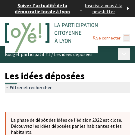
Suivez l'actualité de la
Inscrivez-vous à la
-
démocratie locale à Lyon
newsletter
Menu
Se connecter
Menu p
Budget participatif #1
/
Les idées déposées
Les idées déposées
Filtrer et rechercher
La phase de dépôt des idées de l'édition 2022 est close.
Découvrez les idées déposées par les habitantes et les
habitants.