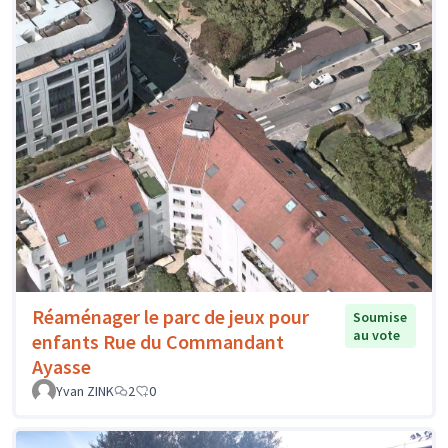
Réaménager le parc de jeux pour
Soumise
au vote
enfants Rue du Commandant
Ayasse
Yvan ZINK
2
0