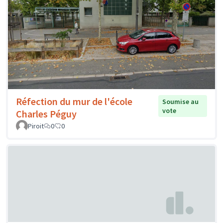
Réfection du mur de l'école
Soumise au
vote
Charles Péguy
Piroit
0
0