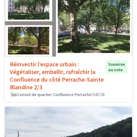
Réinvestir l’espace urbain :
Soumise
au vote
Végétaliser, embellir, rafraîchir la
Confluence du côté Perrache-Sainte
Blandine 2/3
Conseil de quartier Confluence Perrache
0
0