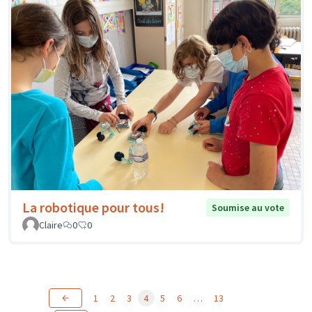
La robotique pour tous!
Soumise au vote
Claire
0
0
1
2
3
4
5
6
…
13