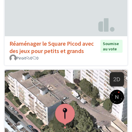
Réaménager le Square Picod avec
Soumise
au vote
des jeux pour petits et grands
Piroit
0
0