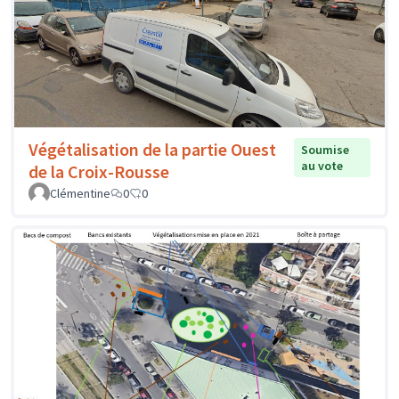
Végétalisation de la partie Ouest
Soumise
au vote
de la Croix-Rousse
Clémentine
0
0