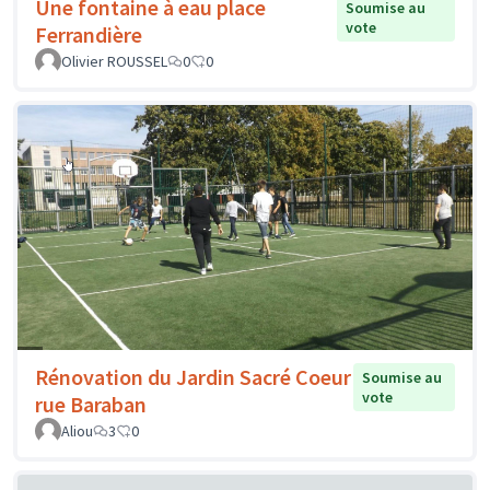
Une fontaine à eau place
Soumise au
vote
Ferrandière
Olivier ROUSSEL
0
0
Rénovation du Jardin Sacré Coeur
Soumise au
vote
rue Baraban
Aliou
3
0