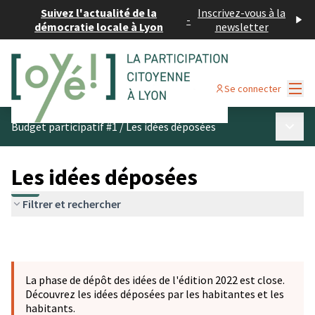
Suivez l'actualité de la
Inscrivez-vous à la
-
démocratie locale à Lyon
newsletter
Menu
Se connecter
Menu p
Budget participatif #1
/
Les idées déposées
Les idées déposées
Filtrer et rechercher
La phase de dépôt des idées de l'édition 2022 est close.
Découvrez les idées déposées par les habitantes et les
habitants.