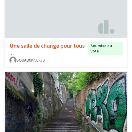
Une salle de change pour tous
Soumise au
vote
...
SOUABNI
0
0