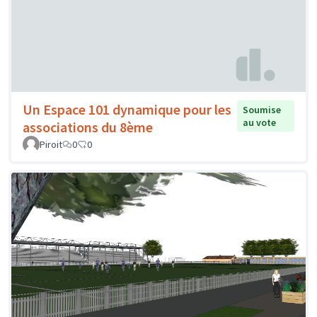
Un Espace 101 dynamique pour les
Soumise
au vote
associations du 8ème
Piroit
0
0