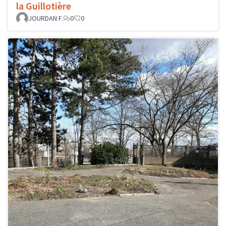
la Guillotière
JOURDAN F.
0
0