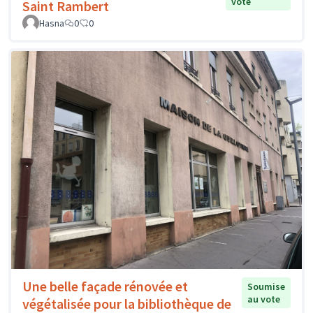
vote
Saint Rambert
Hasna
0
0
Une belle façade rénovée et
Soumise
au vote
végétalisée pour la bibliothèque de