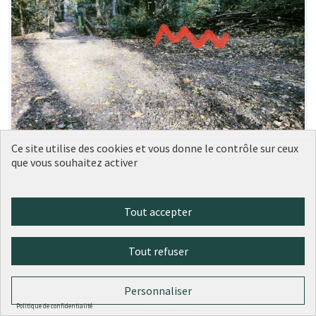
Un banc Parc de la Garde
Soumise au
Ce site utilise des cookies et vous donne le contrôle sur ceux
vote
que vous souhaitez activer
(5ème)
MJBB CIL DE CHAMPVERT
0
0
Tout accepter
Tout refuser
Personnaliser
Politique de confidentialité