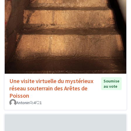
Une visite virtuelle du mystérieux
Soumise
au vote
réseau souterrain des Arêtes de
Poisson
Antonin
4
1