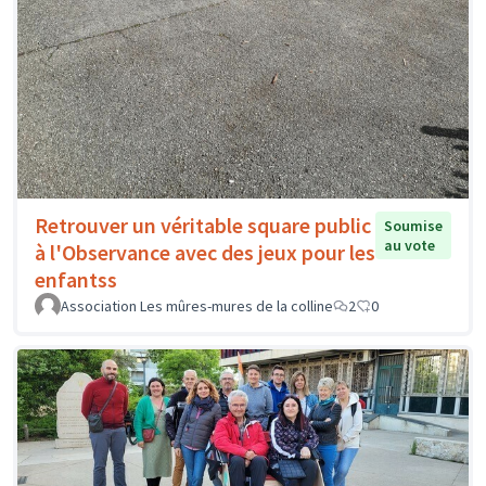
Retrouver un véritable square public
Soumise
au vote
à l'Observance avec des jeux pour les
enfantss
Association Les mûres-mures de la colline
2
0