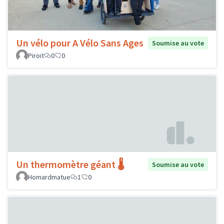
Un vélo pour A Vélo Sans Ages
Soumise au vote
Piroit
0
0
Un thermomètre géant 🌡️
Soumise au vote
Homardmatue
1
0