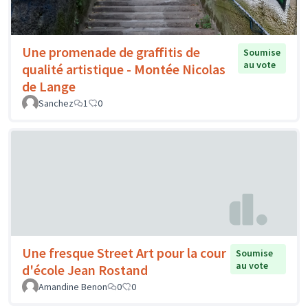
Une promenade de graffitis de
Soumise
au vote
qualité artistique - Montée Nicolas
de Lange
Sanchez
1
0
Une fresque Street Art pour la cour
Soumise
au vote
d'école Jean Rostand
Amandine Benon
0
0