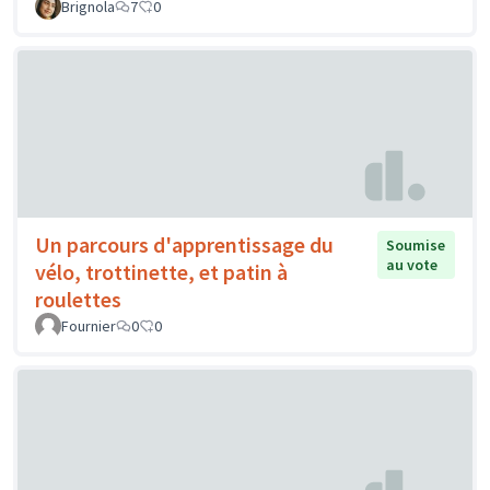
Brignola
7
0
Un parcours d'apprentissage du
Soumise
au vote
vélo, trottinette, et patin à
roulettes
Fournier
0
0