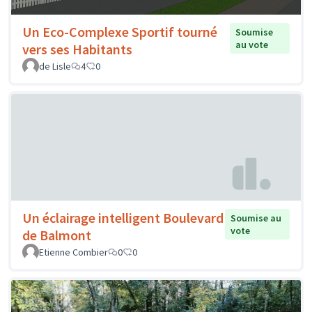
Un Eco-Complexe Sportif tourné
Soumise
au vote
vers ses Habitants
de Lisle
4
0
Un éclairage intelligent Boulevard
Soumise au
vote
de Balmont
Etienne Combier
0
0