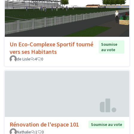
Un Eco-Complexe Sportif tourné
Soumise
au vote
vers ses Habitants
de Lisle
4
0
Rénovation de l'espace 101
Soumise au vote
Nathalie
1
0