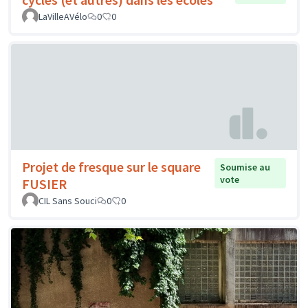
LaVilleAVélo
0
0
Projet de fresque sur le square
Soumise au
vote
FUSIER
CIL Sans Souci
0
0