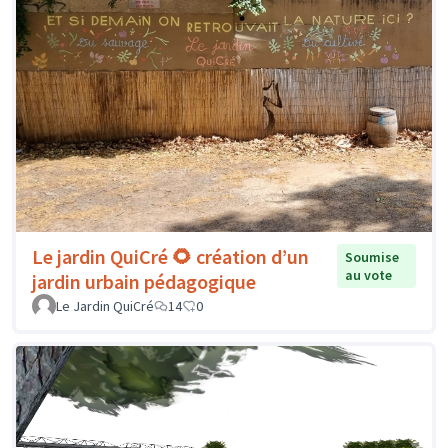
Le jardin QuiCré 🌻 création d’un
Soumise
au vote
jardin urbain pédagogique
Le Jardin QuiCré
14
0