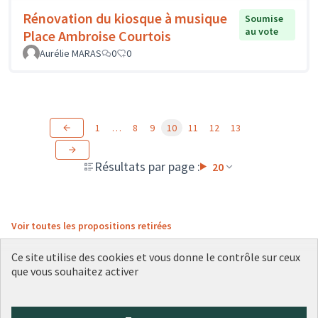
Rénovation du kiosque à musique
Soumise
au vote
Place Ambroise Courtois
Aurélie MARAS
0
0
1
…
8
9
10
11
12
13
Résultats par page :
20
Voir toutes les propositions retirées
Ce site utilise des cookies et vous donne le contrôle sur ceux
que vous souhaitez activer
Conditions d'utilisation
Paramètres des cookies
Plateforme de participation citoyenne de la Ville de Lyon sur X
Plateforme de participation citoyenne de la Ville de Lyon sur Face
Plateforme de participation citoyenne de la Ville de Lyon sur 
Plateforme de participation citoyenne de la Ville de Lyo
Plateforme de participation citoyenne de la Ville d