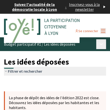
Suivez l'actualité de la
Inscrivez-vous à la
-
démocratie locale à Lyon
newsletter
Menu
Se connecter
Menu p
Budget participatif #1
/
Les idées déposées
Les idées déposées
Filtrer et rechercher
La phase de dépôt des idées de l'édition 2022 est close.
Découvrez les idées déposées par les habitantes et les
habitants.