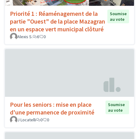
Priorité 1 : Réaménagement de la
Soumise
au vote
partie "Ouest" de la place Mazagran
en un espace vert municipal clôturé
Alexis S.
6
0
Pour les seniors : mise en place
Soumise
au vote
d'une permanence de proximité
J Locatelli
0
0