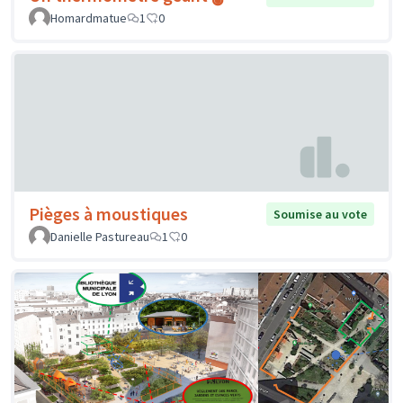
Homardmatue
1
0
Pièges à moustiques
Soumise au vote
Danielle Pastureau
1
0