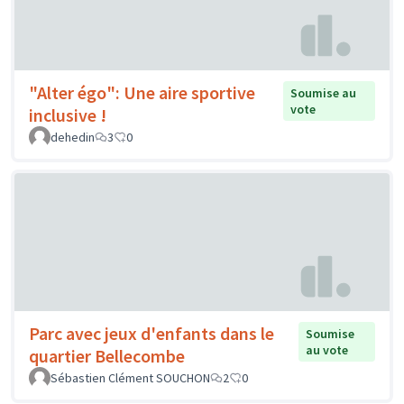
"Alter égo": Une aire sportive
Soumise au
vote
inclusive !
dehedin
3
0
Parc avec jeux d'enfants dans le
Soumise
au vote
quartier Bellecombe
Sébastien Clément SOUCHON
2
0