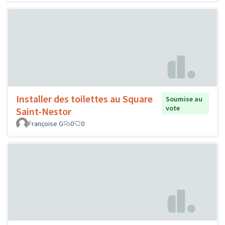
Installer des toilettes au Square
Soumise au
vote
Saint-Nestor
Françoise G
0
0