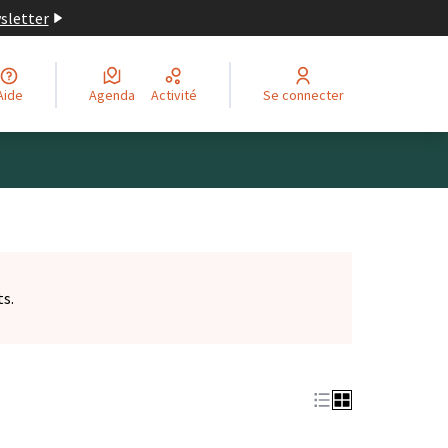
wsletter
Aide
Agenda
Activité
Se connecter
ts.
et)