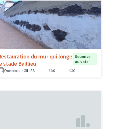
Restauration du mur qui longe
Soumise
au vote
e stade Baillieu
Dominique GILLES
0
0