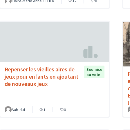
Claire-Marie Anne OLLIER
12
0
Repenser les vieilles aires de
Soumise
au vote
jeux pour enfants en ajoutant
de nouveaux jeux
Sab-duf
1
0