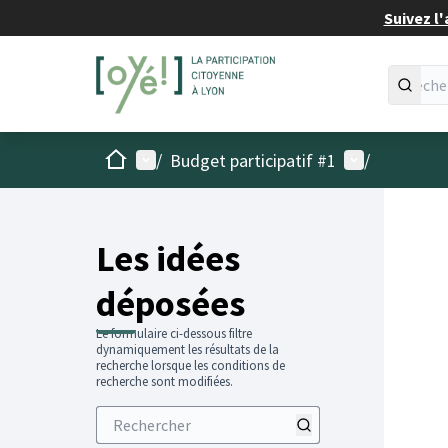
Suivez l'
Accueil
Menu principal
Menu utilisat
/
Budget participatif #1
/
Les idées
déposées
Le formulaire ci-dessous filtre
dynamiquement les résultats de la
recherche lorsque les conditions de
recherche sont modifiées.