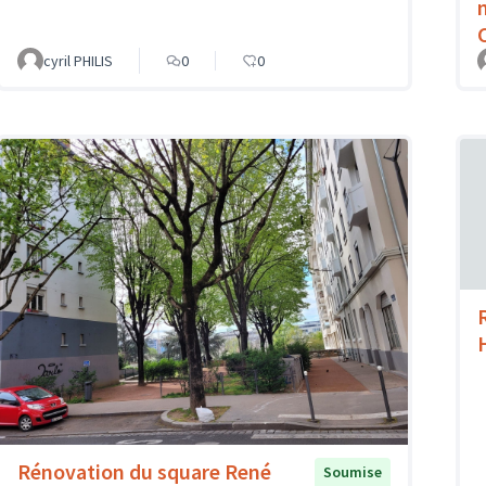
cyril PHILIS
0
0
Rénovation du square René
Soumise