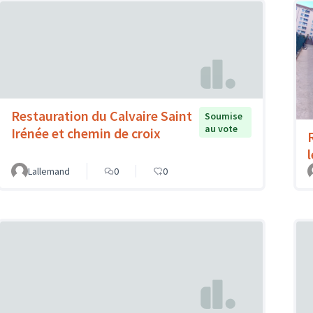
Restauration du Calvaire Saint
Soumise
au vote
Irénée et chemin de croix
l
Lallemand
0
0