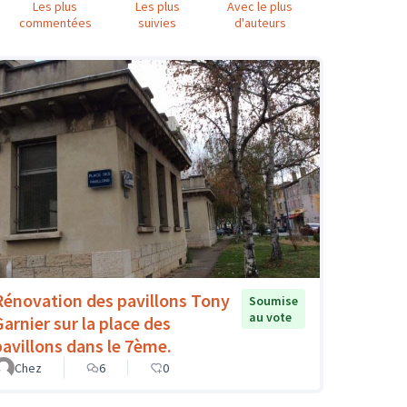
Les plus
Les plus
Avec le plus
commentées
suivies
d'auteurs
Rénovation des pavillons Tony
Soumise
au vote
Garnier sur la place des
pavillons dans le 7ème.
Chez
6
0