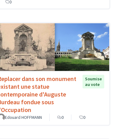
0
Replacer dans son monument
Soumise
au vote
existant une statue
contemporaine d'Auguste
Burdeau fondue sous
l'Occupation
Edouard HOFFMANN
0
0