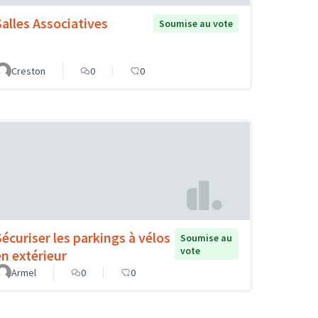
Salles Associatives
Soumise au vote
Creston
0
0
Sécuriser les parkings à vélos
Soumise au
vote
en extérieur
Armel
0
0