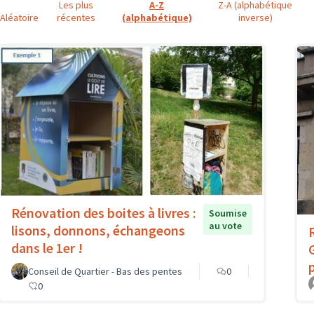
Les plus
A-Z
Z-A (alphabétique
Aléatoire
récentes
(alphabétique)
inverse)
Rénovation des boites à livres :
Soumise
au vote
lisons, donnons, échangeons
dans le 1er !
Conseil de Quartier - Bas des pentes
0
0