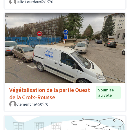
Julie Lourdaux
1
0
Végétalisation de la partie Ouest
Soumise
au vote
de la Croix-Rousse
Clémentine
0
0