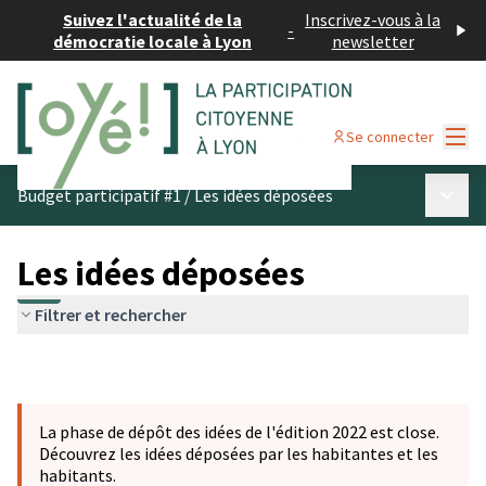
Suivez l'actualité de la
Inscrivez-vous à la
-
démocratie locale à Lyon
newsletter
Menu
Se connecter
Menu p
Budget participatif #1
/
Les idées déposées
Les idées déposées
Filtrer et rechercher
La phase de dépôt des idées de l'édition 2022 est close.
Découvrez les idées déposées par les habitantes et les
habitants.