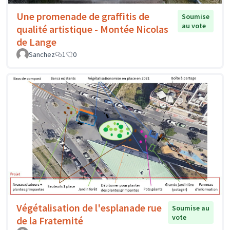
Une promenade de graffitis de
Soumise
au vote
qualité artistique - Montée Nicolas
de Lange
Sanchez
1
0
Végétalisation de l'esplanade rue
Soumise au
vote
de la Fraternité