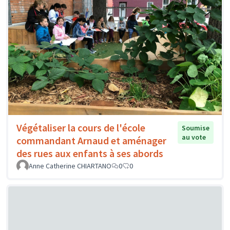
Végétaliser la cours de l'école
Soumise
au vote
commandant Arnaud et aménager
des rues aux enfants à ses abords
Anne Catherine CHIARTANO
0
0