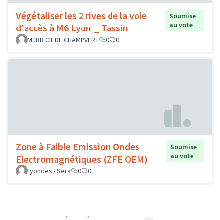
Végétaliser les 2 rives de la voie
Soumise
au vote
d'accès à M6 Lyon _ Tassin
MJBB CIL DE CHAMPVERT
0
0
Zone à Faible Emission Ondes
Soumise
au vote
Electromagnétiques (ZFE OEM)
Lyondes - Sera
0
0