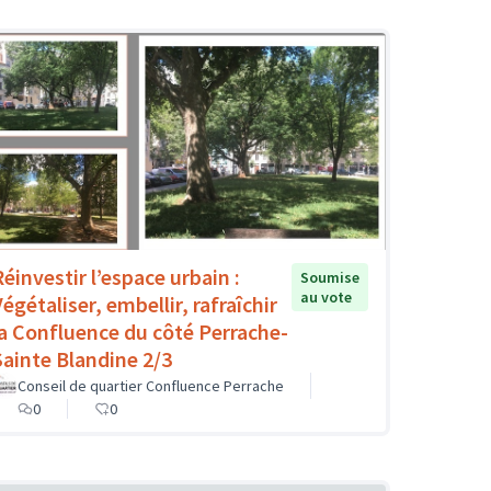
Réinvestir l’espace urbain :
Soumise
au vote
égétaliser, embellir, rafraîchir
la Confluence du côté Perrache-
Sainte Blandine 2/3
Conseil de quartier Confluence Perrache
0
0