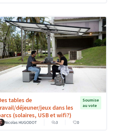
Des tables de
Soumise
au vote
travail/déjeuner/jeux dans les
parcs (solaires, USB et wifi?)
Nicolas HUGODOT
3
0