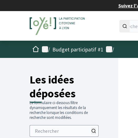
Suivez l'
Accueil
Menu principal
Menu utilisat
/
Budget participatif #1
/
Les idées
déposées
Le formulaire ci-dessous filtre
dynamiquement les résultats de la
recherche lorsque les conditions de
recherche sont modifiées.