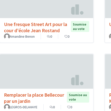
Une fresque Street Art pour la
Soumise
au vote
cour d'école Jean Rostand
Amandine Benon
0
0
Remplacer la place Bellecour
Soumise au
vote
par un jardin
LEGROS-DELAHAYE
0
0