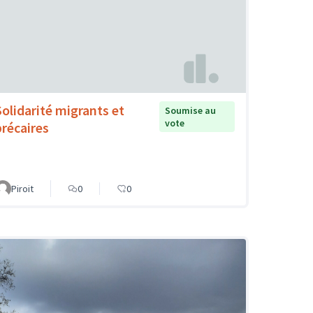
Solidarité migrants et
Soumise au
vote
précaires
Piroit
0
0