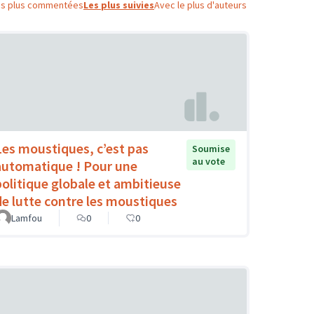
es plus commentées
Les plus suivies
Avec le plus d'auteurs
Les moustiques, c’est pas
Soumise
au vote
automatique ! Pour une
politique globale et ambitieuse
de lutte contre les moustiques
Lamfou
0
0