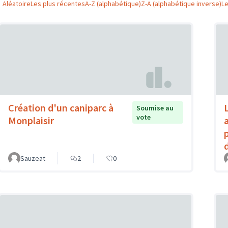
Aléatoire
Les plus récentes
A-Z (alphabétique)
Z-A (alphabétique inverse)
L
Création d'un caniparc à
Soumise au
vote
Monplaisir
Sauzeat
2
0