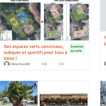
Des espaces verts conviviaux,
Soumise
au vote
ludiques et sportifs pour tous à
Vaise !
Céline Douville
0
0