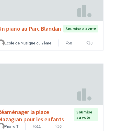
Un piano au Parc Blandan
Soumise au vote
Ecole de Musique du 7ème
0
0
Réaménager la place
Soumise
au vote
Mazagran pour les enfants
Pierre T
11
0