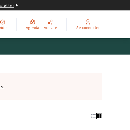
wsletter
Aide
Agenda
Activité
Se connecter
ts.
et)