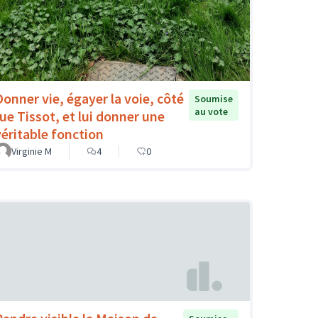
Donner vie, égayer la voie, côté
Soumise
au vote
rue Tissot, et lui donner une
véritable fonction
Virginie M
4
0