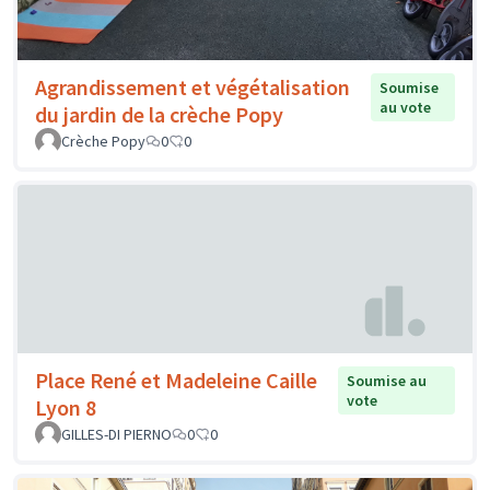
Agrandissement et végétalisation
Soumise
au vote
du jardin de la crèche Popy
Crèche Popy
0
0
Place René et Madeleine Caille
Soumise au
vote
Lyon 8
GILLES-DI PIERNO
0
0