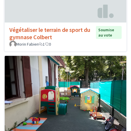
Végétaliser le terrain de sport du
Soumise
au vote
gymnase Colbert
Morin Fabien
1
0