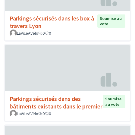
Parkings sécurisés dans les box à
Soumise au
vote
travers Lyon
LaVilleAVélo
0
0
Parkings sécurisés dans des
Soumise
au vote
bâtiments existants dans le premier
LaVilleAVélo
0
0