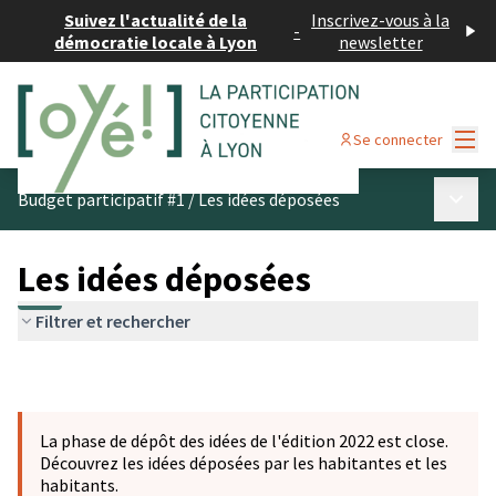
Suivez l'actualité de la
Inscrivez-vous à la
-
démocratie locale à Lyon
newsletter
Menu
Se connecter
Menu p
Budget participatif #1
/
Les idées déposées
Les idées déposées
Filtrer et rechercher
La phase de dépôt des idées de l'édition 2022 est close.
Découvrez les idées déposées par les habitantes et les
habitants.