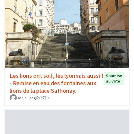
Les lions ont soif, les lyonnais aussi !
Soumise
au vote
- Remise en eau des fontaines aux
lions de la place Sathonay.
Denis Lang
2
0