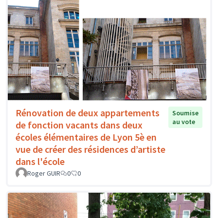
Rénovation de deux appartements
Soumise
au vote
de fonction vacants dans deux
écoles élémentaires de Lyon 5è en
vue de créer des résidences d’artiste
dans l'école
Roger GUIR
0
0