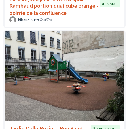
au vote
Rambaud portion quai cube orange -
pointe de la confluence
Thibaud Kurtz
0
0
Jardin Dalle Rozier - Rue Saint-
Soumise au