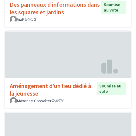
Des panneaux d informations dans
Soumise
au vote
les squares et jardins
Vial
0
0
Aménagement d’un lieu dédié à
Soumise au
vote
la jeunesse
Maxence Cossalter
0
0