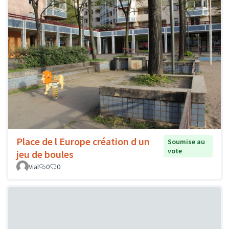
Place de l Europe création d un
Soumise au
vote
jeu de boules
Vial
0
0