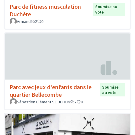
Parc de fitness musculation
Soumise au
vote
Duchère
Armand
2
0
Parc avec jeux d'enfants dans le
Soumise
au vote
quartier Bellecombe
Sébastien Clément SOUCHON
2
0