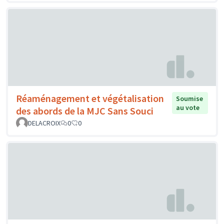
Réaménagement et végétalisation
Soumise
au vote
des abords de la MJC Sans Souci
DELACROIX
0
0