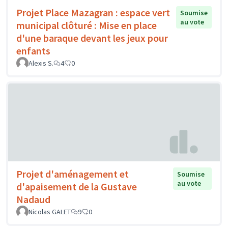
Projet Place Mazagran : espace vert
Soumise
au vote
municipal clôturé : Mise en place
d'une baraque devant les jeux pour
enfants
Alexis S.
4
0
Projet d'aménagement et
Soumise
au vote
d'apaisement de la Gustave
Nadaud
Nicolas GALET
9
0