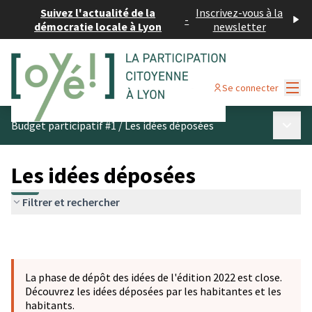
Suivez l'actualité de la
Inscrivez-vous à la
-
démocratie locale à Lyon
newsletter
Menu
Se connecter
Menu p
Budget participatif #1
/
Les idées déposées
Les idées déposées
Filtrer et rechercher
La phase de dépôt des idées de l'édition 2022 est close.
Découvrez les idées déposées par les habitantes et les
habitants.