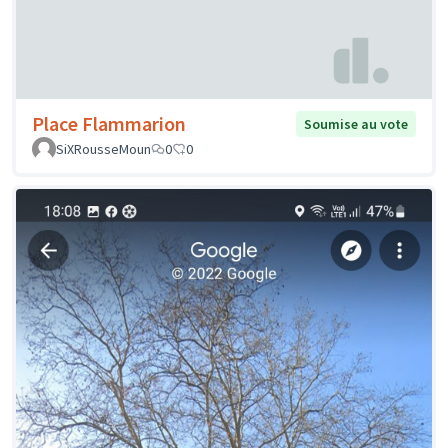
Place Flammarion
Soumise au vote
SiXRousseMoun
0
0