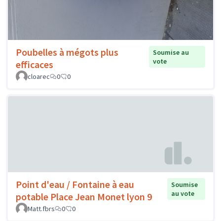
Poubelles à mégots plus
Soumise au
vote
efficaces
cloarec
0
0
Point d'eau / Fontaine à eau
Soumise
au vote
potable Place Jean Monet lyon 9
Matt.fbrs
0
0