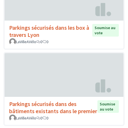
Parkings sécurisés dans les box à
Soumise au
vote
travers Lyon
LaVilleAVélo
0
0
Parkings sécurisés dans des
Soumise
au vote
bâtiments existants dans le premier
LaVilleAVélo
0
0