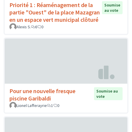
Priorité 1 : Réaménagement de la
Soumise
au vote
partie "Ouest" de la place Mazagran
en un espace vert municipal clôturé
Alexis S.
6
0
Pour une nouvelle fresque
Soumise au
vote
piscine Garibaldi
Lionel Lafferayrie
1
0