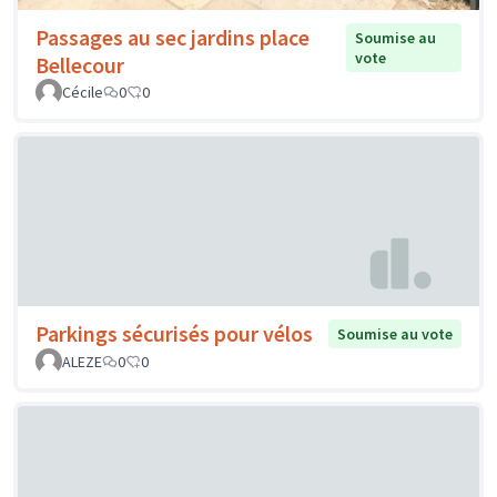
Passages au sec jardins place
Soumise au
vote
Bellecour
Cécile
0
0
Parkings sécurisés pour vélos
Soumise au vote
ALEZE
0
0