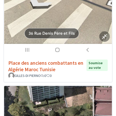
Place des anciens combattants en
Soumise
au vote
Algérie Maroc Tunisie
GILLES-DI PIERNO
0
0