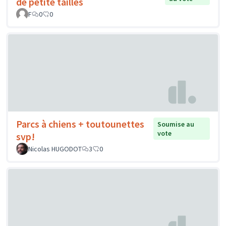
de petite tailles
F
0
0
Parcs à chiens + toutounettes
Soumise au
vote
svp!
Nicolas HUGODOT
3
0