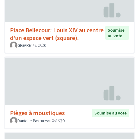
Place Bellecour: Louis XIV au centre
Soumise
au vote
d'un espace vert (square).
GIGARET
2
0
Pièges à moustiques
Soumise au vote
Danielle Pastureau
1
0