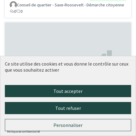
Conseil de quartier - Saxe-Roosevelt - Démarche citoyenne
0
0
Ce site utilise des cookies et vous donne le contrôle sur ceux
que vous souhaitez activer
Murs Peints sur la montée des
Soumise
au vote
Esses et de la Butte
Tout accepter
Hedwige Moyne
1
0
Tout refuser
Personnaliser
Politique de confidentialité