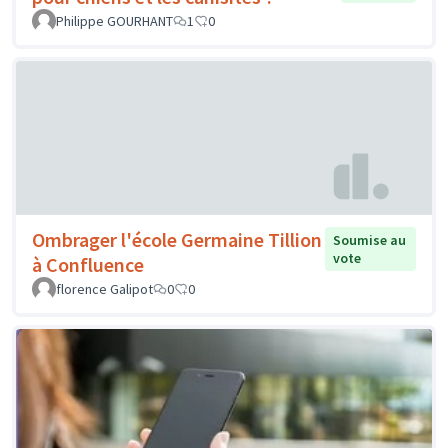
Philippe GOURHANT
1
0
Ombrager l'école Germaine Tillion
Soumise au
vote
à Confluence
florence Galipot
0
0