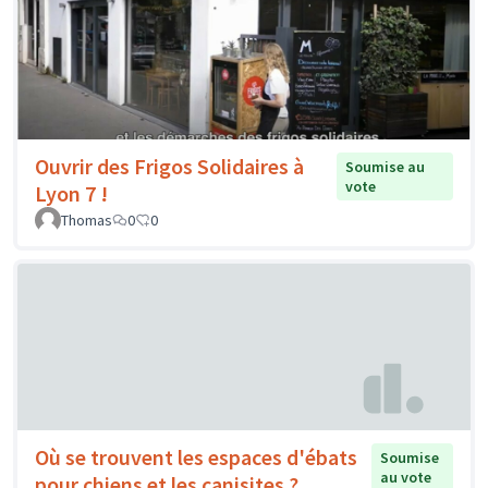
Ouvrir des Frigos Solidaires à
Soumise au
vote
Lyon 7 !
Thomas
0
0
Où se trouvent les espaces d'ébats
Soumise
au vote
pour chiens et les canisites ?