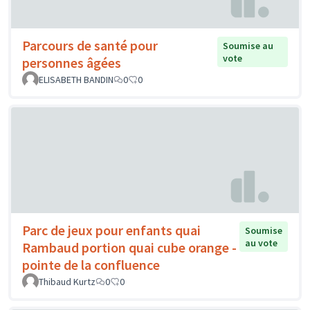
Parcours de santé pour
Soumise au
vote
personnes âgées
ELISABETH BANDIN
0
0
Parc de jeux pour enfants quai
Soumise
au vote
Rambaud portion quai cube orange -
pointe de la confluence
Thibaud Kurtz
0
0