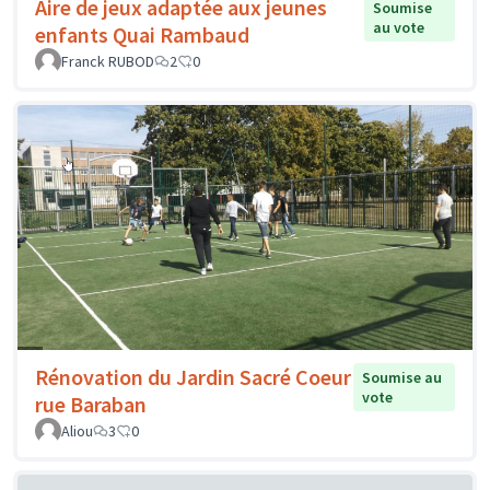
Aire de jeux adaptée aux jeunes
Soumise
au vote
enfants Quai Rambaud
Franck RUBOD
2
0
Rénovation du Jardin Sacré Coeur
Soumise au
vote
rue Baraban
Aliou
3
0