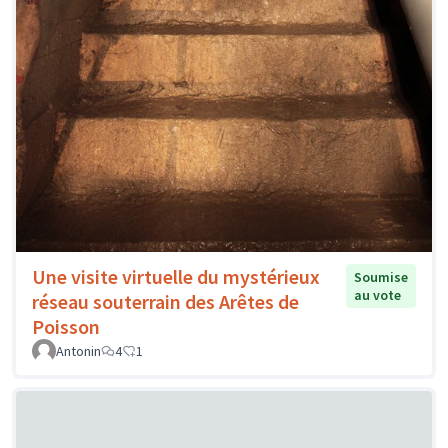
Une visite virtuelle du mystérieux
Soumise
au vote
réseau souterrain des Arêtes de
Poisson
Antonin
4
1