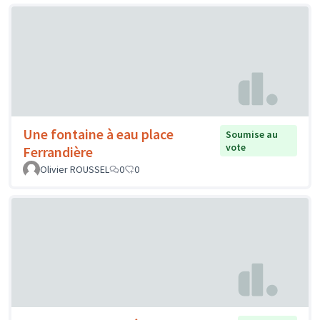
Une fontaine à eau place
Soumise au
vote
Ferrandière
Olivier ROUSSEL
0
0