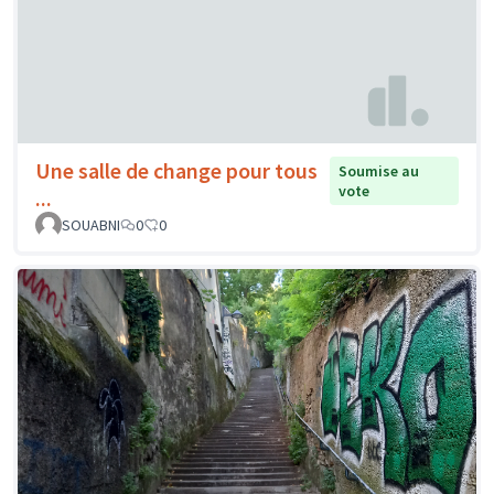
Une salle de change pour tous
Soumise au
vote
...
SOUABNI
0
0