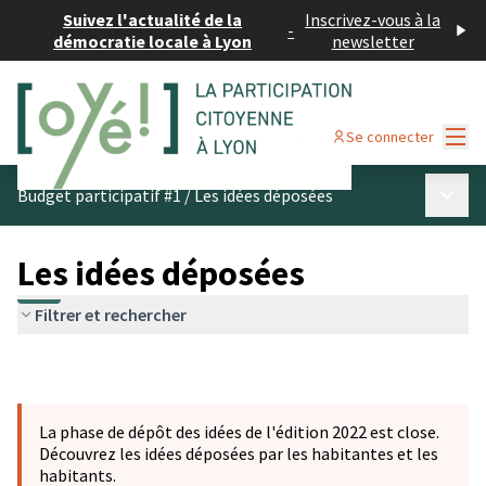
Suivez l'actualité de la
Inscrivez-vous à la
-
démocratie locale à Lyon
newsletter
Menu
Se connecter
Menu p
Budget participatif #1
/
Les idées déposées
Les idées déposées
Filtrer et rechercher
La phase de dépôt des idées de l'édition 2022 est close.
Découvrez les idées déposées par les habitantes et les
habitants.