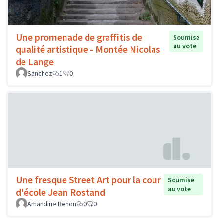
Une promenade de graffitis de
Soumise
au vote
qualité artistique - Montée Nicolas
de Lange
Sanchez
1
0
Une fresque Street Art pour la cour
Soumise
au vote
d'école Jean Rostand
Amandine Benon
0
0