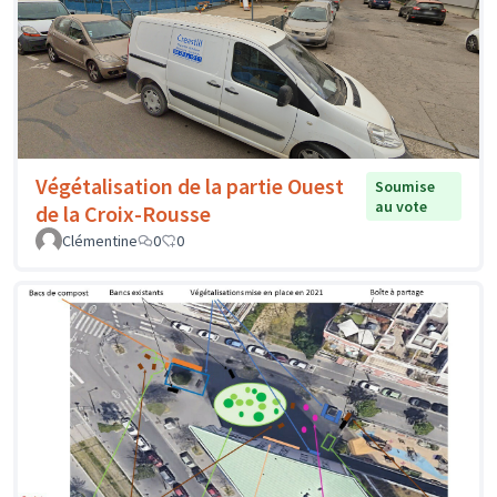
Végétalisation de la partie Ouest
Soumise
au vote
de la Croix-Rousse
Clémentine
0
0