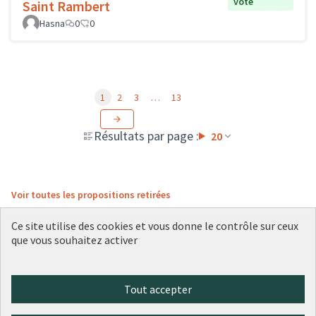
vote
Saint Rambert
Hasna
0
0
1
2
3
…
13
Résultats par page :
20
Voir toutes les propositions retirées
Ce site utilise des cookies et vous donne le contrôle sur ceux
que vous souhaitez activer
Conditions d'utilisation
Paramètres des cookies
Plateforme de participation citoyenne de la Ville de Lyon sur X
Plateforme de participation citoyenne de la Ville de Lyon sur Face
Plateforme de participation citoyenne de la Ville de Lyon sur 
Plateforme de participation citoyenne de la Ville de Lyo
Plateforme de participation citoyenne de la Ville d
Tout accepter
(Lien externe)
(Lien externe)
(Lien externe)
(Lien externe)
(Lien externe)