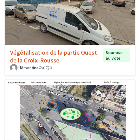
Végétalisation de la partie Ouest
Soumise
au vote
de la Croix-Rousse
Clémentine
0
0