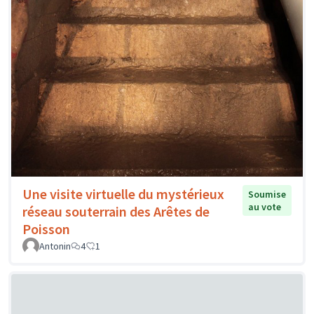
Une visite virtuelle du mystérieux
Soumise
au vote
réseau souterrain des Arêtes de
Poisson
Antonin
4
1