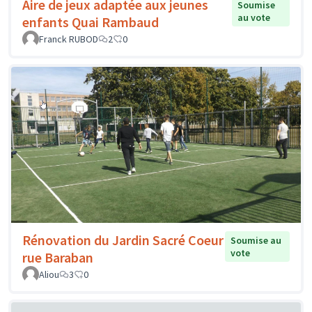
Aire de jeux adaptée aux jeunes
Soumise
au vote
enfants Quai Rambaud
Franck RUBOD
2
0
Rénovation du Jardin Sacré Coeur
Soumise au
vote
rue Baraban
Aliou
3
0