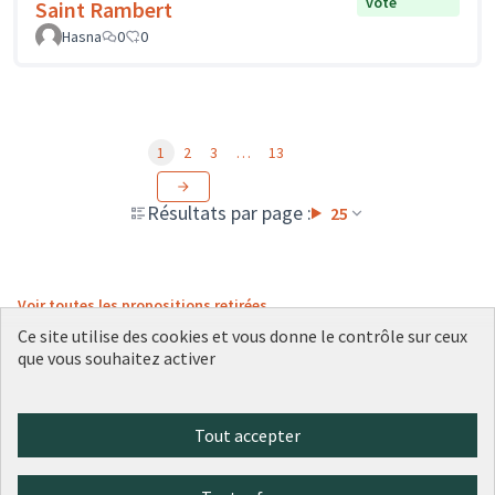
vote
Saint Rambert
Hasna
0
0
1
2
3
…
13
Résultats par page :
25
Voir toutes les propositions retirées
Ce site utilise des cookies et vous donne le contrôle sur ceux
que vous souhaitez activer
Conditions d'utilisation
Paramètres des cookies
Tout accepter
Plateforme de participation citoyenne de la Ville de Lyon sur X
Plateforme de participation citoyenne de la Ville de Lyon sur Face
Plateforme de participation citoyenne de la Ville de Lyon sur 
Plateforme de participation citoyenne de la Ville de Lyo
Plateforme de participation citoyenne de la Ville d
(Lien externe)
(Lien externe)
(Lien externe)
(Lien externe)
(Lien externe)