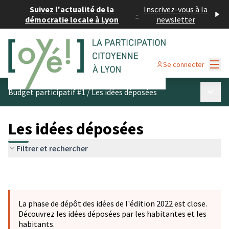
Suivez l'actualité de la
Inscrivez-vous à la
-
démocratie locale à Lyon
newsletter
Menu
Se connecter
Menu p
Budget participatif #1
/
Les idées déposées
Les idées déposées
Filtrer et rechercher
La phase de dépôt des idées de l'édition 2022 est close.
Découvrez les idées déposées par les habitantes et les
habitants.