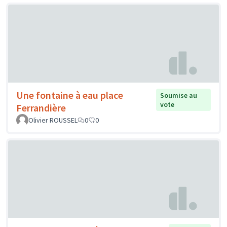
Une fontaine à eau place
Soumise au
vote
Ferrandière
Olivier ROUSSEL
0
0