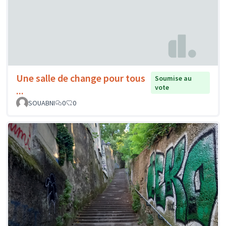
Une salle de change pour tous
Soumise au
vote
...
SOUABNI
0
0