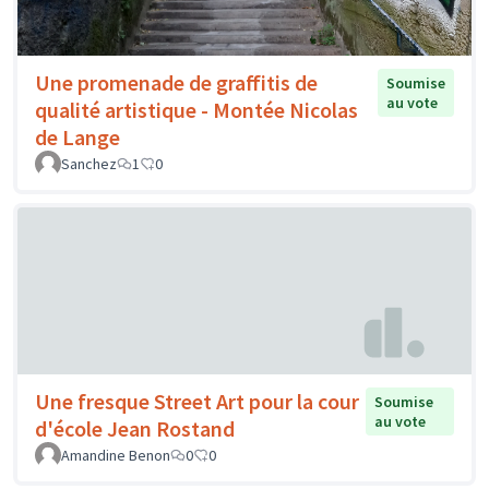
Une promenade de graffitis de
Soumise
au vote
qualité artistique - Montée Nicolas
de Lange
Sanchez
1
0
Une fresque Street Art pour la cour
Soumise
au vote
d'école Jean Rostand
Amandine Benon
0
0