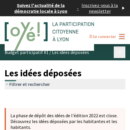
Suivez l'actualité de la
Inscrivez-vous à la
-
démocratie locale à Lyon
newsletter
Menu
Se connecter
Menu p
Budget participatif #1
/
Les idées déposées
Les idées déposées
Filtrer et rechercher
La phase de dépôt des idées de l'édition 2022 est close.
Découvrez les idées déposées par les habitantes et les
habitants.