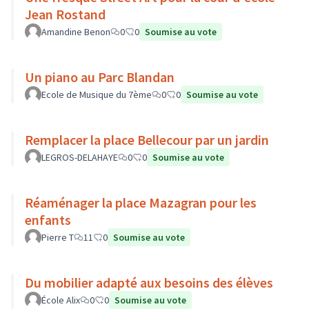
Jean Rostand
Amandine Benon
0
0
Soumise au vote
Un piano au Parc Blandan
Ecole de Musique du 7ème
0
0
Soumise au vote
Remplacer la place Bellecour par un jardin
LEGROS-DELAHAYE
0
0
Soumise au vote
Réaménager la place Mazagran pour les
enfants
Pierre T
11
0
Soumise au vote
Du mobilier adapté aux besoins des élèves
École Alix
0
0
Soumise au vote