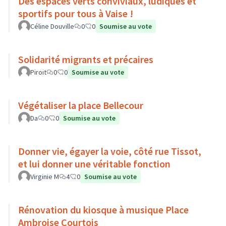
Des espaces verts conviviaux, ludiques et
sportifs pour tous à Vaise !
Céline Douville
0
0
Soumise au vote
Solidarité migrants et précaires
Piroit
0
0
Soumise au vote
Végétaliser la place Bellecour
Da
0
0
Soumise au vote
Donner vie, égayer la voie, côté rue Tissot,
et lui donner une véritable fonction
Virginie M
4
0
Soumise au vote
Rénovation du kiosque à musique Place
Ambroise Courtois