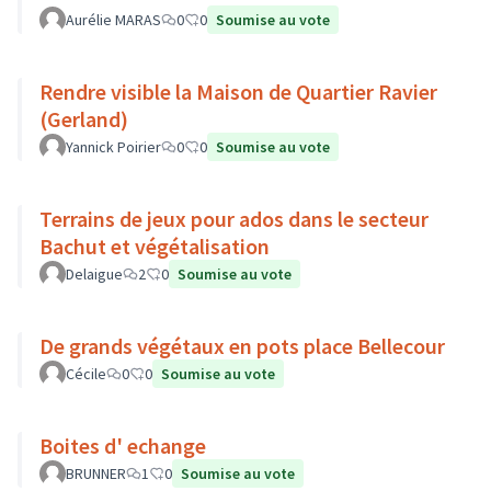
Aurélie MARAS
0
0
Soumise au vote
Rendre visible la Maison de Quartier Ravier
(Gerland)
Yannick Poirier
0
0
Soumise au vote
Terrains de jeux pour ados dans le secteur
Bachut et végétalisation
Delaigue
2
0
Soumise au vote
De grands végétaux en pots place Bellecour
Cécile
0
0
Soumise au vote
Boites d' echange
BRUNNER
1
0
Soumise au vote