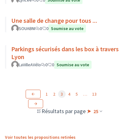
Lyncee
0
0
Soumise au vote
Une salle de change pour tous ...
SOUABNI
0
0
Soumise au vote
Parkings sécurisés dans les box à travers
Lyon
LaVilleAVélo
0
0
Soumise au vote
1
2
3
4
5
…
13
Résultats par page :
25
Voir toutes les propositions retirées