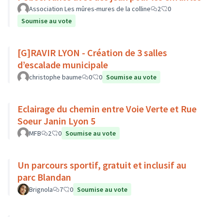
Association Les mûres-mures de la colline
2
0
Soumise au vote
[G]RAVIR LYON - Création de 3 salles
d’escalade municipale
christophe baume
0
0
Soumise au vote
Eclairage du chemin entre Voie Verte et Rue
Soeur Janin Lyon 5
MFB
2
0
Soumise au vote
Un parcours sportif, gratuit et inclusif au
parc Blandan
Brignola
7
0
Soumise au vote