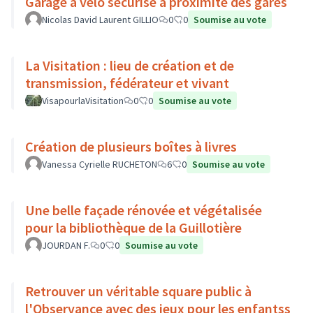
Garage à vélo sécurisé à proximité des gares
Nicolas David Laurent GILLIO
0
0
Soumise au vote
La Visitation : lieu de création et de
transmission, fédérateur et vivant
VisapourlaVisitation
0
0
Soumise au vote
Création de plusieurs boîtes à livres
Vanessa Cyrielle RUCHETON
6
0
Soumise au vote
Une belle façade rénovée et végétalisée
pour la bibliothèque de la Guillotière
JOURDAN F.
0
0
Soumise au vote
Retrouver un véritable square public à
l'Observance avec des jeux pour les enfantss