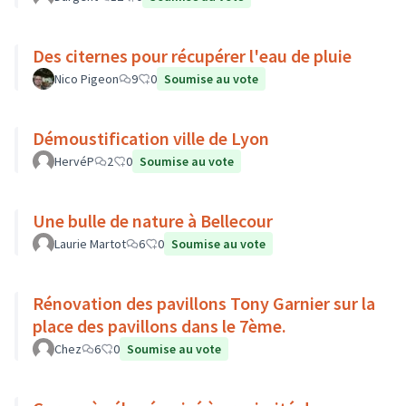
Des citernes pour récupérer l'eau de pluie
Nico Pigeon
9
0
Soumise au vote
Démoustification ville de Lyon
HervéP
2
0
Soumise au vote
Une bulle de nature à Bellecour
Laurie Martot
6
0
Soumise au vote
Rénovation des pavillons Tony Garnier sur la
place des pavillons dans le 7ème.
Chez
6
0
Soumise au vote