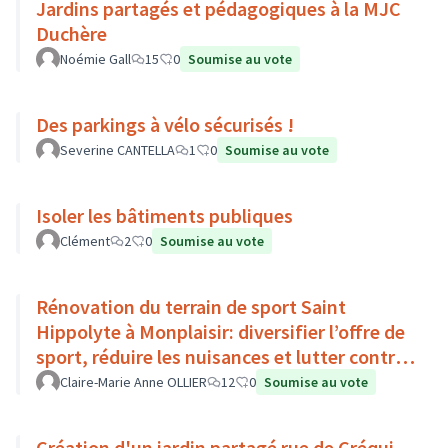
Jardins partagés et pédagogiques à la MJC
Duchère
Noémie Gall
15
0
Soumise au vote
Des parkings à vélo sécurisés !
Severine CANTELLA
1
0
Soumise au vote
Isoler les bâtiments publiques
Clément
2
0
Soumise au vote
Rénovation du terrain de sport Saint
Hippolyte à Monplaisir: diversifier l’offre de
sport, réduire les nuisances et lutter contre
l’îlot de chaleur
Claire-Marie Anne OLLIER
12
0
Soumise au vote
Création d'un jardin partagé rue de Créqui