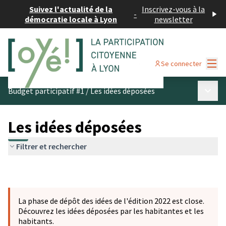
Suivez l'actualité de la
Inscrivez-vous à la
-
démocratie locale à Lyon
newsletter
Menu
Se connecter
Menu p
Budget participatif #1
/
Les idées déposées
Les idées déposées
Filtrer et rechercher
La phase de dépôt des idées de l'édition 2022 est close.
Découvrez les idées déposées par les habitantes et les
habitants.