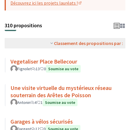
Découvrez ici les projets lauréats !
(S'ouvre dans un nouvel o
310 propositions
Classement des propositions par :
Vegetaliser Place Bellecour
Fignolet
13
0
Soumise au vote
Une visite virtuelle du mystérieux réseau
souterrain des Arêtes de Poisson
Antonin
4
1
Soumise au vote
Garages à vélos sécurisés
Dargent
12
0
Soumise au vote