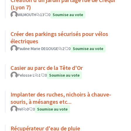
(Lyon 7)
WILMOUTH
13
0
Soumise au vote
Créer des parkings sécurisés pour vélos
électriques
Pauline Marie DEGOUGE
2
0
Soumise au vote
Casier au parc de la Tête d'Or
Pelosse L
1
0
Soumise au vote
Implanter des ruches, nichoirs à chauve-
souris, à mésanges etc...
Yel
0
0
Soumise au vote
Récupérateur d'eau de pluie