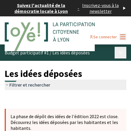
Suivez l'actualité de la
Inscrivez-vous à la
-
démocratie locale à Lyon
newsletter
Menu
Se connecter
Menu p
Budget participatif #1
/
Les idées déposées
Les idées déposées
Filtrer et rechercher
La phase de dépôt des idées de l'édition 2022 est close.
Découvrez les idées déposées par les habitantes et les
habitants.