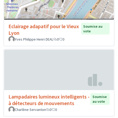
Eclairage adapatif pour le Vieux
Soumise au
vote
Lyon
Yves Philippe Henri DEAL
0
0
Lampadaires lumineux intelligents -
Soumise
au vote
à détecteurs de mouvements
Charlène Servanton
0
0