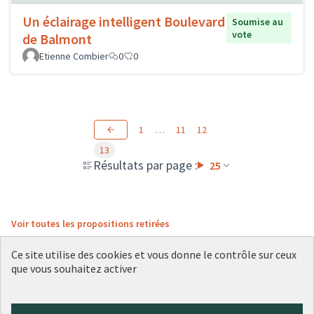
Un éclairage intelligent Boulevard
Soumise au
vote
de Balmont
Etienne Combier
0
0
1
…
11
12
13
Résultats par page :
25
Voir toutes les propositions retirées
Ce site utilise des cookies et vous donne le contrôle sur ceux
que vous souhaitez activer
Conditions d'utilisation
Paramètres des cookies
Plateforme de participation citoyenne de la Ville de Lyon sur X
Plateforme de participation citoyenne de la Ville de Lyon sur Face
Plateforme de participation citoyenne de la Ville de Lyon sur 
Plateforme de participation citoyenne de la Ville de Lyo
Plateforme de participation citoyenne de la Ville d