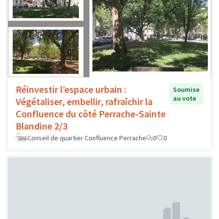
Réinvestir l’espace urbain :
Soumise
au vote
Végétaliser, embellir, rafraîchir la
Confluence du côté Perrache-Sainte
Blandine 2/3
Conseil de quartier Confluence Perrache
0
0