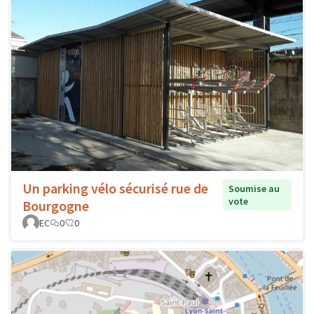
Un parking vélo sécurisé rue de
Soumise au
vote
Bourgogne
EC
0
0