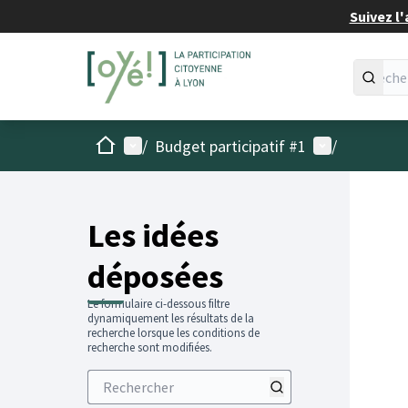
Suivez l'
Accueil
Menu principal
Menu utilisat
/
Budget participatif #1
/
Les idées
déposées
Le formulaire ci-dessous filtre
dynamiquement les résultats de la
recherche lorsque les conditions de
recherche sont modifiées.