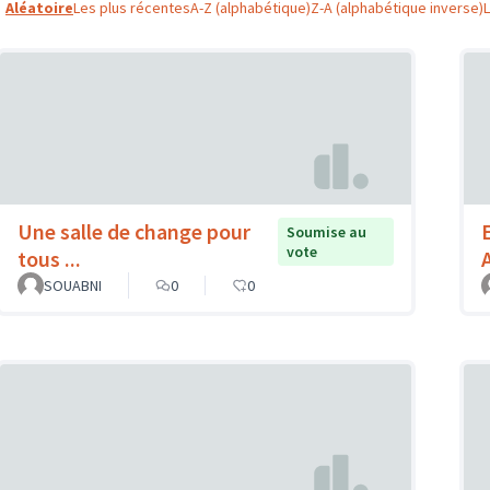
Aléatoire
Les plus récentes
A-Z (alphabétique)
Z-A (alphabétique inverse)
Une salle de change pour
Soumise au
vote
tous ...
SOUABNI
0
0