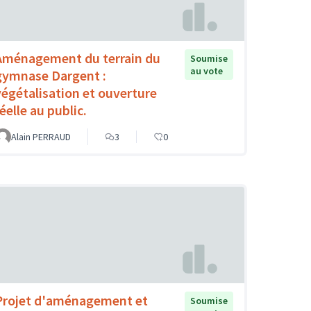
Aménagement du terrain du
Soumise
au vote
gymnase Dargent :
végétalisation et ouverture
éelle au public.
Alain PERRAUD
3
0
Projet d'aménagement et
Soumise