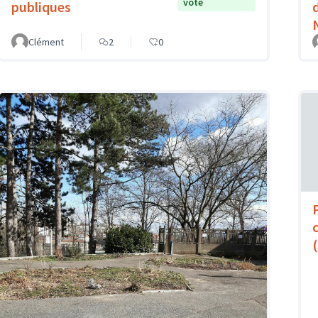
vote
publiques
Clément
2
0