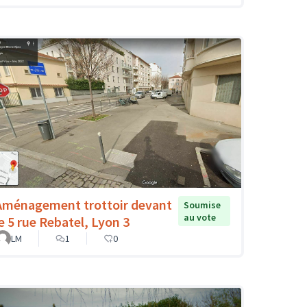
Aménagement trottoir devant
Soumise
au vote
le 5 rue Rebatel, Lyon 3
LM
1
0