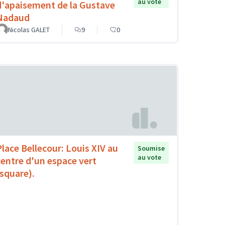
au vote
d'apaisement de la Gustave
Nadaud
Nicolas GALET
9
0
Place Bellecour: Louis XIV au
Soumise
au vote
centre d'un espace vert
(square).