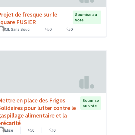
Projet de fresque sur le
Soumise au
vote
square FUSIER
CIL Sans Souci
0
0
Mettre en place des Frigos
Soumise
au vote
Solidaires pour lutter contre le
gaspillage alimentaire et la
précarité
Elise
0
0