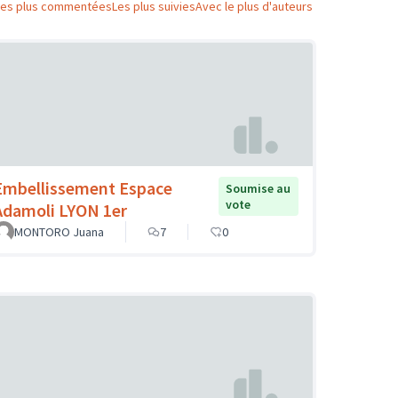
Les plus commentées
Les plus suivies
Avec le plus d'auteurs
Embellissement Espace
Soumise au
vote
Adamoli LYON 1er
MONTORO Juana
7
0