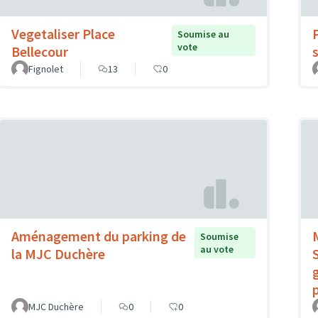
Vegetaliser Place
Soumise au
vote
Bellecour
Fignolet
13
0
Aménagement du parking de
Soumise
au vote
la MJC Duchère
MJC Duchère
0
0