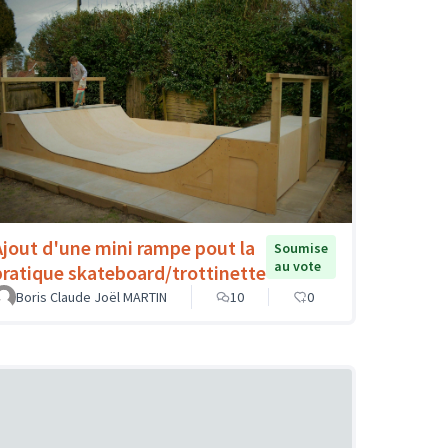
Ajout d'une mini rampe pout la
Soumise
au vote
pratique skateboard/trottinette
Boris Claude Joël MARTIN
10
0