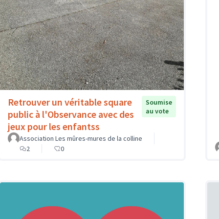
Retrouver un véritable square
Soumise
au vote
public à l'Observance avec des
jeux pour les enfantss
Association Les mûres-mures de la colline
2
0