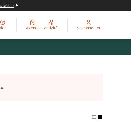
wsletter
Aide
Agenda
Activité
Se connecter
ts.
et)