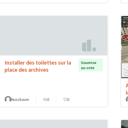
Installer des toilettes sur la
Soumise
au vote
place des archives
Nussbaum
0
0