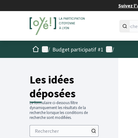
Suivez l'
Accueil
Menu principal
Menu utilisat
/
Budget participatif #1
/
Les idées
déposées
Le formulaire ci-dessous filtre
dynamiquement les résultats de la
recherche lorsque les conditions de
recherche sont modifiées.