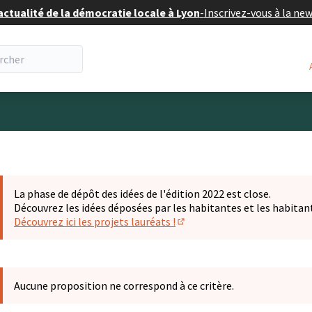
actualité de la démocratie locale à Lyon
-
Inscrivez-vous à la ne
eur
La phase de dépôt des idées de l'édition 2022 est close.
Découvrez les idées déposées par les habitantes et les habitan
Découvrez ici les projets lauréats !
(S'ouvre dans un nouvel ongl
Aucune proposition ne correspond à ce critère.