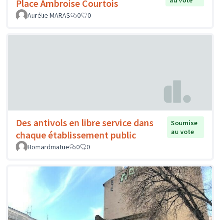
au vote
Place Ambroise Courtois
Aurélie MARAS
0
0
Des antivols en libre service dans
Soumise
au vote
chaque établissement public
Homardmatue
0
0