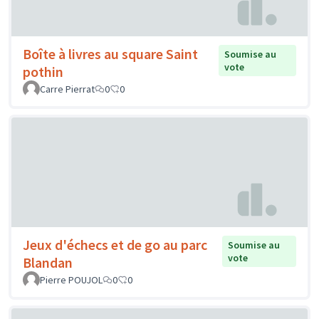
Boîte à livres au square Saint
Soumise au
vote
pothin
Carre Pierrat
0
0
Jeux d'échecs et de go au parc
Soumise au
vote
Blandan
Pierre POUJOL
0
0