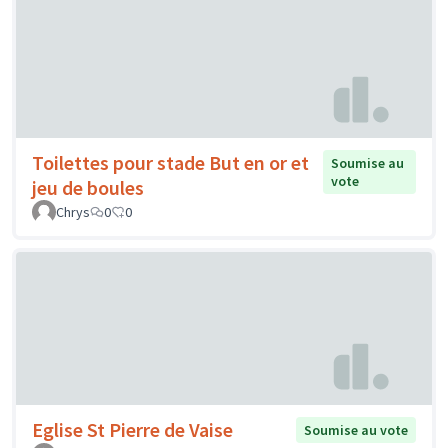
Toilettes pour stade But en or et
Soumise au
vote
jeu de boules
Chrys
0
0
Eglise St Pierre de Vaise
Soumise au vote