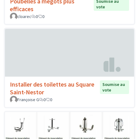
Poubelles à mégots plus
Soumise au
vote
efficaces
cloarec
0
0
Installer des toilettes au Square
Soumise au
vote
Saint-Nestor
Françoise G
0
0