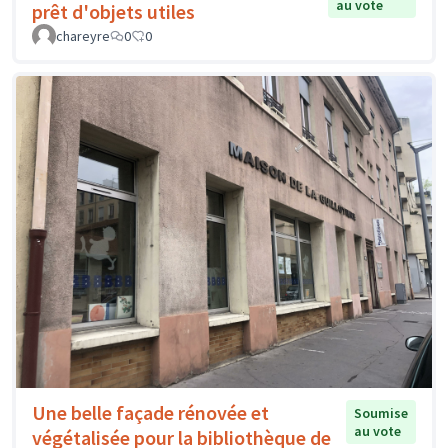
au vote
prêt d'objets utiles
chareyre
0
0
Une belle façade rénovée et
Soumise
au vote
végétalisée pour la bibliothèque de