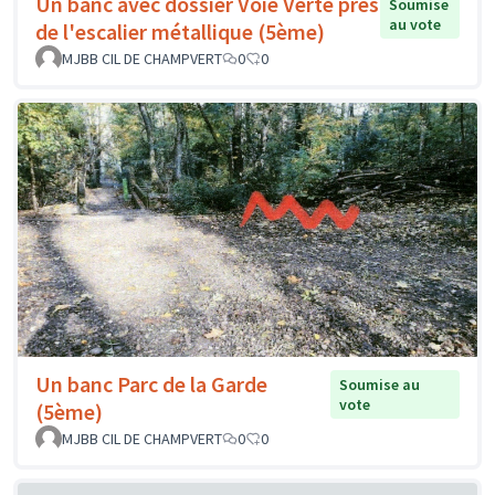
Un banc avec dossier Voie Verte près
Soumise
au vote
de l'escalier métallique (5ème)
MJBB CIL DE CHAMPVERT
0
0
Un banc Parc de la Garde
Soumise au
vote
(5ème)
MJBB CIL DE CHAMPVERT
0
0