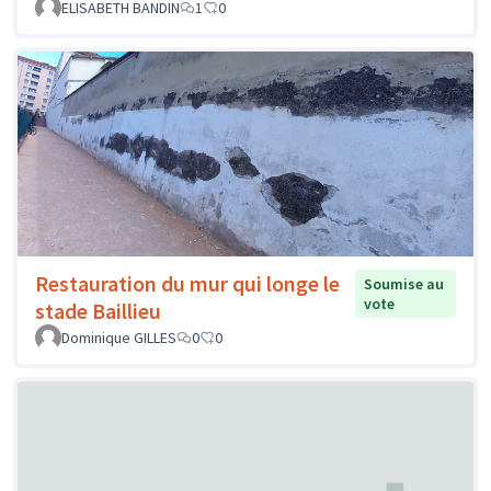
ELISABETH BANDIN
1
0
Restauration du mur qui longe le
Soumise au
vote
stade Baillieu
Dominique GILLES
0
0