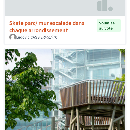
Skate parc/ mur escalade dans
Soumise
au vote
chaque arrondissement
Ludovic CASSIER
1
0