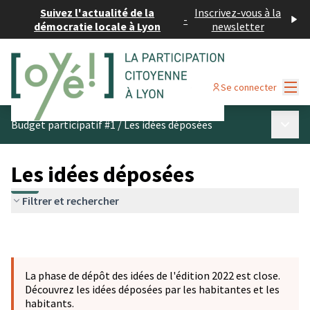
Suivez l'actualité de la
Inscrivez-vous à la
-
démocratie locale à Lyon
newsletter
Menu
Se connecter
Menu p
Budget participatif #1
/
Les idées déposées
Les idées déposées
Filtrer et rechercher
La phase de dépôt des idées de l'édition 2022 est close.
Découvrez les idées déposées par les habitantes et les
habitants.