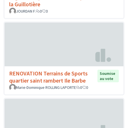
la Guillotière
JOURDAN F.
0
0
RENOVATION Terrains de Sports
Soumise
au vote
quartier saint rambert Ile Barbe
Marie-Dominique ROLLING LAPORTE
0
0