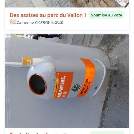
Des assises au parc du Vallon !
Soumise au vote
Catherine CICERON
0
0